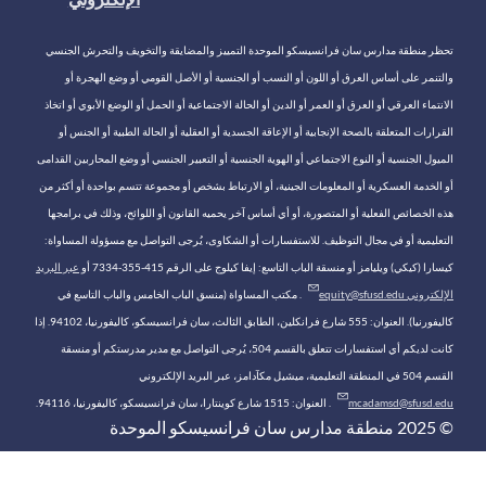
تحظر منطقة مدارس سان فرانسيسكو الموحدة التمييز والمضايقة والتخويف والتحرش الجنسي
والتنمر على أساس العرق أو اللون أو النسب أو الجنسية أو الأصل القومي أو وضع الهجرة أو
الانتماء العرقي أو العرق أو العمر أو الدين أو الحالة الاجتماعية أو الحمل أو الوضع الأبوي أو اتخاذ
القرارات المتعلقة بالصحة الإنجابية أو الإعاقة الجسدية أو العقلية أو الحالة الطبية أو الجنس أو
الميول الجنسية أو النوع الاجتماعي أو الهوية الجنسية أو التعبير الجنسي أو وضع المحاربين القدامى
أو الخدمة العسكرية أو المعلومات الجينية، أو الارتباط بشخص أو مجموعة تتسم بواحدة أو أكثر من
هذه الخصائص الفعلية أو المتصورة، أو أي أساس آخر يحميه القانون أو اللوائح، وذلك في برامجها
التعليمية أو في مجال التوظيف. للاستفسارات أو الشكاوى، يُرجى التواصل مع مسؤولة المساواة:
كيسارا (كيكي) ويليامز أو منسقة الباب التاسع: إيفا كيلوج على الرقم 415-355-7334 أو
عبر البريد
الإلكتروني equity@sfusd.edu
. مكتب المساواة (منسق الباب الخامس والباب التاسع في
كاليفورنيا). العنوان: 555 شارع فرانكلين، الطابق الثالث، سان فرانسيسكو، كاليفورنيا، 94102. إذا
كانت لديكم أي استفسارات تتعلق بالقسم 504، يُرجى التواصل مع مدير مدرستكم أو منسقة
القسم 504 في المنطقة التعليمية، ميشيل مكآدامز، عبر البريد الإلكتروني
mcadamsd@sfusd.edu
. العنوان: 1515 شارع كوينتارا، سان فرانسيسكو، كاليفورنيا، 94116.
© 2025 منطقة مدارس سان فرانسيسكو الموحدة