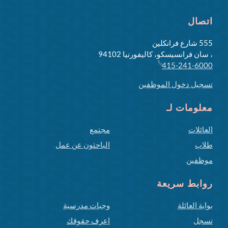
اتصال
555 شارع فرانكلين
، سان فرانسيسكو، كاليفورنيا 94102
415-241-6000
تسجيل دخول الموظفين
معلومات لـ
العائلات
مجتمع
طلاب
الباحثون عن عمل
موظفين
روابط سريعة
بوابة العائلة
وجبات مدرسية
تسجل
اعرف حقوقك