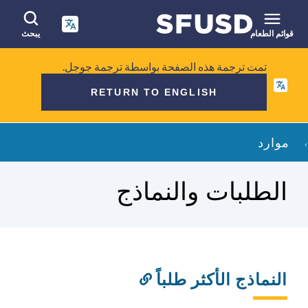
انتقل
إلى
المحتوى
قوائم الطعام
يبحث
الرئيسي
البحث
تمت ترجمة هذه الصفحة بواسطة ترجمة جوجل.
في
RETURN TO ENGLISH
الموقع
فتات
موارد
الخبز
الطلبات والنماذج
النماذج الأكثر طلباً
رابط
إلى