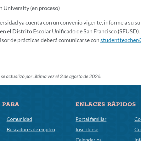
h University (en proceso)
versidad ya cuenta con un convenio vigente, informe a su su
 en el Distrito Escolar Unificado de San Francisco (SFUSD).
isor de prácticas deberá comunicarse con
studentteacher
 se actualizó por última vez el 3 de agosto de 2026.
 PARA
ENLACES RÁPIDOS
Comunidad
Portal familiar
Co
Buscadores de empleo
Inscribirse
Co
Calendarios
In