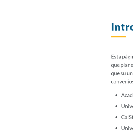
Intr
Esta pági
que plane
que su un
convenios
Acad
Unive
CalS
Unive