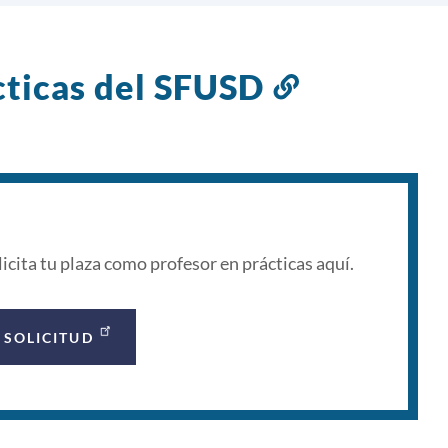
cticas del SFUSD
Enlace
a
esta
sección
licita tu plaza como profesor en prácticas aquí.
SOLICITUD