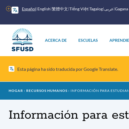
Saltar
al
Más
Español
English
繁體中文
Tiếng Việt
Tagalog
عربى
Gagana
contenido
opciones
principal
Menú
principal
ACERCA DE
ESCUELAS
APRENDI
Esta página ha sido traducida por Google Translate.
Migaja
HOGAR
RECURSOS HUMANOS
INFORMACIÓN PARA ESTUDIAN
de
Información para est
pan