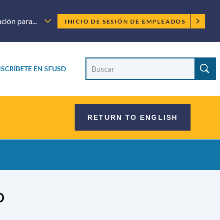
Menú
ción para...
INICIO DE SESIÓN DE EMPLEADOS
para
empleados
Búsqueda
Buscar
NSCRÍBETE EN SFUSD
en
el
en
sitio
el
RETURN TO ENGLISH
sitio
o