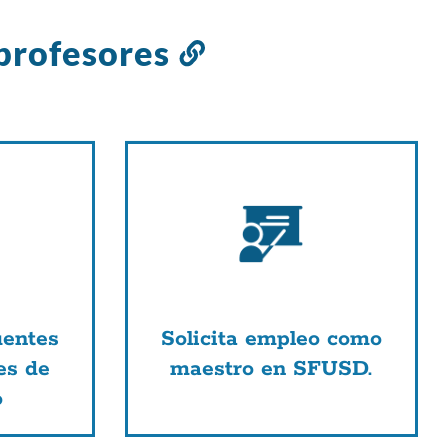
 profesores
Enlace
a
esta
sección
uentes
Solicita empleo como
es de
maestro en SFUSD.
o