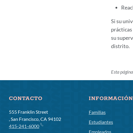
Reac
Si su uni
prácticas
su superv
distrito.
Esta página
CONTACTO
INFORMACIÓN
555 Franklin Street
Familias
, San Francisco, CA 94102
Estudiantes
415-241-6000
Empleados