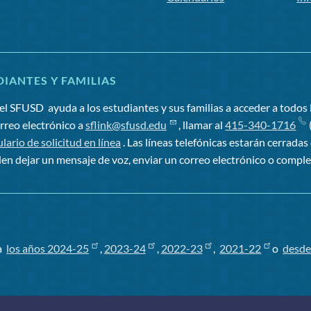
IANTES Y FAMILIAS
el SFUSD
ayuda a los estudiantes y sus familias a acceder a todos l
orreo electrónico a
sflink@sfusd.edu
, llamar al
415-340-1716
(
lario de solicitud en línea
. Las líneas telefónicas estarán cerradas
en dejar un mensaje de voz, enviar un correo electrónico o comple
ra
los años 2024-25
,
2023-24
,
2022-23
,
2021-22
o
desde