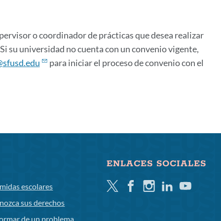
pervisor o coordinador de prácticas que desea realizar
 Si su universidad no cuenta con un convenio vigente,
@sfusd.edu
para iniciar el proceso de convenio con el
ENLACES SOCIALES
Gorjeo
Facebook
Instagram
LinkedIn
YouTube
midas escolares
nozca sus derechos
formar de un problema