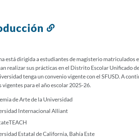
oducción
Enlace
a
esta
sección
na está dirigida a estudiantes de magisterio matriculados
an realizar sus prácticas en el Distrito Escolar Unificado 
iversidad tenga un convenio vigente con el SFUSD. A conti
 vigentes para el año escolar 2025-26.
emia de Arte de la Universidad
rsidad Internacional Alliant
tateTEACH
rsidad Estatal de California, Bahía Este