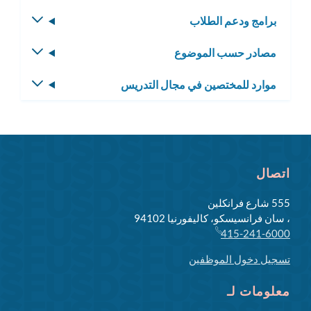
القائمة
برامج ودعم الطلاب
تبديل
الفرعية
القائمة
مصادر حسب الموضوع
تبديل
الفرعية
القائمة
موارد للمختصين في مجال التدريس
تبديل
الفرعية
القائمة
الفرعية
اتصال
555 شارع فرانكلين
، سان فرانسيسكو، كاليفورنيا 94102
415-241-6000
تسجيل دخول الموظفين
معلومات لـ