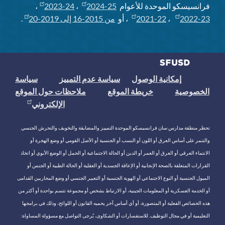
فرانسيسكو الموحدة للأعوام
2024-25
،
2023-24
،
2022-23
،
2021-22
، أو
من 2015-16 إلى 2019-20
.
إمكانية الوصول
سياسة عدم التمييز
سياسة
الخصوصية
خريطة الموقع
ملاحظات حول الموقع
الإلكتروني
تحظر منطقة مدارس سان فرانسيسكو الموحدة التمييز والمضايقة والتخويف والتحرش الجنسي
والتنمر على أساس العرق أو اللون أو النسب أو الجنسية أو الأصل القومي أو وضع الهجرة أو
الانتماء العرقي أو العرق أو العمر أو الدين أو الحالة الاجتماعية أو الحمل أو الوضع الأبوي أو اتخاذ
القرارات المتعلقة بالصحة الإنجابية أو الإعاقة الجسدية أو العقلية أو الحالة الطبية أو الجنس أو
الميول الجنسية أو النوع الاجتماعي أو الهوية الجنسية أو التعبير الجنسي أو وضع المحاربين القدامى
أو الخدمة العسكرية أو المعلومات الجينية، أو الارتباط بشخص أو مجموعة تتسم بواحدة أو أكثر من
هذه الخصائص الفعلية أو المتصورة، أو أي أساس آخر يحميه القانون أو اللوائح، وذلك في برامجها
التعليمية أو في مجال التوظيف. للاستفسارات أو الشكاوى، يُرجى التواصل مع مسؤولة المساواة: