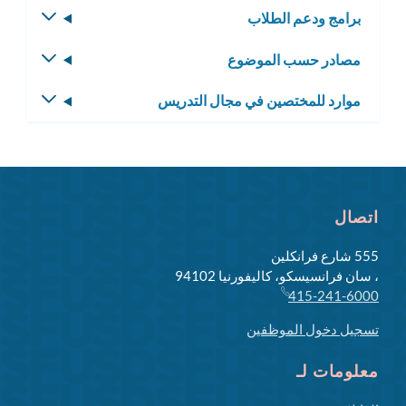
برامج ودعم الطلاب
تبديل
الفرعية
القائمة
مصادر حسب الموضوع
تبديل
الفرعية
القائمة
موارد للمختصين في مجال التدريس
تبديل
الفرعية
القائمة
الفرعية
اتصال
555 شارع فرانكلين
، سان فرانسيسكو، كاليفورنيا 94102
415-241-6000
تسجيل دخول الموظفين
معلومات لـ