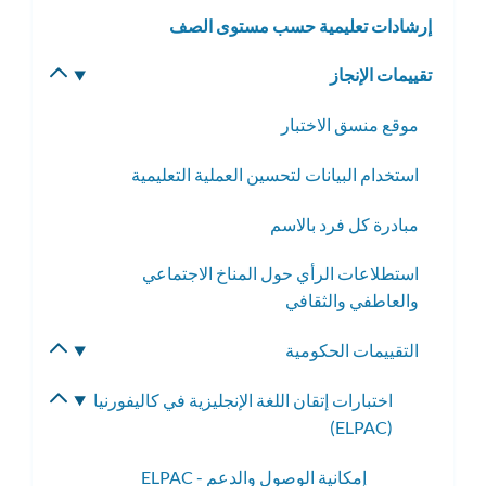
إرشادات تعليمية حسب مستوى الصف
تقييمات الإنجاز
تبديل
القائمة
موقع منسق الاختبار
الفرعية
استخدام البيانات لتحسين العملية التعليمية
مبادرة كل فرد بالاسم
استطلاعات الرأي حول المناخ الاجتماعي
والعاطفي والثقافي
التقييمات الحكومية
تبديل
القائمة
اختبارات إتقان اللغة الإنجليزية في كاليفورنيا
تبديل
الفرعية
(ELPAC)
القائمة
الفرعية
إمكانية الوصول والدعم - ELPAC