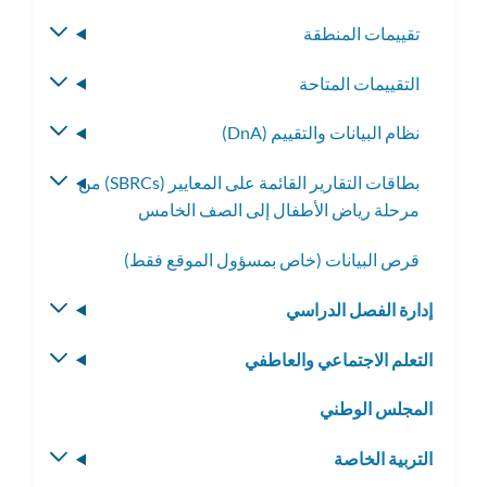
الفرعية
تقييمات المنطقة
تبديل
القائمة
التقييمات المتاحة
تبديل
الفرعية
القائمة
نظام البيانات والتقييم (DnA)
تبديل
الفرعية
القائمة
بطاقات التقارير القائمة على المعايير (SBRCs) من
تبديل
الفرعية
مرحلة رياض الأطفال إلى الصف الخامس
القائمة
الفرعية
قرص البيانات (خاص بمسؤول الموقع فقط)
إدارة الفصل الدراسي
تبديل
القائمة
التعلم الاجتماعي والعاطفي
تبديل
الفرعية
القائمة
المجلس الوطني
الفرعية
التربية الخاصة
تبديل
القائمة