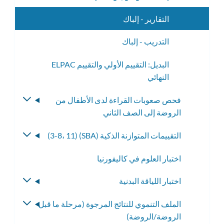
التقارير - إلباك
التدريب - إلباك
ELPAC البديل: التقييم الأولي والتقييم
النهائي
فحص صعوبات القراءة لدى الأطفال من
تبديل
الروضة إلى الصف الثاني
القائمة
الفرعية
التقييمات المتوازنة الذكية (SBA) (3-8، 11)
تبديل
القائمة
اختبار العلوم في كاليفورنيا
الفرعية
اختبار اللياقة البدنية
تبديل
القائمة
الملف التنموي للنتائج المرجوة (مرحلة ما قبل
تبديل
الفرعية
الروضة/الروضة)
القائمة