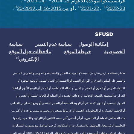
فرانسيسكو الموحدة للأعوام
2024-25
،
2023-24
،
2022-23
،
2021-22
، أو
من 2015-16 إلى 2019-20
.
إمكانية الوصول
سياسة عدم التمييز
سياسة
الخصوصية
خريطة الموقع
ملاحظات حول الموقع
الإلكتروني
تحظر منطقة مدارس سان فرانسيسكو الموحدة التمييز والمضايقة والتخويف والتحرش الجنسي
والتنمر على أساس العرق أو اللون أو النسب أو الجنسية أو الأصل القومي أو وضع الهجرة أو
الانتماء العرقي أو العرق أو العمر أو الدين أو الحالة الاجتماعية أو الحمل أو الوضع الأبوي أو اتخاذ
القرارات المتعلقة بالصحة الإنجابية أو الإعاقة الجسدية أو العقلية أو الحالة الطبية أو الجنس أو
الميول الجنسية أو النوع الاجتماعي أو الهوية الجنسية أو التعبير الجنسي أو وضع المحاربين القدامى
أو الخدمة العسكرية أو المعلومات الجينية، أو الارتباط بشخص أو مجموعة تتسم بواحدة أو أكثر من
هذه الخصائص الفعلية أو المتصورة، أو أي أساس آخر يحميه القانون أو اللوائح، وذلك في برامجها
التعليمية أو في مجال التوظيف. للاستفسارات أو الشكاوى، يُرجى التواصل مع مسؤولة المساواة:
كيسارا (كيكي) ويليامز أو منسقة الباب التاسع: إيفا كيلوج على الرقم 415-355-7334 أو
عبر البريد