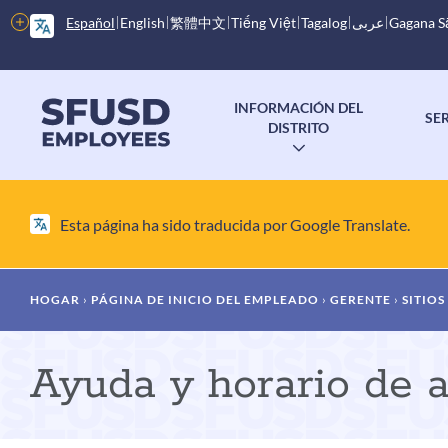
Saltar
Más
Español
English
繁體中文
Tiếng Việt
Tagalog
عربى
Gagana 
al
opciones
contenido
principal
Menú
INFORMACIÓN DEL
SE
principal
DISTRITO
ALTERNAR
SUBMENÚ
Esta página ha sido traducida por Google Translate.
Migaja
HOGAR
PÁGINA DE INICIO DEL EMPLEADO
GERENTE
SITIO
de
Ayuda y horario de 
pan