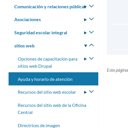
Comunicación y relaciones públicas
Alternar
submenú
Asociaciones
Alternar
submenú
Seguridad escolar integral
Alternar
submenú
sitios web
Alternar
submenú
Opciones de capacitación para
Alternar
sitios web Drupal
submenú
Esta página
Ayuda y horario de atención
Recursos del sitio web escolar
Alternar
submenú
Recursos del sitio web de la Oficina
Central
Directrices de imagen