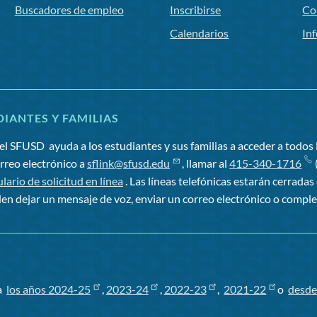
Buscadores de empleo
Inscribirse
Co
Calendarios
In
IANTES Y FAMILIAS
el SFUSD
ayuda a los estudiantes y sus familias a acceder a todos l
orreo electrónico a
sflink@sfusd.edu
, llamar al
415-340-1716
(
lario de solicitud en línea
. Las líneas telefónicas estarán cerradas
en dejar un mensaje de voz, enviar un correo electrónico o comple
ra
los años 2024-25
,
2023-24
,
2022-23
,
2021-22
o
desde