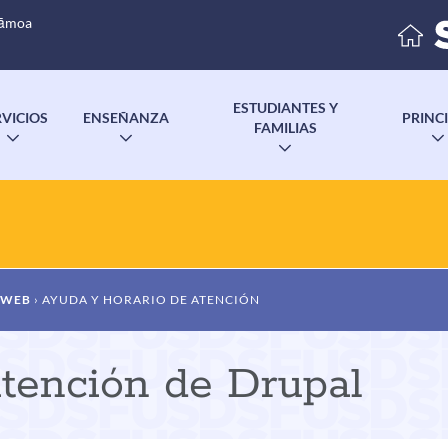
Sāmoa
ESTUDIANTES Y
RVICIOS
ENSEÑANZA
PRINC
FAMILIAS
ALTERNAR
ALTERNAR
ALTERNAR
SUBMENÚ
SUBMENÚ
SUBMENÚ
S WEB
AYUDA Y HORARIO DE ATENCIÓN
atención de Drupal