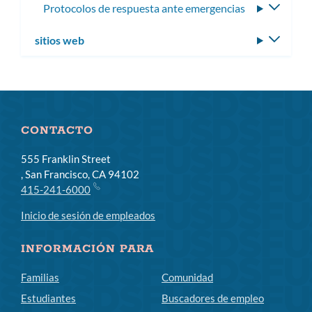
Protocolos de respuesta ante emergencias
Altern
subme
sitios web
Altern
subm
CONTACTO
555 Franklin Street
, San Francisco, CA 94102
415-241-6000
Inicio de sesión de empleados
INFORMACIÓN PARA
Familias
Comunidad
Estudiantes
Buscadores de empleo