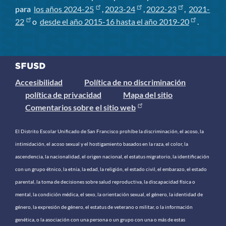
para
los años 2024-25
,
2023-24
,
2022-23
,
2021-
22
o
desde el año 2015-16 hasta el año 2019-20
.
Accesibilidad
Política de no discriminación
política de privacidad
Mapa del sitio
Comentarios sobre el sitio web
El Distrito Escolar Unificado de San Francisco prohíbe la discriminación, el acoso, la
intimidación, el acoso sexual y el hostigamiento basados ​​en la raza, el color, la
ascendencia, la nacionalidad, el origen nacional, el estatus migratorio, la identificación
con un grupo étnico, la etnia, la edad, la religión, el estado civil, el embarazo, el estado
parental, la toma de decisiones sobre salud reproductiva, la discapacidad física o
mental, la condición médica, el sexo, la orientación sexual, el género, la identidad de
género, la expresión de género, el estatus de veterano o militar, o la información
genética, o la asociación con una persona o un grupo con una o más de estas