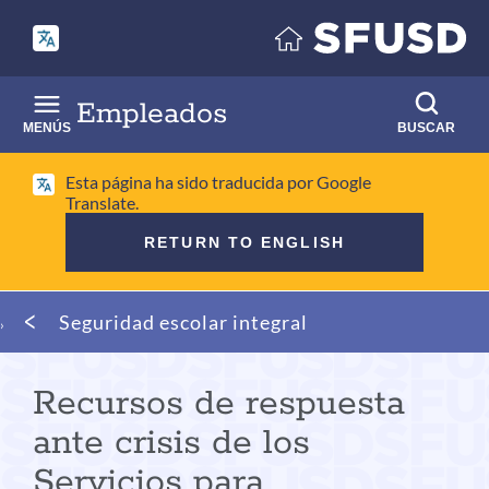
Saltar
al
contenido
principal
Empleados
MENÚS
BUSCAR
Esta página ha sido traducida por Google
Translate.
RETURN TO ENGLISH
Migaja
Seguridad escolar integral
de
pan
Recursos de respuesta
ante crisis de los
Servicios para