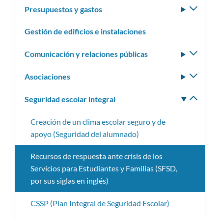
Presupuestos y gastos
Altern
subm
Gestión de edificios e instalaciones
Comunicación y relaciones públicas
Altern
subm
Asociaciones
Altern
subm
Seguridad escolar integral
Altern
subm
Creación de un clima escolar seguro y de
apoyo (Seguridad del alumnado)
Recursos de respuesta ante crisis de los
Servicios para Estudiantes y Familias (SFSD,
por sus siglas en inglés)
CSSP (Plan Integral de Seguridad Escolar)