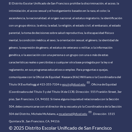
El Distrito Escolar Unificado de San Francisco prohíbe la discriminación, el acoso, la
intimidación, el acoso sexual y el hostigamiento basados ​​en la raza, el color, la
ascendencia, la nacionalidad, el origen nacional, el estatus migratorio, la identificación
con un grupo étnico, la etnia, la edad, la religión, el estado civil, el embarazo, el estado
parental, la toma de decisiones sobre salud reproductiva, la discapacidad física o
mental, la condición médica, el sexo, la orientación sexual, el género, la identidad de
género, la expresión de género, el estatus de veterano o militar, o la información
genética, o la asociación con una persona o un grupo con una o más de estas
características reales o percibidas o cualquier otra base protegida por la ley o el
reglamento, en sus programas educativos o empleo. Para preguntas o quejas,
comuníquese con la Oficial de Equidad: Keasara (Kiki) Williams o la Coordinadora del
Título IX Eva Kellogg al 415-355-7334 o
equity@sfusd.edu
. Oficina de Equidad
(Coordinadora del Título 5 y del Título IX de CCR). Dirección: 555 Franklin Street, 3er
piso, San Francisco, CA, 94102. Si tiene alguna inquietud relacionada con la Sección
504, debe comunicarse con el director de su escuela y/o la Coordinadora de la Sección
504 del Distrito, Michele McAdams, a
mcadamsd@sfusd.edu
. Dirección: 1515
Quintara St., San Francisco, CA, 94116.
© 2025 Distrito Escolar Unificado de San Francisco