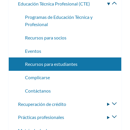
Educación Técnica Profesional (CTE)
Altern
subme
Programas de Educación Técnica y
Profesional
Recursos para socios
Eventos
Recursos para estudiantes
Complicarse
Contáctanos
Recuperación de crédito
Altern
subme
Prácticas profesionales
Altern
subme