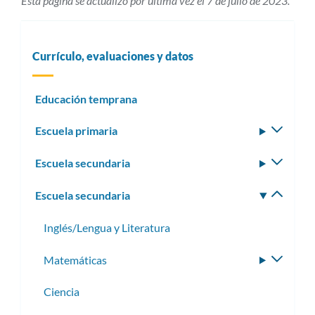
Esta página se actualizó por última vez el 7 de julio de 2023.
Currículo, evaluaciones y datos
Educación temprana
Escuela primaria
Altern
subm
Escuela secundaria
Altern
subm
Escuela secundaria
Altern
subm
Inglés/Lengua y Literatura
Matemáticas
Altern
subme
Ciencia