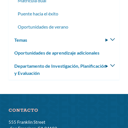
Matrícula dual
Puente hacia el éxito
Oportunidades de verano
Temas
Altern
subm
Oportunidades de aprendizaje adicionales
Departamento de Investigación, Planificación
Altern
y Evaluación
subm
CONTACTO
555 Franklin Street