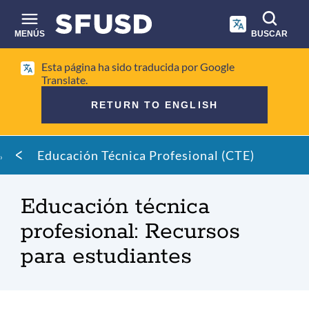
Saltar
al
contenido
MENÚS
BUSCAR
principal
Búsqueda
Esta página ha sido traducida por Google
en
Translate.
el
RETURN TO ENGLISH
sitio
Migaja
Educación Técnica Profesional (CTE)
de
pan
Educación técnica
profesional: Recursos
para estudiantes