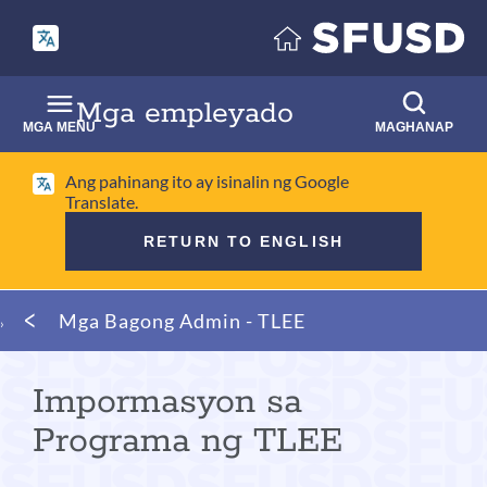
Laktawan
ang
pangunahing
nilalaman
Mga empleyado
MGA MENU
MAGHANAP
Ang pahinang ito ay isinalin ng Google
Translate.
RETURN TO ENGLISH
Mumo
Mga Bagong Admin - TLEE
ng
tinapay
Impormasyon sa
Programa ng TLEE