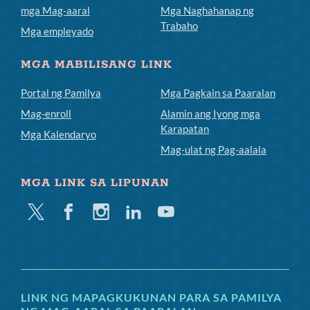
mga Mag-aaral
Mga Naghahanap ng
Trabaho
Mga empleyado
MGA MABILISANG LINK
Portal ng Pamilya
Mga Pagkain sa Paaralan
Mag-enroll
Alamin ang Iyong mga
Karapatan
Mga Kalendaryo
Mag-ulat ng Pag-aalala
MGA LINK SA LIPUNAN
Twitter
Facebook
Instagram
Linkedin
Youtube
LINK NG MAPAGKUKUNAN PARA SA PAMILYA