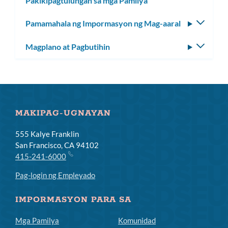
Pakikipagtulungan sa mga Pamilya
Pamamahala ng Impormasyon ng Mag-aaral
I-
toggle
Magplano at Pagbutihin
I-
ang
toggle
subm
ang
subm
MAKIPAG-UGNAYAN
555 Kalye Franklin
San Francisco, CA 94102
415-241-6000
Pag-login ng Empleyado
IMPORMASYON PARA SA
Mga Pamilya
Komunidad