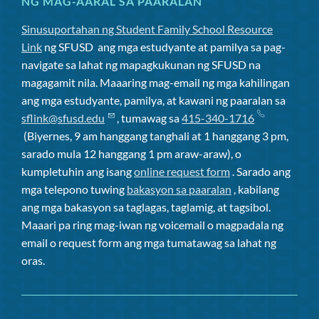
NG MAG-AARAL SA PAARALAN
Sinusuportahan ng Student Family School Resource
Link
ng SFUSD
ang mga estudyante at pamilya sa pag-
navigate sa lahat ng mapagkukunan ng SFUSD na
magagamit nila. Maaaring mag-email ng mga kahilingan
ang mga estudyante, pamilya, at kawani ng paaralan sa
sflink@sfusd.edu
, tumawag sa
415-340-1716
(Biyernes, 9 am hanggang tanghali at 1 hanggang 3 pm,
sarado mula 12 hanggang 1 pm araw-araw), o
kumpletuhin ang isang
online request form
. Sarado ang
mga telepono tuwing
bakasyon sa paaralan
, kabilang
ang mga bakasyon sa taglagas, taglamig, at tagsibol.
Maaari pa ring mag-iwan ng voicemail o magpadala ng
email o request form ang mga tumatawag sa lahat ng
oras.