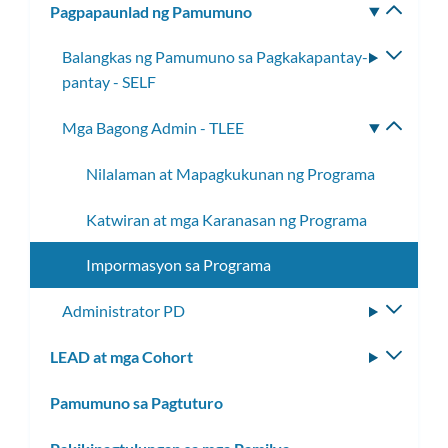
Pagpapaunlad ng Pamumuno
I-
toggle
Balangkas ng Pamumuno sa Pagkakapantay-
I-
ang
pantay - SELF
toggle
subm
ang
Mga Bagong Admin - TLEE
I-
subme
toggle
Nilalaman at Mapagkukunan ng Programa
ang
subme
Katwiran at mga Karanasan ng Programa
Impormasyon sa Programa
Administrator PD
I-
toggle
LEAD at mga Cohort
I-
ang
toggle
subme
Pamumuno sa Pagtuturo
ang
subm