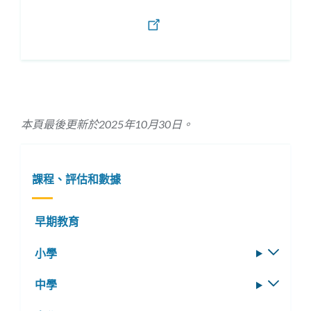
本頁最後更新於2025年10月30日。
課程、評估和數據
早期教育
小學
切
換
中學
切
子
換
選