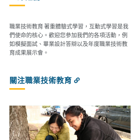
結
到
此
部
職業技術教育
著重體驗式學習，互動式學習是我
分
們使命的核心。歡迎您參加我們的各項活動，例
如模擬面試、畢業設計答辯以及年度職業技術教
育成果展示會。
關注職業技術教育
連
結
到
此
部
分