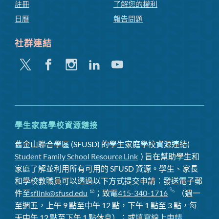
註冊
了解您的權利
日曆
報告問題
社群連結
嘰
Facebook
Instagram
領
Youtube
嘰
英
喳
喳
學生家庭學校資源鏈接
舊金山聯合學區 (SFUSD) 的學生家庭學校資源連結(
Student Family School Resource Link
) 旨在幫助學生和
家庭了解並利用所有可用的 SFUSD 資源。學生、家長
和學校教職員可以透過以下方式提交申請：發送電子郵
件至
sflink@sfusd.edu
；致電
415-340-1716
（週一
至週五，上午 9 點至中午 12 點，下午 1 點至 3 點，每
天中午 12 點至下午 1 點休息）；或填寫
線上申請