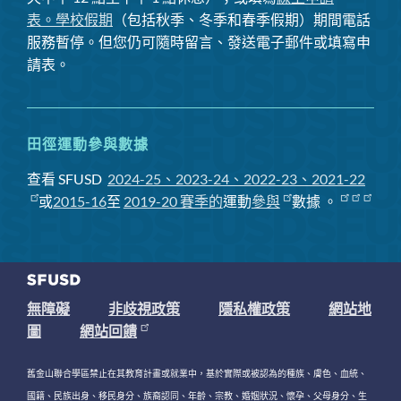
表。
學校假期
（包括秋季、冬季和春季假期）期間電話
服務暫停
。但您仍可隨時留言、發送電子郵件或填寫申
請表。
田徑運動參與數據
查看 SFUSD
2024-25、2023-24、2022-23、2021-22
或
2015-16
至
2019-20 賽季
的
運動
參與
數據
。
無障礙
非歧視政策
隱私權政策
網站地
圖
網站回饋
舊金山聯合學區禁止在其教育計畫或就業中，基於實際或被認為的種族、膚色、血統、
國籍、民族出身、移民身分、族裔認同、年齡、宗教、婚姻狀況、懷孕、父母身分、生