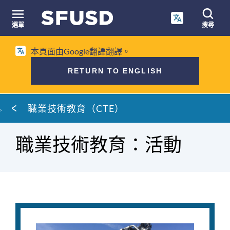
跳
至
選單
搜尋
內
網
容
本頁面由Google翻譯翻譯。
站
搜
RETURN TO ENGLISH
尋
麵
職業技術教育（CTE）
包
屑
職業技術教育：活動