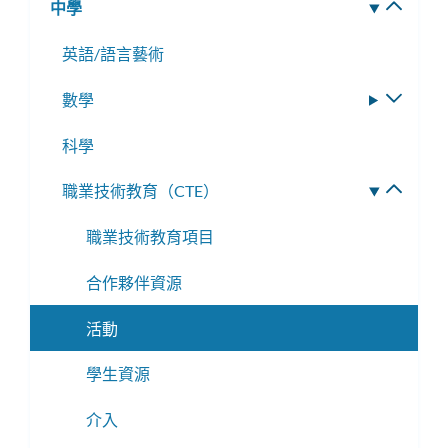
中學
切
子
單
換
選
英語/語言藝術
子
單
選
數學
切
單
換
科學
子
選
職業技術教育（CTE）
切
單
換
職業技術教育項目
子
選
合作夥伴資源
單
活動
學生資源
介入