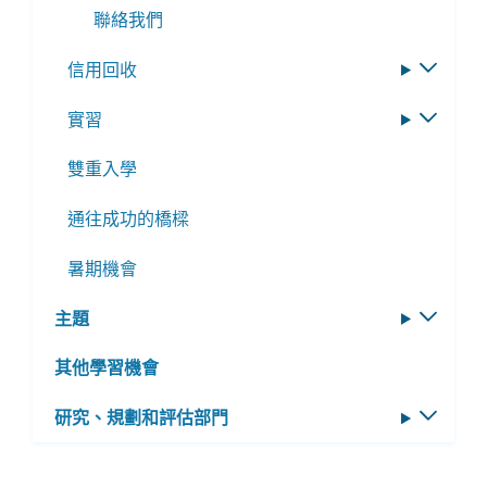
聯絡我們
信用回收
切
換
實習
切
子
換
選
雙重入學
子
單
選
通往成功的橋樑
單
暑期機會
主題
切
換
其他學習機會
子
選
研究、規劃和評估部門
切
單
換
子