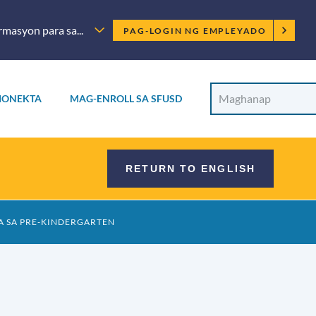
Menu
masyon para sa...
PAG-LOGIN NG EMPLEYADO
ng
empleyado
Paghahan
Maghanap
ONEKTA
MAG-ENROLL SA SFUSD
sa
Site
sa
site
RETURN TO ENGLISH
A SA PRE-KINDERGARTEN