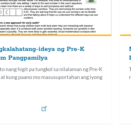
gkalahatang-ideya ng Pre-K
am Pangpamilya
o nang higit pa tungkol sa nilalaman ng Pre-K
at kung paano mo masusuportahan ang iyong