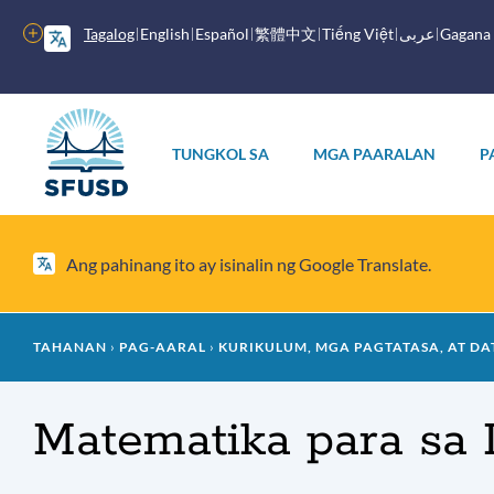
Laktawan
ang
Higit
Tagalog
English
Español
繁體中文
Tiếng Việt
عربى
Gagana
pangunahing
pang
nilalaman
mga
opsyon
Pangunahing
menu
TUNGKOL SA
MGA PAARALAN
P
Ang pahinang ito ay isinalin ng Google Translate.
Mumo
TAHANAN
PAG-AARAL
KURIKULUM, MGA PAGTATASA, AT DA
ng
Matematika para sa 
tinapay