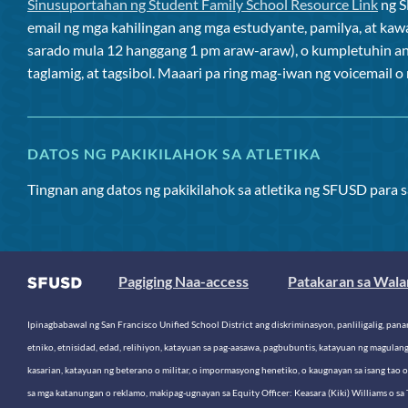
Sinusuportahan ng Student Family School Resource Link
ng 
email ng mga kahilingan ang mga estudyante, pamilya, at kaw
sarado mula 12 hanggang 1 pm araw-araw), o kumpletuhin a
taglamig, at tagsibol. Maaari pa ring mag-iwan ng voicemail 
DATOS NG PAKIKILAHOK SA ATLETIKA
Tingnan ang datos ng pakikilahok sa atletika ng SFUSD para 
Pagiging Naa-access
Patakaran sa Wala
Ipinagbabawal ng San Francisco Unified School District ang diskriminasyon, panliligalig, pana
etniko, etnisidad, edad, relihiyon, katayuan sa pag-aasawa, pagbubuntis, katayuan ng magulan
kasarian, katayuan ng beterano o militar, o impormasyong henetiko, o kaugnayan sa isang tao 
sa mga katanungan o reklamo, makipag-ugnayan sa Equity Officer: Keasara (Kiki) Williams o sa