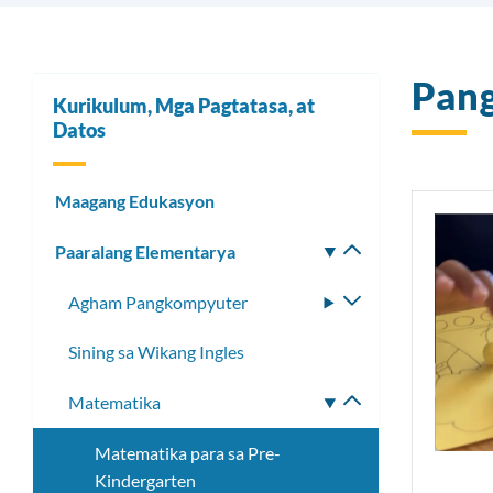
Pan
Kurikulum, Mga Pagtatasa, at
Datos
Maagang Edukasyon
Paaralang Elementarya
I-
toggle
Agham Pangkompyuter
I-
ang
toggle
submenu
Sining sa Wikang Ingles
ang
submenu
Matematika
I-
toggle
Matematika para sa Pre-
ang
Kindergarten
submenu