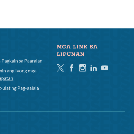
MGA LINK SA
LIPUNAN
 Pagkain sa Paaralan
Twitter
Facebook
Instagram
Linkedin
Youtube
min ang Iyong mga
apatan
-ulat ng Pag-aalala