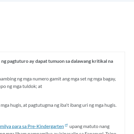
g
 ng pagtuturo ay dapat tumuon sa dalawang kritikal na
ambing ng mga numero gamit ang mga set ng mga bagay,
upo ng mga tuldok; at
mga hugis, at pagtutugma ng iba't ibang uri ng mga hugis.
ilya para sa Pre-Kindergarten
upang matuto nang
Ang mga liham pampamilya ay isinasalin sa Espanyol, Tsino,