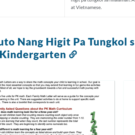
at Vietnamese.
to Nang Higit Pa Tungkol 
-Kindergarten
Link
sa
seksyong
ito