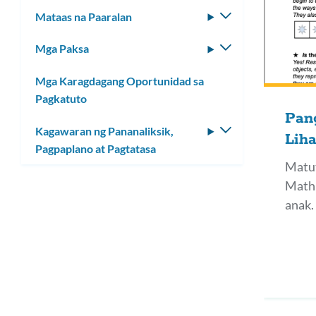
toggle
Mataas na Paaralan
I-
ang
toggle
submenu
Mga Paksa
I-
ang
toggle
submenu
Mga Karagdagang Oportunidad sa
ang
Pagkatuto
submenu
Pan
Kagawaran ng Pananaliksik,
I-
Lih
Pagpaplano at Pagtatasa
toggle
Matut
ang
submenu
Math 
anak.