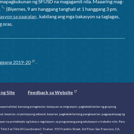
ng mapagkukunan ng SFUSD na magagamit nila. Maaaring mag-
6
(Biyernes, 9 am hanggang tanghali at 1 hanggang 3 pm,
asyon sa paaralan
, kabilang ang mga bakasyon sa taglagas,
g oras.
ggang 2019-20
.
ng Site
Feedback sa Website
o, nasyonalidad, bansang pinagmulan, katayuan sa imigrasyon, pagkakakilanlan ng grupong
al, kasarian, oryentasyong sekswal, kasarian, pagkakakilanlang pangkasarian, pagpapahayag ng
tayan na protektado ng batas o regulasyon, sa programang pang-edukasyon o trabaho nito. Para
 Title 5 at Title IX Coordinator). Tirahan: 555 Franklin Street, 3rd Floor, San Francisco, CA,