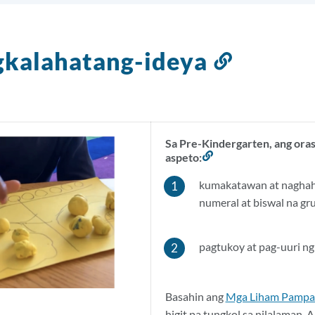
gkalahatang-ideya
Link
sa
seksyon
ito
Sa Pre-Kindergarten, ang oras
aspeto:
Link
sa
kumakatawan at naghah
seksyong
ito
numeral at biswal na gr
pagtukoy at pag-uuri ng 
Basahin ang
Mga Liham Pampam
higit pa tungkol sa nilalaman. 