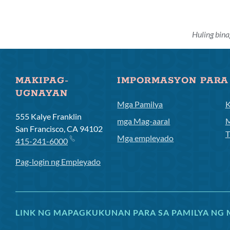
Huling bina
MAKIPAG-
IMPORMASYON PARA
UGNAYAN
Mga Pamilya
K
555 Kalye Franklin
mga Mag-aaral
M
San Francisco, CA 94102
T
Mga empleyado
415-241-6000
Pag-login ng Empleyado
LINK NG MAPAGKUKUNAN PARA SA PAMILYA NG 