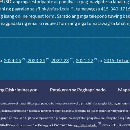
SFUSD
ang mga estudyante at pamilya sa pag-navigate sa lahat 
ani ng paaralan sa
sflink@sfusd.edu
, tumawag sa
415-340-171
ng isang
online request form
. Sarado ang mga telepono tuwing
bak
o magpadala ng email o request form ang mga tumatawag sa lahat n
sa
2024-25
,
2023-24
,
2022-23
,
2021-22
, o
2015-16 han
ng Diskriminasyon
Patakaran sa Pagkapribado
Mapa 
nakot, sekswal na panliligalig, at pambu-bully batay sa aktwal o pinaghihinalaang lahi, kulay, ninun
g, paggawa ng desisyon sa kalusugang reproduktibo, pisikal o mental na kapansanan, kondisyong medik
o grupo na may isa o higit pa sa mga aktwal o pinaghihinalaang katangiang ito o anumang iba pang ba
 Title IX Coordinator na si Eva Kellogg sa 415-355-7334 o
equity@sfusd.edu
. Office of Equity (CCR