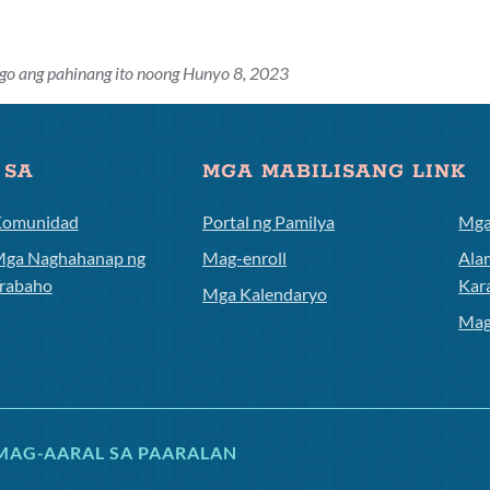
go ang pahinang ito noong Hunyo 8, 2023
 SA
MGA MABILISANG LINK
omunidad
Portal ng Pamilya
Mga
ga Naghahanap ng
Mag-enroll
Ala
rabaho
Kar
Mga Kalendaryo
Mag
MAG-AARAL SA PAARALAN