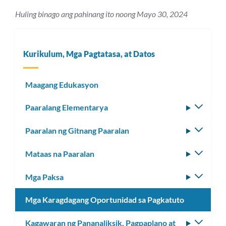
Huling binago ang pahinang ito noong Mayo 30, 2024
Kurikulum, Mga Pagtatasa, at Datos
Maagang Edukasyon
Paaralang Elementarya
I-
toggle
Paaralan ng Gitnang Paaralan
I-
ang
toggle
subm
Mataas na Paaralan
I-
ang
toggle
subm
Mga Paksa
I-
ang
toggle
subm
Mga Karagdagang Oportunidad sa Pagkatuto
ang
subm
Kagawaran ng Pananaliksik, Pagpaplano at
I-