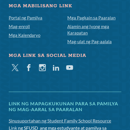
MGA MABILISANG LINK
Portal ng Pamilya
Mga Pagkain sa Paaralan
Mag-enroll
Alamin ang Iyong mga
Karapatan
Mga Kalendaryo
Mag-ulat ng Pag-aalala
MGA LINK SA SOCIAL MEDIA
Twitter
Facebook
Instagram
Linkedin
Youtube
LINK NG MAPAGKUKUNAN PARA SA PAMILYA
NG MAG-AARAL SA PAARALAN
Sinusuportahan ng Student Family School Resource
Link
ng SFUSD
ang mga estudyante at pamilya sa