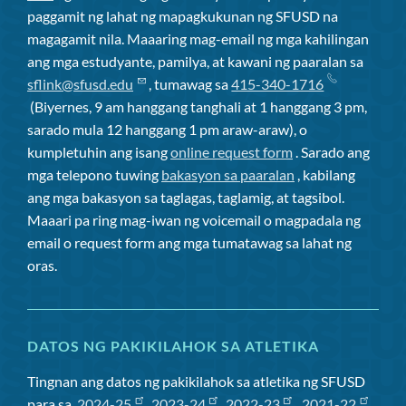
paggamit ng lahat ng mapagkukunan ng SFUSD na
magagamit nila. Maaaring mag-email ng mga kahilingan
ang mga estudyante, pamilya, at kawani ng paaralan sa
sflink@sfusd.edu
, tumawag sa
415-340-1716
(Biyernes, 9 am hanggang tanghali at 1 hanggang 3 pm,
sarado mula 12 hanggang 1 pm araw-araw), o
kumpletuhin ang isang
online request form
. Sarado ang
mga telepono tuwing
bakasyon sa paaralan
, kabilang
ang mga bakasyon sa taglagas, taglamig, at tagsibol.
Maaari pa ring mag-iwan ng voicemail o magpadala ng
email o request form ang mga tumatawag sa lahat ng
oras.
DATOS NG PAKIKILAHOK SA ATLETIKA
Tingnan ang datos ng pakikilahok sa atletika ng SFUSD
para sa
2024-25
,
2023-24
,
2022-23
,
2021-22
,