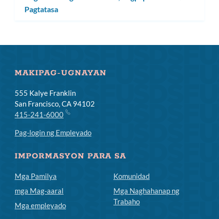
Pagtatasa
toggle
ang
subm
MAKIPAG-UGNAYAN
555 Kalye Franklin
San Francisco, CA 94102
415-241-6000
Pag-login ng Empleyado
IMPORMASYON PARA SA
Mga Pamilya
Komunidad
mga Mag-aaral
Mga Naghahanap ng
Trabaho
Mga empleyado