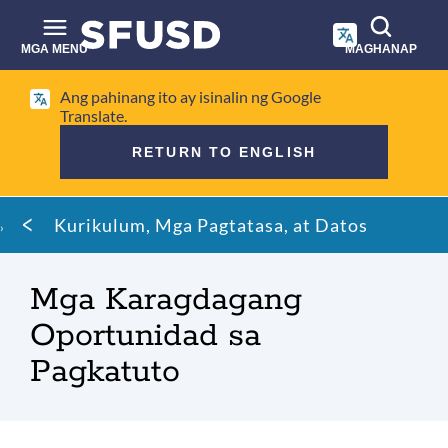
Laktawan
ang
pangunahing
MGA MENU
MAGHANAP
nilalaman
Paghahanap
Ang pahinang ito ay isinalin ng Google
sa
Translate.
site
RETURN TO ENGLISH
Mumo
Kurikulum, Mga Pagtatasa, at Datos
ng
tinapay
Mga Karagdagang
Oportunidad sa
Pagkatuto