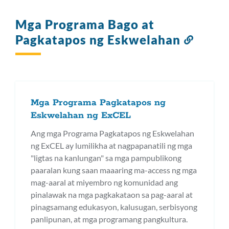
Mga Programa Bago at
Pagkatapos ng Eskwelahan
Link
sa
seksyo
ito
Mga Programa Pagkatapos ng
Eskwelahan ng ExCEL
Ang mga Programa Pagkatapos ng Eskwelahan
ng ExCEL ay lumilikha at nagpapanatili ng mga
"ligtas na kanlungan" sa mga pampublikong
paaralan kung saan maaaring ma-access ng mga
mag-aaral at miyembro ng komunidad ang
pinalawak na mga pagkakataon sa pag-aaral at
pinagsamang edukasyon, kalusugan, serbisyong
panlipunan, at mga programang pangkultura.