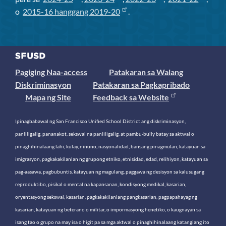
o
2015-16 hanggang 2019-20
.
Pagiging Naa-access
Patakaran sa Walang
Diskriminasyon
Patakaran sa Pagkapribado
Mapa ng Site
Feedback sa Website
Ipinagbabawal ng San Francisco Unified School District ang diskriminasyon,
panliligalig, pananakot, sekswal na panliligalig, at pambu-bully batay sa aktwal o
pinaghihinalaang lahi, kulay, ninuno, nasyonalidad, bansang pinagmulan, katayuan sa
imigrasyon, pagkakakilanlan ng grupong etniko, etnisidad, edad, relihiyon, katayuan sa
pag-aasawa, pagbubuntis, katayuan ng magulang, paggawa ng desisyon sa kalusugang
reproduktibo, pisikal o mental na kapansanan, kondisyong medikal, kasarian,
oryentasyong sekswal, kasarian, pagkakakilanlang pangkasarian, pagpapahayag ng
kasarian, katayuan ng beterano o militar, o impormasyong henetiko, o kaugnayan sa
isang tao o grupo na may isa o higit pa sa mga aktwal o pinaghihinalaang katangiang ito