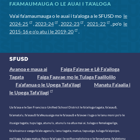
FA'AMAUMAUGA O LE AUAI I TA'ALOGA
Va'ai fa'amaumauga o le auai i ta'aloga a le SFUSD mo
le
2024-25
,
2023-24
,
2022-23
,
2021-22
, po'o
le
2015-16 e o'o atu i le 2019-20
.
Avanoa e maua ai
Faiga Fa'avae e Lē Fa'ailoga
Tagata
Faiga Faavae mo le Tulaga Faalilolilo
Fa'afanua o le Upega Tafa'ilagi
Manatu Fa'aalia i
le Upega Tafa'ilagi
Ua fa'asa e le San Francisco Unified School District le fa'ailoga tagata, fa'asauā,
fa'amata'u, fa'asauā fa'afeusuaiga ma le fa'asauā e fa'avae i luga o le lanu moni po'o le
ituaiga tagata, tupu'aga, atunu'u, atunu'u na afua mai ai, tulaga o femalagaa'iga,
fa'ailoaina o vaega fa'ale-aganu'u, lanu tagata, matua, tapuaiga, tulaga fa'aipoipo,
ma'itaga, tulaga matua, faia o fa'ai'uga i le soifua maloloina o le fanautama, fa'aletonu