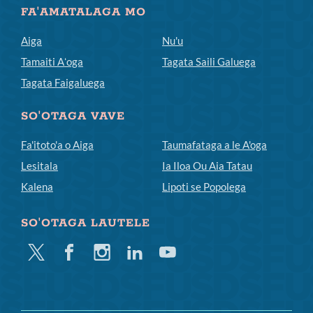
FA'AMATALAGA MO
Aiga
Nu'u
Tamaiti Aʻoga
Tagata Saili Galuega
Tagata Faigaluega
SO'OTAGA VAVE
Fa'itoto'a o Aiga
Taumafataga a le A'oga
Lesitala
Ia Iloa Ou Aia Tatau
Kalena
Lipoti se Popolega
SO'OTAGA LAUTELE
Twitter
Facebook
Instagram
Linkedin
Youtube