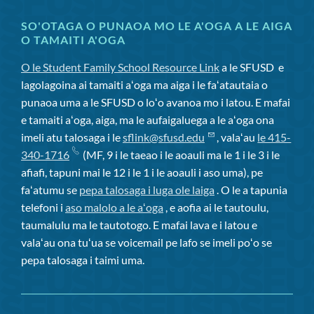
SO'OTAGA O PUNAOA MO LE A'OGA A LE AIGA
O TAMAITI A'OGA
O le Student Family School Resource Link
a le SFUSD
e
lagolagoina ai tamaiti aʻoga ma aiga i le faʻatautaia o
punaoa uma a le SFUSD o loʻo avanoa mo i latou. E mafai
e tamaiti aʻoga, aiga, ma le aufaigaluega a le aʻoga ona
imeli atu talosaga i le
sflink@sfusd.edu
, valaʻau
le 415-
340-1716
(MF, 9 i le taeao i le aoauli ma le 1 i le 3 i le
afiafi, tapuni mai le 12 i le 1 i le aoauli i aso uma), pe
faʻatumu se
pepa talosaga i luga ole laiga
. O le a tapunia
telefoni i
aso malolo a le aʻoga
, e aofia ai le tautoulu,
taumalulu ma le tautotogo. E mafai lava e i latou e
valaʻau ona tuʻua se voicemail pe lafo se imeli poʻo se
pepa talosaga i taimi uma.