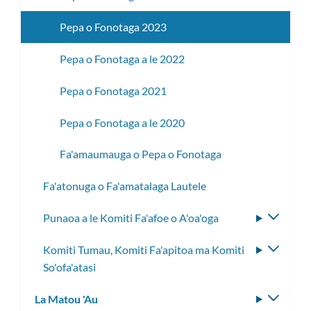
Pepa o Fonotaga 2023
Pepa o Fonotaga a le 2022
Pepa o Fonotaga 2021
Pepa o Fonotaga a le 2020
Fa'amaumauga o Pepa o Fonotaga
Fa'atonuga o Fa'amatalaga Lautele
Punaoa a le Komiti Fa'afoe o A'oa'oga
Fa'aso
le
Komiti Tumau, Komiti Fa'apitoa ma Komiti
Fa'aso
lisi
So'ofa'atasi
le
laiti
lisi
La Matou 'Au
Fa'aso
laiti