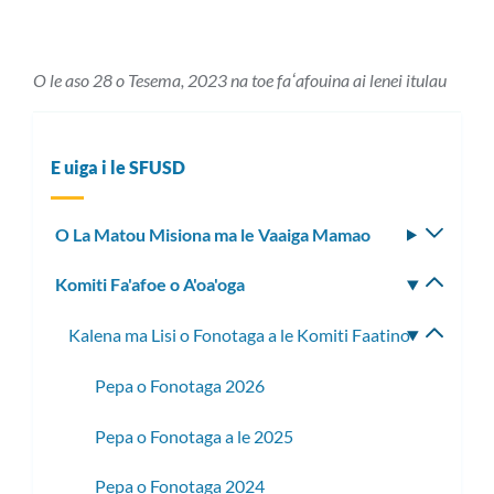
O le aso 28 o Tesema, 2023 na toe faʻafouina ai lenei itulau
E uiga i le SFUSD
O La Matou Misiona ma le Vaaiga Mamao
Fa'aso
le
Komiti Fa'afoe o A'oa'oga
Fa'aso
lisi
le
laiti
Kalena ma Lisi o Fonotaga a le Komiti Faatino
Fa'aso
lisi
le
laiti
Pepa o Fonotaga 2026
lisi
laiti
Pepa o Fonotaga a le 2025
Pepa o Fonotaga 2024