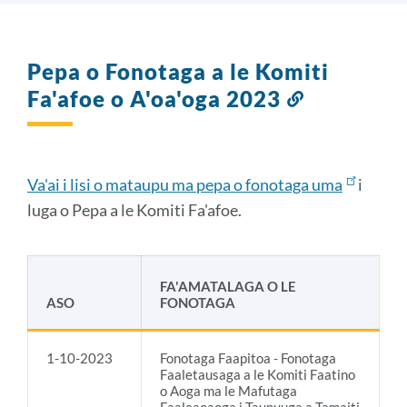
Pepa o Fonotaga a le Komiti
Fa'afoe o A'oa'oga 2023
So'otaga
i
lenei
vaega
Va'ai i lisi o mataupu ma pepa o fonotaga uma
i
luga o Pepa a le Komiti Fa'afoe.
FA'AMATALAGA O LE
ASO
FONOTAGA
1-10-2023
Fonotaga Faapitoa - Fonotaga
Faaletausaga a le Komiti Faatino
o Aoga ma le Mafutaga