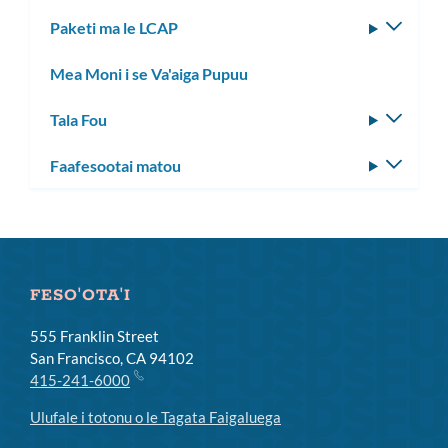
le
Paketi ma le LCAP
Fa'aso
lisi
le
laiti
Mea Moni i se Va'aiga Pupuu
lisi
laiti
Tala Fou
Fa'aso
le
Faafesootai matou
Fa'aso
lisi
le
laiti
lisi
laiti
FESO'OTA'I
555 Franklin Street
San Francisco, CA 94102
415-241-6000
Ulufale i totonu o le Tagata Faigaluega