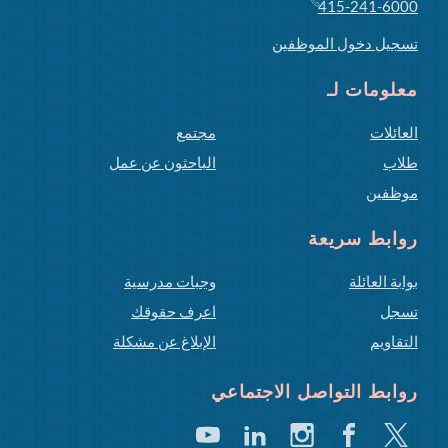
415-241-6000
تسجيل دخول الموظفين
معلومات لـ
العائلات
مجتمع
طلاب
الباحثون عن عمل
موظفين
روابط سريعة
بوابة العائلة
وجبات مدرسية
تسجل
اعرف حقوقك
التقاويم
الإبلاغ عن مشكلة
روابط التواصل الاجتماعي
تغريد
فيسبوك
انستغرام
لينكد
يوتيوب