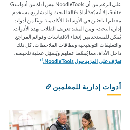
على الرغم من أن NoodleTools ليس أداة من أدوات G
Suite، إلا أنه يُعدّ أداةً فعّالة للبحث والمشاريع. يستخدم
معظم الباحثين في الأوساط الأكاديمية نوعًا من أدوات
إدارة البحث، ومن المفيد تعريف الطلاب بهذه الأدوات.
يُمكن للمستخدمين إنشاء الاقتباسات وقوائم المراجع
والتعليقات التوضيحية وبطاقات الملاحظات، كل ذلك
داخل الأداة، مما يُبسّط عملهم ويُسهّل عملية تلخيصه.
تعرّف على المزيد حول NoodleTools.
أدوات إدارية للمعلمين
رابط
إلى
هذا
القسم