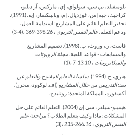
بلومنفيلد، بي سي، سولواي، إي، ماركس، آر دبليو،
كراجيك، جيه إس، غوزديال، إم، وبالينكسار، إيه. (1991).
تحفيز التعلم القائم على المشاريع: استدامة العمل،
ودعم التعلم.
عالم النفس التربوي
،
26
(3-4)، 369-398.
فاست، ر.، وروث، ب. (1998). تصميم المشاريع
والمسابقات - قواعد اللعبة.
مجلة الروبوتات
والميكاترونيات
،
10
(1)، 7-13.
هنري، ج. (1994).
سلسلة التعلم المفتوح والتعلم عن
بعد: التدريس من خلال المشاريع
(إف. لوكوود، محرر).
أكسفورد، المملكة المتحدة: روتليدج.
هيميلو-سيلفر، سي إي (2004). التعلم القائم على حل
المشكلات: ماذا وكيف يتعلم الطلاب؟
مراجعة علم
النفس التربوي
،
16
(3)، 235-266.