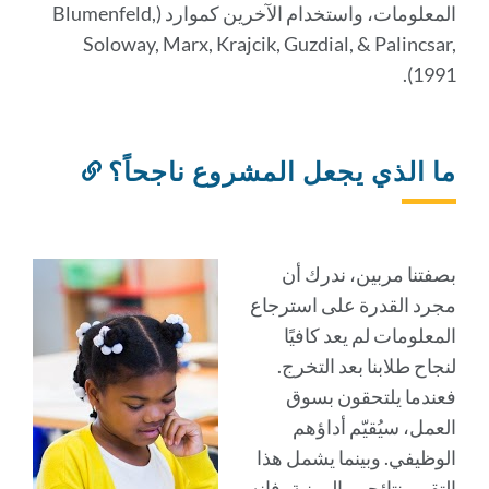
المعلومات، واستخدام الآخرين كموارد (Blumenfeld,
Soloway, Marx, Krajcik, Guzdial, & Palincsar,
1991).
ما الذي يجعل المشروع ناجحاً؟
رابط
إلى
هذا
القسم
بصفتنا مربين، ندرك أن
مجرد القدرة على استرجاع
المعلومات لم يعد كافيًا
لنجاح طلابنا بعد التخرج.
فعندما يلتحقون بسوق
العمل، سيُقيّم أداؤهم
الوظيفي. وبينما يشمل هذا
التقييم نتائجهم المهنية، فإنه