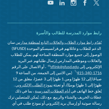
تغريد
فيسبوك
انستغرام
لينكد
يوتيوب
إن
رابط موارد المدرسة للطالب والأسرة
يُقدّم رابط موارد الطلاب والعائلات التابع لمنطقة مدارس
سان
الدعم للطلاب وعائلاتهم في
فرانسيسكو الموحدة (SFUSD)
الوصول إلى جميع موارد المنطقة المتاحة لهم. يمكن للطلاب
والعائلات وموظفي المدارس إرسال طلباتهم عبر البريد
الإلكتروني إلى
sflink@sfusd.edu
، أو الاتصال على الرقم
415-340-1716
(من الاثنين إلى الجمعة، من الساعة 9
صباحًا إلى 12 ظهرًا ومن 1 ظهرًا إلى 3 عصرًا، مغلق من 12
ظهرًا إلى 1 ظهرًا يوميًا)، أو تعبئة
نموذج الطلب الإلكتروني
.
يُغلق خط الهاتف في
أيام العطلات المدرسية
، بما في ذلك
عطلات الخريف والشتاء والربيع. مع ذلك، يُمكن للمتصلين ترك
رسالة صوتية أو إرسال بريد إلكتروني أو نموذج طلب في أي