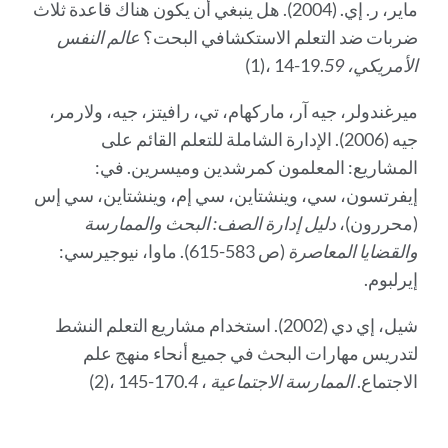
ماير، ر. إي. (2004). هل ينبغي أن يكون هناك قاعدة ثلاث
ضربات ضد التعلم الاستكشافي البحت؟
عالم النفس
الأمريكي، 59
(1)، 14-19.
ميرغندولر، جيه آر، ماركهام، تي، رافيتز، جيه، ولارمر،
جيه (2006). الإدارة الشاملة للتعلم القائم على
المشاريع: المعلمون كمرشدين وميسرين. في:
إيفرتسون، سي، وينشتاين، سي إم، وينشتاين، سي إس
(محررون)،
دليل إدارة الصف: البحث والممارسة
والقضايا المعاصرة
(ص 583-615). ماوا، نيوجيرسي:
إيرلبوم.
شيل، إي دي (2002). استخدام مشاريع التعلم النشط
لتدريس مهارات البحث في جميع أنحاء منهج علم
الاجتماع.
الممارسة الاجتماعية
،
4
(2)، 145-170.