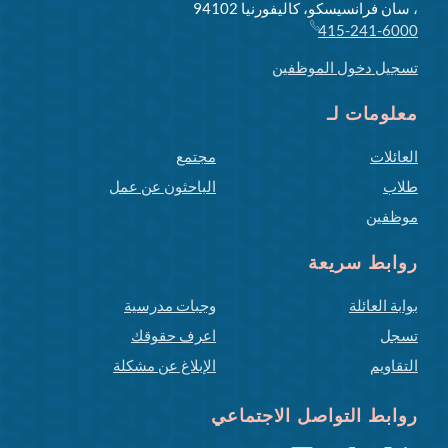
، سان فرانسيسكو، كاليفورنيا 94102
415-241-6000
تسجيل دخول الموظفين
معلومات لـ
العائلات
مجتمع
طلاب
الباحثون عن عمل
موظفين
روابط سريعة
بوابة العائلة
وجبات مدرسية
تسجل
اعرف حقوقك
التقاويم
الإبلاغ عن مشكلة
روابط التواصل الاجتماعي