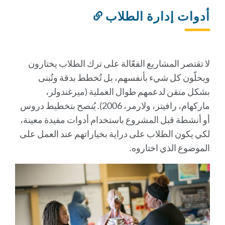
أدوات إدارة الطلاب
رابط
إلى
هذا
القسم
لا تقتصر المشاريع الفعّالة على ترك الطلاب يختارون
ويحلّون كل شيء بأنفسهم، بل تُخطط بدقة وتُبنى
بشكل متقن لدعمهم طوال العملية (ميرغندولر،
ماركهام، رافيتز، ولارمر، 2006). يُنصح بتخطيط دروس
أو أنشطة قبل المشروع باستخدام أدوات مفيدة معينة،
لكي يكون الطلاب على دراية بخياراتهم عند العمل على
الموضوع الذي اختاروه.