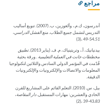
مراجع
رابط
إلى
هذا
القسم
أندرسون، ك.م.، وألغوزين، ب. (2007). تنويع أساليب
التدريس لتشمل جميع الطلاب.
منع الفشل الدراسي
،
(3)، 49-54.
51
بيدنيانيك، أ.، وتريتينياك، م. ف. (يناير 2013).
تطبيق
مخططات جانت في العملية التعليمية
. ورقة بحثية
قُدّمت في المؤتمر الدولي السادس والثلاثين لتكنولوجيا
المعلومات والاتصالات والإلكترونيات والإلكترونيات
الدقيقة.
بيل، س. (2010). التعلم القائم على المشاريع للقرن
الحادي والعشرين: مهارات المستقبل.
دار المقاصة
،
(2)، 39-43.
83