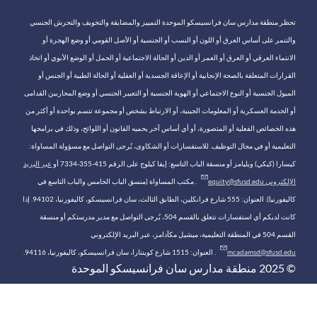
تحظر منطقة مدارس سان فرانسيسكو الموحدة التمييز والمضايقة والتخويف والتحرش الجنسي
والتنمر على أساس العرق أو اللون أو النسب أو الجنسية أو الأصل القومي أو وضع الهجرة أو
الانتماء العرقي أو العرق أو العمر أو الدين أو الحالة الاجتماعية أو الحمل أو الوضع الأبوي أو اتخاذ
القرارات المتعلقة بالصحة الإنجابية أو الإعاقة الجسدية أو العقلية أو الحالة الطبية أو الجنس أو
الميول الجنسية أو النوع الاجتماعي أو الهوية الجنسية أو التعبير الجنسي أو وضع المحاربين القدامى
أو الخدمة العسكرية أو المعلومات الجينية، أو الارتباط بشخص أو مجموعة تتسم بواحدة أو أكثر من
هذه الخصائص الفعلية أو المتصورة، أو أي أساس آخر يحميه القانون أو اللوائح، وذلك في برامجها
التعليمية أو في مجال التوظيف. للاستفسارات أو الشكاوى، يُرجى التواصل مع مسؤولة المساواة:
كيسارا (كيكي) ويليامز أو منسقة الباب التاسع: إيفا كيلوج على الرقم 415-355-7334 أو
عبر البريد
الإلكتروني equity@sfusd.edu
. مكتب المساواة (منسق الباب الخامس والباب التاسع في
كاليفورنيا). العنوان: 555 شارع فرانكلين، الطابق الثالث، سان فرانسيسكو، كاليفورنيا، 94102. إذا
كانت لديكم أي استفسارات تتعلق بالقسم 504، يُرجى التواصل مع مدير مدرستكم أو منسقة
القسم 504 في المنطقة التعليمية، ميشيل مكآدامز، عبر البريد الإلكتروني
mcadamsd@sfusd.edu
. العنوان: 1515 شارع كوينتارا، سان فرانسيسكو، كاليفورنيا، 94116.
© 2025 منطقة مدارس سان فرانسيسكو الموحدة