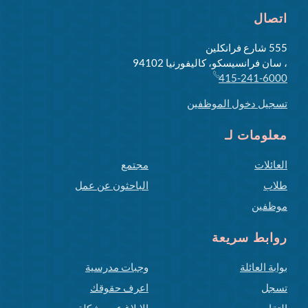
اتصال
555 شارع فرانكلين
، سان فرانسيسكو، كاليفورنيا 94102
415-241-6000
تسجيل دخول الموظفين
معلومات لـ
العائلات
مجتمع
طلاب
الباحثون عن عمل
موظفين
روابط سريعة
بوابة العائلة
وجبات مدرسية
تسجل
اعرف حقوقك
التقاويم
الإبلاغ عن مشكلة