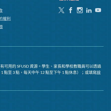
嘰
Facebook
Instagram
領
Youtube
食
嘰
英
的權利
喳
題
喳
有可用的 SFUSD 資源。學生、家長和學校教職員可以透過
1 點至 3 點，每天中午 12 點至下午 1 點休息）；或填寫
線