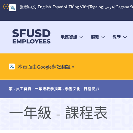
跳
繁體中文
English
Español
Tiếng Việt
Tagalog
عربى
Gagana 
更
至
多
內
選
主
容
項
選
地區資訊
服務
教學
切
切
切
換
換
換
子
子
子
單
選
選
選
單
單
單
本頁面由Google翻譯翻譯。
麵
家
員工首頁
一年級教學指導
學習文化
日程安排
包
一年級 - 課程表
屑