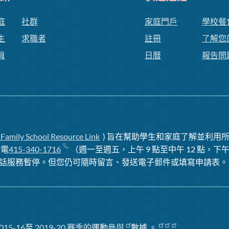
庭
社群
家庭門戶
學校餐
生
求職者
註冊
了解您
員
日曆
報告問
 Family School Resource Link
) 旨在幫助學生和家庭了解並利用所
致電
415-340-1716
（週一至週五，上午 9 點至中午 12 點，下午 
話服務暫停
。但您仍可隨時留言、發送電子郵件或填寫申請表。
015-16
至
2019-20 賽季
的
運動
參與
數據
。