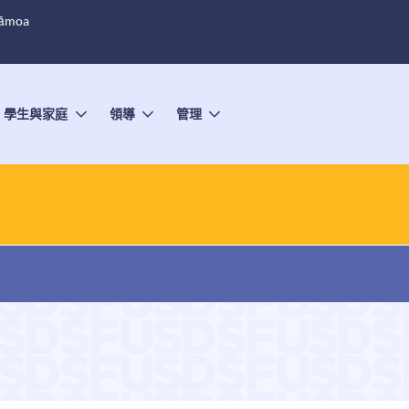
Sāmoa
學生與家庭
領導
管理
切
切
切
換
換
換
子
子
子
選
選
選
單
單
單