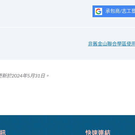
承包商/志工
非舊金山聯合學區使
新於2024年5月31日。
訊
快速連結