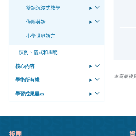
換
雙語沉浸式教學
切
子
換
選
僅限英語
切
子
單
換
選
小學世界語言
子
單
選
慣例、儀式和規範
單
核心內容
切
換
本頁最後更
學術所有權
切
子
換
選
學習成果展示
切
子
單
換
選
子
單
選
單
接觸
資