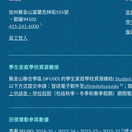
加州舊金山富蘭克林街555號
家
，郵編94102
學
415-241-6000
僱
員工登入
學生家庭學校資源鏈接
舊金山聯合學區 (SFUSD) 的學生家庭學校資源連結(
Student
以下方式提交申請：發送電子郵件至
sflink@sfusd.edu
；
上申請表。
學校假期
（包括秋季、冬季和春季假期）期間電
田徑運動參與數據
查看 SFUSD
2024-25、2023-24、2022-23、2021-22
或
2