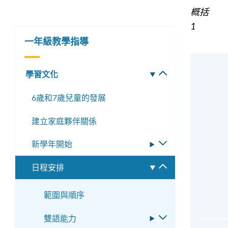
概括
1
一年級教學指導
學習文化
切
換
6歲和7歲兒童的發展
子
選
建立家庭夥伴關係
單
新學年開始
切
換
日程安排
切
子
換
選
子
範圍與順序
單
選
雙語能力
切
單