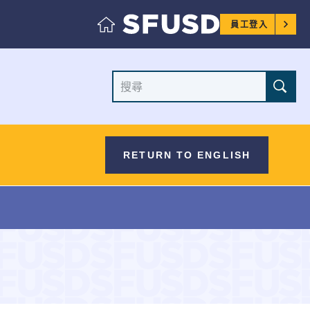
員
員工登入
工
選
搜
尋
單
網
站
RETURN TO ENGLISH