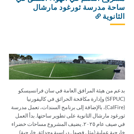
ساحة مدرسة ثورغود مارشال
الثانوية
رابط
إلى
هذا
القسم
بدعم من هيئة المرافق العامة في سان فرانسيسكو
(SFPUC) وإدارة مكافحة الحرائق في كاليفورنيا
(CalFire)، بالإضافة إلى برنامج السندات، تعمل مدرسة
ثورغود مارشال الثانوية على تطوير ساحتها. بدأ العمل
في صيف عام ٢٠٢٥. يضيف المشروع مساحات خضراء
خارجية عملية (مثل فصول دراسية وحدائق خارجية)