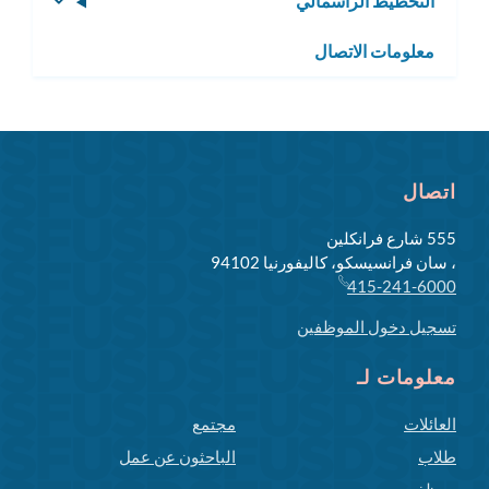
التخطيط الرأسمالي
تبديل
القائمة
معلومات الاتصال
الفرعية
اتصال
555 شارع فرانكلين
، سان فرانسيسكو، كاليفورنيا 94102
415-241-6000
تسجيل دخول الموظفين
معلومات لـ
العائلات
مجتمع
طلاب
الباحثون عن عمل
موظفين