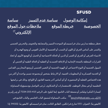
إمكانية الوصول
سياسة عدم التمييز
سياسة
الخصوصية
خريطة الموقع
ملاحظات حول الموقع
الإلكتروني
تحظر منطقة مدارس سان فرانسيسكو الموحدة التمييز والمضايقة والتخويف والتحرش الجنسي
والتنمر على أساس العرق أو اللون أو النسب أو الجنسية أو الأصل القومي أو وضع الهجرة أو
الانتماء العرقي أو العرق أو العمر أو الدين أو الحالة الاجتماعية أو الحمل أو الوضع الأبوي أو اتخاذ
القرارات المتعلقة بالصحة الإنجابية أو الإعاقة الجسدية أو العقلية أو الحالة الطبية أو الجنس أو
الميول الجنسية أو النوع الاجتماعي أو الهوية الجنسية أو التعبير الجنسي أو وضع المحاربين القدامى
أو الخدمة العسكرية أو المعلومات الجينية، أو الارتباط بشخص أو مجموعة تتسم بواحدة أو أكثر من
هذه الخصائص الفعلية أو المتصورة، أو أي أساس آخر يحميه القانون أو اللوائح، وذلك في برامجها
التعليمية أو في مجال التوظيف. للاستفسارات أو الشكاوى، يُرجى التواصل مع مسؤولة المساواة:
كيسارا (كيكي) ويليامز أو منسقة الباب التاسع: إيفا كيلوج على الرقم 415-355-7334 أو
عبر البريد
الإلكتروني equity@sfusd.edu
. مكتب المساواة (منسق الباب الخامس والباب التاسع في
كاليفورنيا). العنوان: 555 شارع فرانكلين، الطابق الثالث، سان فرانسيسكو، كاليفورنيا، 94102. إذا