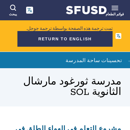
انتقل
إلى
المحتوى
قوائم الطعام
يبحث
الرئيسي
البحث
تمت ترجمة هذه الصفحة بواسطة ترجمة جوجل.
في
RETURN TO ENGLISH
الموقع
فتات
تحسينات ساحة المدرسة
الخبز
مدرسة ثورغود مارشال
الثانوية SOL
مشروع التعلم في الهواء الطلق في