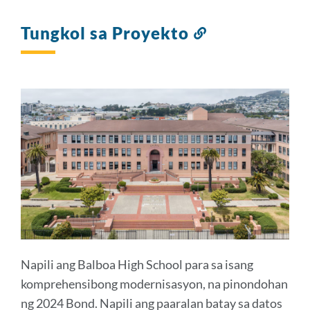
Tungkol sa Proyekto
Link
sa
seksyong
ito
Napili ang Balboa High School para sa isang
komprehensibong modernisasyon, na pinondohan
ng 2024 Bond. Napili ang paaralan batay sa datos