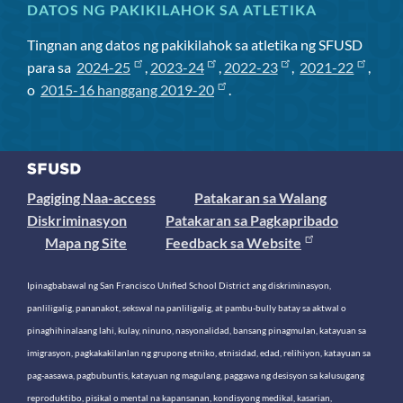
DATOS NG PAKIKILAHOK SA ATLETIKA
Tingnan ang datos ng pakikilahok sa atletika ng SFUSD
para sa
2024-25
,
2023-24
,
2022-23
,
2021-22
,
o
2015-16 hanggang 2019-20
.
Pagiging Naa-access
Patakaran sa Walang
Diskriminasyon
Patakaran sa Pagkapribado
Mapa ng Site
Feedback sa Website
Ipinagbabawal ng San Francisco Unified School District ang diskriminasyon,
panliligalig, pananakot, sekswal na panliligalig, at pambu-bully batay sa aktwal o
pinaghihinalaang lahi, kulay, ninuno, nasyonalidad, bansang pinagmulan, katayuan sa
imigrasyon, pagkakakilanlan ng grupong etniko, etnisidad, edad, relihiyon, katayuan sa
pag-aasawa, pagbubuntis, katayuan ng magulang, paggawa ng desisyon sa kalusugang
reproduktibo, pisikal o mental na kapansanan, kondisyong medikal, kasarian,