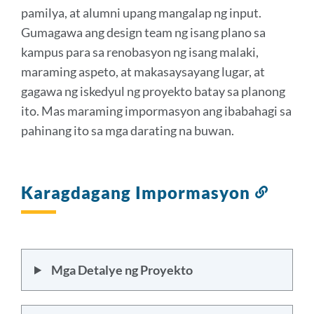
pamilya, at alumni upang mangalap ng input.
Gumagawa ang design team ng isang plano sa
kampus para sa renobasyon ng isang malaki,
maraming aspeto, at makasaysayang lugar, at
gagawa ng iskedyul ng proyekto batay sa planong
ito. Mas maraming impormasyon ang ibabahagi sa
pahinang ito sa mga darating na buwan.
Karagdagang Impormasyon
Link
sa
seksy
ito
Mga Detalye ng Proyekto