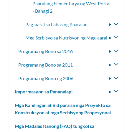
Paaralang Elementarya ng West Portal
- Bahagi 2
Pag-aaral sa Labas ng Paaralan
I-
toggle
Mga Serbisyo sa Nutrisyon ng Mag-aaral
I-
ang
toggle
subme
Programa ng Bono sa 2016
I-
ang
toggle
subme
Programa ng Bono sa 2011
I-
ang
toggle
subme
Programa ng Bono ng 2006
I-
ang
toggle
subme
Impormasyon sa Pananalapi
I-
ang
toggle
subme
Mga Kahilingan at Bid para sa mga Proyekto sa
ang
Konstruksyon at mga Serbisyong Propesyonal
subm
Mga Madalas Itanong (FAQ) tungkol sa