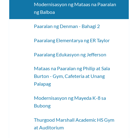
Modernisasyon ng Mataas na Paaralan
ang
ng Balboa
subme
Paaralan ng Denman - Bahagi 2
Paaralang Elementarya ng ER Taylor
Paaralang Edukasyon ng Jefferson
Mataas na Paaralan ng Philip at Sala
Burton - Gym, Cafeteria at Unang
Palapag
Modernisasyon ng Mayeda K-8 sa
Bubong
Thurgood Marshall Academic HS Gym
at Auditorium