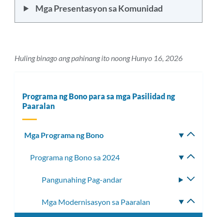
Mga Presentasyon sa Komunidad
Huling binago ang pahinang ito noong Hunyo 16, 2026
Programa ng Bono para sa mga Pasilidad ng
Paaralan
Mga Programa ng Bono
I-
toggle
Programa ng Bono sa 2024
I-
ang
toggle
subm
Pangunahing Pag-andar
I-
ang
toggle
subme
Mga Modernisasyon sa Paaralan
I-
ang
toggle
subme