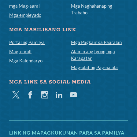
mga Mag-aaral
Mga Naghahanap ng
Trabaho
Mga empleyado
MGA MABILISANG LINK
Portal ng Pamilya
Mga Pagkain sa Paaralan
Mag-enroll
Alamin ang Iyong mga
Karapatan
Mga Kalendaryo
Mag-ulat ng Pag-aalala
MGA LINK SA SOCIAL MEDIA
Twitter
Facebook
Instagram
Linkedin
Youtube
LINK NG MAPAGKUKUNAN PARA SA PAMILYA