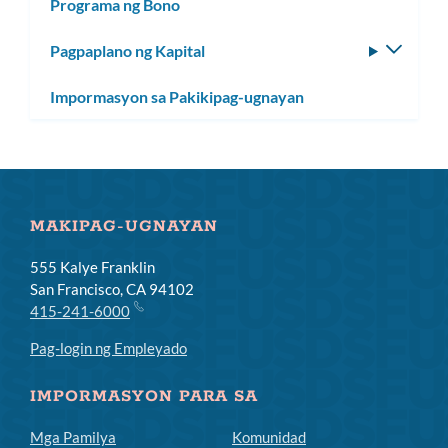
Programa ng Bono
Pagpaplano ng Kapital
I-
toggle
Impormasyon sa Pakikipag-ugnayan
ang
subm
MAKIPAG-UGNAYAN
555 Kalye Franklin
San Francisco, CA 94102
415-241-6000
Pag-login ng Empleyado
IMPORMASYON PARA SA
Mga Pamilya
Komunidad