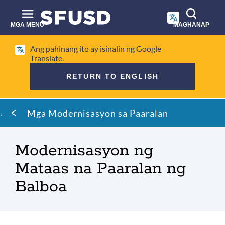
Laktawan
ang
pangunahing
MGA MENU
MAGHANAP
nilalaman
Paghahanap
Ang pahinang ito ay isinalin ng Google
sa
Translate.
site
RETURN TO ENGLISH
Mumo
Mga Modernisasyon sa Paaralan
ng
tinapay
Modernisasyon ng
Mataas na Paaralan ng
Balboa