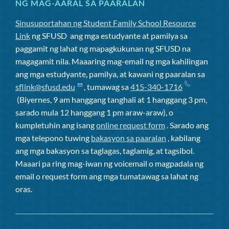
NG MAG-AARAL SA PAARALAN
Sinusuportahan ng Student Family School Resource
Link
ng SFUSD
ang mga estudyante at pamilya sa
paggamit ng lahat ng mapagkukunan ng SFUSD na
magagamit nila. Maaaring mag-email ng mga kahilingan
ang mga estudyante, pamilya, at kawani ng paaralan sa
sflink@sfusd.edu
, tumawag sa
415-340-1716
(Biyernes, 9 am hanggang tanghali at 1 hanggang 3 pm,
sarado mula 12 hanggang 1 pm araw-araw), o
kumpletuhin ang isang
online request form
. Sarado ang
mga telepono tuwing
bakasyon sa paaralan
, kabilang
ang mga bakasyon sa taglagas, taglamig, at tagsibol.
Maaari pa ring mag-iwan ng voicemail o magpadala ng
email o request form ang mga tumatawag sa lahat ng
oras.