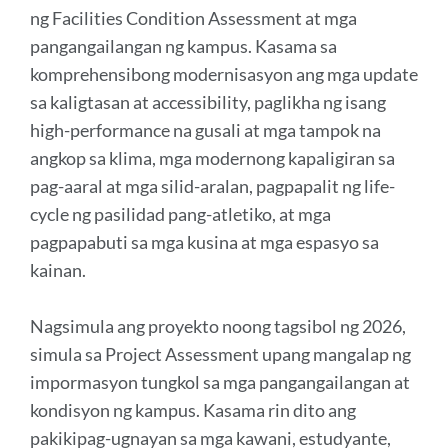
ng Facilities Condition Assessment at mga
pangangailangan ng kampus. Kasama sa
komprehensibong modernisasyon ang mga update
sa kaligtasan at accessibility, paglikha ng isang
high-performance na gusali at mga tampok na
angkop sa klima, mga modernong kapaligiran sa
pag-aaral at mga silid-aralan, pagpapalit ng life-
cycle ng pasilidad pang-atletiko, at mga
pagpapabuti sa mga kusina at mga espasyo sa
kainan.
Nagsimula ang proyekto noong tagsibol ng 2026,
simula sa Project Assessment upang mangalap ng
impormasyon tungkol sa mga pangangailangan at
kondisyon ng kampus. Kasama rin dito ang
pakikipag-ugnayan sa mga kawani, estudyante,