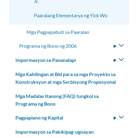
Jr.
Paaralang Elementarya ng Yick Wo
Mga Pagpapabuti sa Paaralan
Programa ng Bono ng 2006
I-
toggle
Impormasyon sa Pananalapi
I-
ang
toggle
subme
Mga Kahilingan at Bid para sa mga Proyekto sa
ang
Konstruksyon at mga Serbisyong Propesyonal
subm
Mga Madalas Itanong (FAQ) tungkol sa
Programa ng Bono
Pagpaplano ng Kapital
I-
toggle
Impormasyon sa Pakikipag-ugnayan
ang