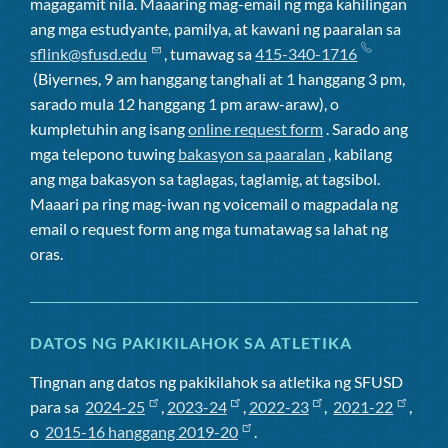
magagamit nila. Maaaring mag-email ng mga kahilingan
ang mga estudyante, pamilya, at kawani ng paaralan sa
sflink@sfusd.edu
, tumawag sa
415-340-1716
(Biyernes, 9 am hanggang tanghali at 1 hanggang 3 pm,
sarado mula 12 hanggang 1 pm araw-araw), o
kumpletuhin ang isang
online request form
. Sarado ang
mga telepono tuwing
bakasyon sa paaralan
, kabilang
ang mga bakasyon sa taglagas, taglamig, at tagsibol.
Maaari pa ring mag-iwan ng voicemail o magpadala ng
email o request form ang mga tumatawag sa lahat ng
oras.
DATOS NG PAKIKILAHOK SA ATLETIKA
Tingnan ang datos ng pakikilahok sa atletika ng SFUSD
para sa
2024-25
,
2023-24
,
2022-23
,
2021-22
,
o
2015-16 hanggang 2019-20
.