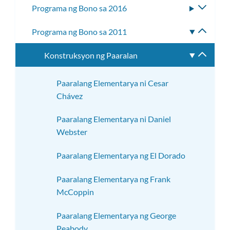
Programa ng Bono sa 2016
I-
ang
toggle
subme
Programa ng Bono sa 2011
I-
ang
toggle
subme
Konstruksyon ng Paaralan
I-
ang
toggle
subme
ang
Paaralang Elementarya ni Cesar
subme
Chávez
Paaralang Elementarya ni Daniel
Webster
Paaralang Elementarya ng El Dorado
Paaralang Elementarya ng Frank
McCoppin
Paaralang Elementarya ng George
Peabody