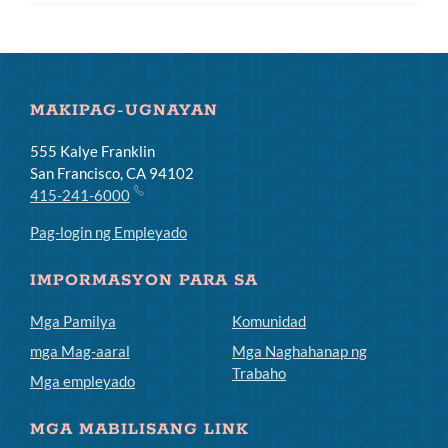
subm
MAKIPAG-UGNAYAN
555 Kalye Franklin
San Francisco, CA 94102
415-241-6000
Pag-login ng Empleyado
IMPORMASYON PARA SA
Mga Pamilya
Komunidad
mga Mag-aaral
Mga Naghahanap ng
Trabaho
Mga empleyado
MGA MABILISANG LINK