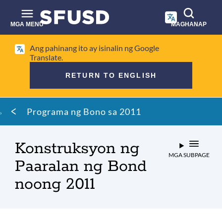
Laktawan
ang
pangunahing
MGA MENU
MAGHANAP
nilalaman
Paghahanap
Ang pahinang ito ay isinalin ng Google
sa
Translate.
site
RETURN TO ENGLISH
Mumo
Programa ng Bono sa 2011
ng
tinapay
Konstruksyon ng
MGA SUBPAGE
Paaralan ng Bond
noong 2011