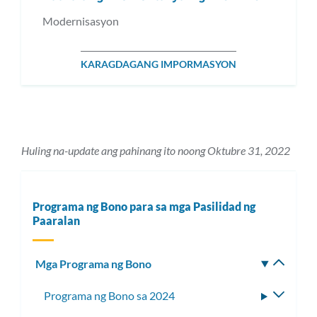
Modernisasyon
KARAGDAGANG IMPORMASYON
Huling na-update ang pahinang ito noong Oktubre 31, 2022
Programa ng Bono para sa mga Pasilidad ng
Paaralan
Mga Programa ng Bono
I-
toggle
Programa ng Bono sa 2024
I-
ang
toggle
subm