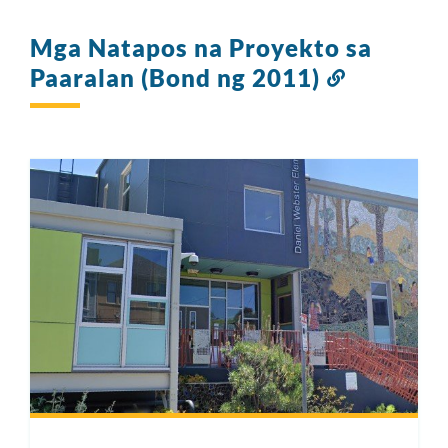
Mga Natapos na Proyekto sa
Paaralan (Bond ng 2011)
Link
sa
seksyong
ito