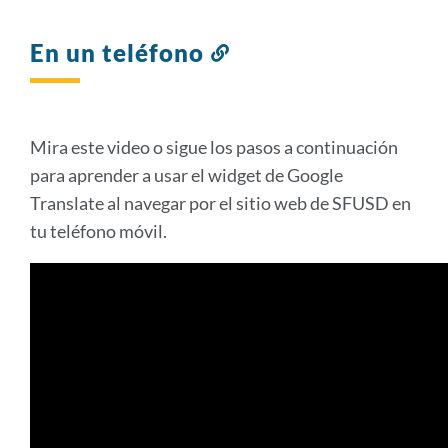
En un teléfono
Enlace
a
esta
sección
Mira este video o sigue los pasos a continuación
para aprender a usar el widget de Google
Translate al navegar por el sitio web de SFUSD en
tu teléfono móvil.