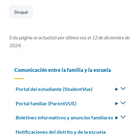
Drupal
Esta página se actualizó por última vez el 12 de diciembre de
2024.
Comunicación entre la familia y la escuela
Portal del estudiante (StudentVue)
Altern
subm
Portal familiar (ParentVUE)
Altern
subm
Boletines informativos y anuncios familiares
Altern
subm
Notificaciones del distrito y de la escuela