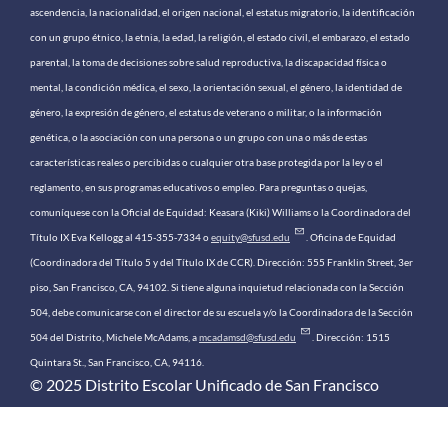
ascendencia, la nacionalidad, el origen nacional, el estatus migratorio, la identificación
con un grupo étnico, la etnia, la edad, la religión, el estado civil, el embarazo, el estado
parental, la toma de decisiones sobre salud reproductiva, la discapacidad física o
mental, la condición médica, el sexo, la orientación sexual, el género, la identidad de
género, la expresión de género, el estatus de veterano o militar, o la información
genética, o la asociación con una persona o un grupo con una o más de estas
características reales o percibidas o cualquier otra base protegida por la ley o el
reglamento, en sus programas educativos o empleo. Para preguntas o quejas,
comuníquese con la Oficial de Equidad: Keasara (Kiki) Williams o la Coordinadora del
Título IX Eva Kellogg al 415-355-7334 o
equity@sfusd.edu
. Oficina de Equidad
(Coordinadora del Título 5 y del Título IX de CCR). Dirección: 555 Franklin Street, 3er
piso, San Francisco, CA, 94102. Si tiene alguna inquietud relacionada con la Sección
504, debe comunicarse con el director de su escuela y/o la Coordinadora de la Sección
504 del Distrito, Michele McAdams, a
mcadamsd@sfusd.edu
. Dirección: 1515
Quintara St., San Francisco, CA, 94116.
© 2025 Distrito Escolar Unificado de San Francisco