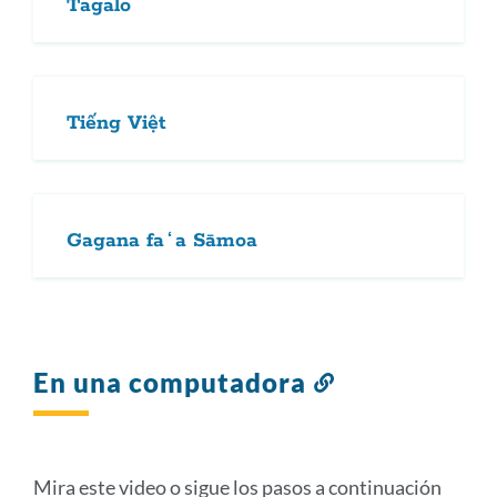
Tagalo
Tiếng Việt
Gagana faʻa Sāmoa
En una computadora
Enlace
a
esta
sección
Mira este video o sigue los pasos a continuación