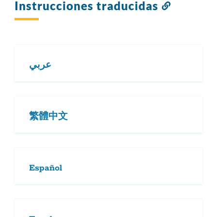
Instrucciones traducidas
Enlace
a
esta
sección
عربي
繁體中文
Español