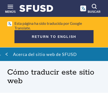
Saltar
al
contenido
MENÚS
BUSCAR
principal
Búsqueda
Esta página ha sido traducida por Google
en
Translate.
el
RETURN TO ENGLISH
sitio
Migaja
Acerca del sitio web de SFUSD
de
pan
Cómo traducir este sitio
web