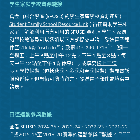
學生家庭學校資源鏈接
舊金山聯合學區 (SFUSD) 的學生家庭學校資源連結(
Student Family School Resource Link
) 旨在幫助學生和
家庭了解並利用所有可用的 SFUSD 資源。學生、家長
和學校教職員可以透過以下方式提交申請：發送電子郵
件至
sflink@sfusd.edu
；致電
415-340-1716
（週一
至週五，上午 9 點至中午 12 點，下午 1 點至 3 點，每
天中午 12 點至下午 1 點休息）；或填寫
線上申請
表。
學校假期
（包括秋季、冬季和春季假期）期間電話
服務暫停
。但您仍可隨時留言、發送電子郵件或填寫申
請表。
田徑運動參與數據
查看 SFUSD
2024-25、2023-24、2022-23、2021-22
或
2015-16
至
2019-20 賽季
的
運動
參與
數據
。