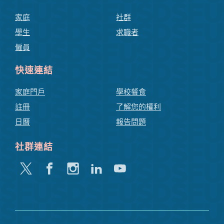
家庭
社群
學生
求職者
僱員
快速連結
家庭門戶
學校餐食
註冊
了解您的權利
日曆
報告問題
社群連結
嘰
Facebook
Instagram
領
Youtube
嘰
英
喳
喳