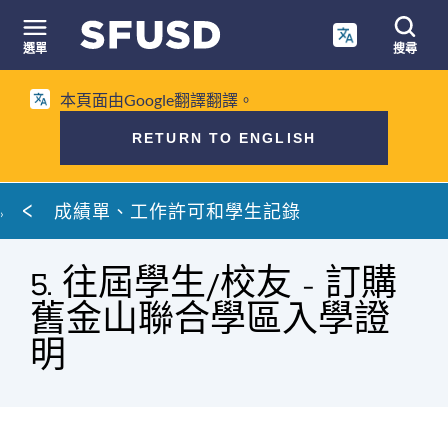
跳
至
選單
搜尋
內
網
容
本頁面由Google翻譯翻譯。
站
搜
RETURN TO ENGLISH
尋
麵
成績單、工作許可和學生記錄
包
屑
5. 往屆學生/校友 - 訂購
舊金山聯合學區入學證
明