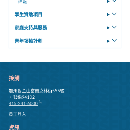
運輸
切
換
學生資助項目
切
子
換
選
家庭支持與服務
切
子
單
換
選
青年領袖計劃
切
子
單
換
選
子
單
選
單
接觸
加州舊金山富蘭克林街555號
，郵編94102
415-241-6000
員工登入
資訊