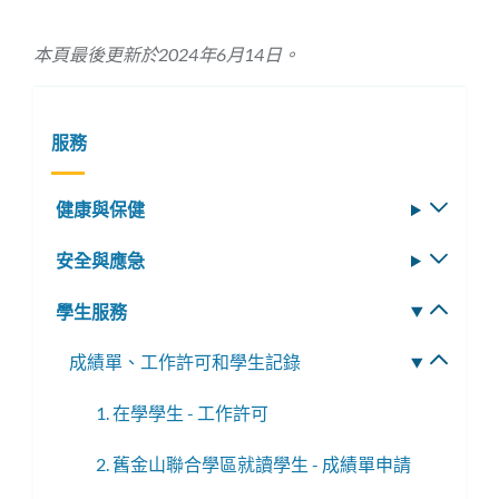
本頁最後更新於2024年6月14日。
服務
健康與保健
切
換
安全與應急
切
子
換
選
學生服務
切
子
單
換
選
成績單、工作許可和學生記錄
切
子
單
換
選
1. 在學學生 - 工作許可
子
單
選
2. 舊金山聯合學區就讀學生 - 成績單申請
單