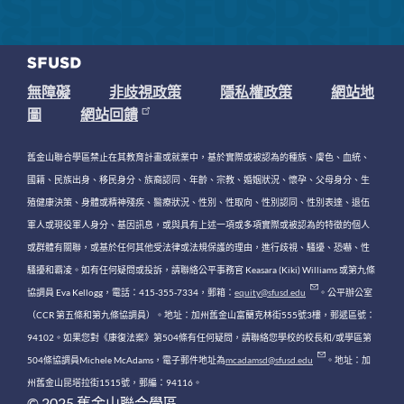
無障礙
非歧視政策
隱私權政策
網站地
圖
網站回饋
舊金山聯合學區禁止在其教育計畫或就業中，基於實際或被認為的種族、膚色、血統、
國籍、民族出身、移民身分、族裔認同、年齡、宗教、婚姻狀況、懷孕、父母身分、生
殖健康決策、身體或精神殘疾、醫療狀況、性別、性取向、性別認同、性別表達、退伍
軍人或現役軍人身分、基因訊息，或與具有上述一項或多項實際或被認為的特徵的個人
或群體有關聯，或基於任何其他受法律或法規保護的理由，進行歧視、騷擾、恐嚇、性
騷擾和霸凌。如有任何疑問或投訴，請聯絡公平事務官 Keasara (Kiki) Williams 或第九條
協調員 Eva Kellogg，電話：415-355-7334，郵箱：
equity@sfusd.edu
。公平辦公室
（CCR 第五條和第九條協調員）。地址：加州舊金山富蘭克林街555號3樓，郵遞區號：
94102。如果您對《康復法案》第504條有任何疑問，請聯絡您學校的校長和/或學區第
504條協調員Michele McAdams，電子郵件地址為
mcadamsd@sfusd.edu
。地址：加
州舊金山昆塔拉街1515號，郵編：94116。
© 2025 舊金山聯合學區