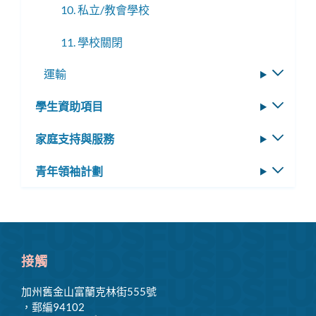
10. 私立/教會學校
11. 學校關閉
運輸
切
換
學生資助項目
切
子
換
選
家庭支持與服務
切
子
單
換
選
青年領袖計劃
切
子
單
換
選
子
單
選
單
接觸
加州舊金山富蘭克林街555號
，郵編94102