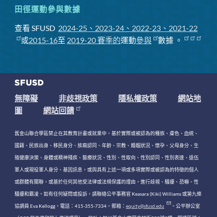
田徑運動參與數據
查看 SFUSD
2024-25、2023-24、2022-23、2021-22
或
2015-16
至
2019-20 賽季
的
運動
參與
數據
。
無障礙
非歧視政策
隱私權政策
網站地
圖
網站回饋
舊金山聯合學區禁止在其教育計畫或就業中，基於實際或被認為的種族、膚色、血統、
國籍、民族出身、移民身分、族裔認同、年齡、宗教、婚姻狀況、懷孕、父母身分、生
殖健康決策、身體或精神殘疾、醫療狀況、性別、性取向、性別認同、性別表達、退伍
軍人或現役軍人身分、基因訊息，或與具有上述一項或多項實際或被認為的特徵的個人
或群體有關聯，或基於任何其他受法律或法規保護的理由，進行歧視、騷擾、恐嚇、性
騷擾和霸凌。如有任何疑問或投訴，請聯絡公平事務官 Keasara (Kiki) Williams 或第九條
協調員 Eva Kellogg，電話：415-355-7334，郵箱：
equity@sfusd.edu
。公平辦公室