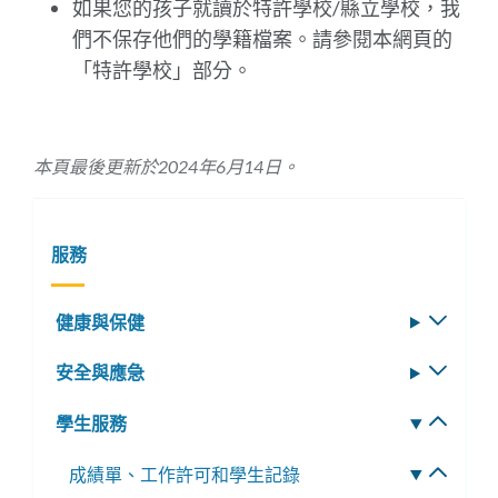
如果您的孩子就讀於特許學校/縣立學校，我
們不保存他們的學籍檔案。請參閱本網頁的
「特許學校」部分。
本頁最後更新於2024年6月14日。
服務
健康與保健
切
換
安全與應急
切
子
換
選
學生服務
切
子
單
換
選
成績單、工作許可和學生記錄
切
子
單