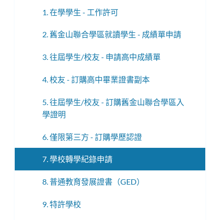
換
選
1. 在學學生 - 工作許可
子
單
選
2. 舊金山聯合學區就讀學生 - 成績單申請
單
3. 往屆學生/校友 - 申請高中成績單
4. 校友 - 訂購高中畢業證書副本
5. 往屆學生/校友 - 訂購舊金山聯合學區入
學證明
6. 僅限第三方 - 訂購學歷認證
7. 學校轉學紀錄申請
8. 普通教育發展證書（GED）
9. 特許學校