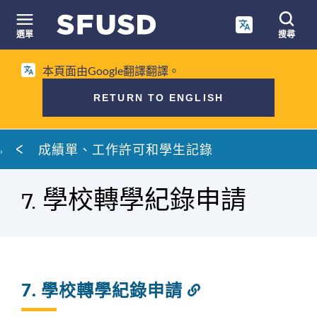
跳
至
選單
搜尋
內
網
容
本頁面由Google翻譯翻譯。
站
搜
RETURN TO ENGLISH
尋
麵
成績單、工作許可和學生記錄
包
屑
7. 學校轉學紀錄申請
7. 學校轉學紀錄申請
連
結