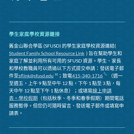
嘰
英
喳
喳
學生家庭學校資源鏈接
舊金山聯合學區 (SFUSD) 的學生家庭學校資源連結(
Student Family School Resource Link
) 旨在幫助學生和
家庭了解並利用所有可用的 SFUSD 資源。學生、家長
和學校教職員可以透過以下方式提交申請：發送電子郵
件至
sflink@sfusd.edu
；致電
415-340-1716
（週一
至週五，上午 9 點至中午 12 點，下午 1 點至 3 點，每
天中午 12 點至下午 1 點休息）；或填寫
線上申請
表。
學校假期
（包括秋季、冬季和春季假期）期間電話
服務暫停
。但您仍可隨時留言、發送電子郵件或填寫申
請表。