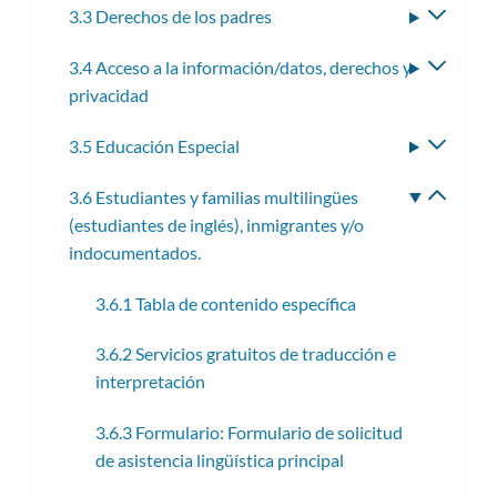
3.3 Derechos de los padres
Altern
subme
3.4 Acceso a la información/datos, derechos y
Altern
privacidad
subme
3.5 Educación Especial
Altern
subme
3.6 Estudiantes y familias multilingües
Altern
(estudiantes de inglés), inmigrantes y/o
subme
indocumentados.
3.6.1 Tabla de contenido específica
3.6.2 Servicios gratuitos de traducción e
interpretación
3.6.3 Formulario: Formulario de solicitud
de asistencia lingüística principal