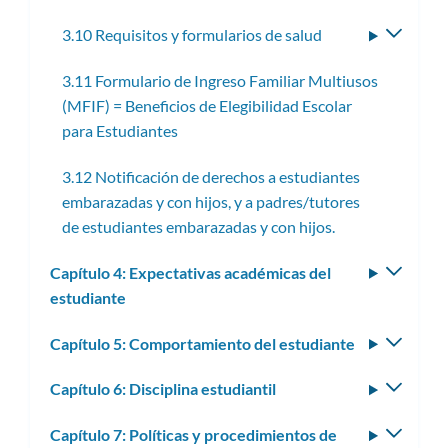
subme
3.10 Requisitos y formularios de salud
Altern
subme
3.11 Formulario de Ingreso Familiar Multiusos
(MFIF) = Beneficios de Elegibilidad Escolar
para Estudiantes
3.12 Notificación de derechos a estudiantes
embarazadas y con hijos, y a padres/tutores
de estudiantes embarazadas y con hijos.
Capítulo 4: Expectativas académicas del
Altern
estudiante
subm
Capítulo 5: Comportamiento del estudiante
Altern
subm
Capítulo 6: Disciplina estudiantil
Altern
subm
Capítulo 7: Políticas y procedimientos de
Altern