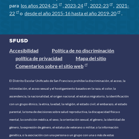
para
los años 2024-25
,
2023-24
,
2022-23
,
2021-
22
o
desde el año 2015-16 hasta el año 2019-20
.
Accesibilidad
Política de no discriminación
política de privacidad
Mapa del sitio
Comentarios sobre el sitio web
El Distrito Escolar Unificado de San Francisco prohíbe la discriminación, el acoso, la
intimidación, el acoso sexual y el hostigamiento basados ​​en la raza, el color, la
ascendencia, la nacionalidad, el origen nacional, el estatus migratorio, la identificación
con un grupo étnico, la etnia, la edad, la religión, el estado civil, el embarazo, el estado
parental, la toma de decisiones sobre salud reproductiva, la discapacidad física o
mental, la condición médica, el sexo, la orientación sexual, el género, la identidad de
género, la expresión de género, el estatus de veterano o militar, o la información
genética, o la asociación con una persona o un grupo con una o más de estas