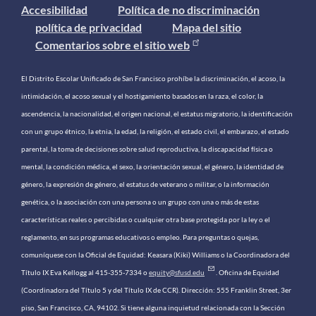
Accesibilidad
Política de no discriminación
política de privacidad
Mapa del sitio
Comentarios sobre el sitio web
El Distrito Escolar Unificado de San Francisco prohíbe la discriminación, el acoso, la
intimidación, el acoso sexual y el hostigamiento basados ​​en la raza, el color, la
ascendencia, la nacionalidad, el origen nacional, el estatus migratorio, la identificación
con un grupo étnico, la etnia, la edad, la religión, el estado civil, el embarazo, el estado
parental, la toma de decisiones sobre salud reproductiva, la discapacidad física o
mental, la condición médica, el sexo, la orientación sexual, el género, la identidad de
género, la expresión de género, el estatus de veterano o militar, o la información
genética, o la asociación con una persona o un grupo con una o más de estas
características reales o percibidas o cualquier otra base protegida por la ley o el
reglamento, en sus programas educativos o empleo. Para preguntas o quejas,
comuníquese con la Oficial de Equidad: Keasara (Kiki) Williams o la Coordinadora del
Título IX Eva Kellogg al 415-355-7334 o
equity@sfusd.edu
. Oficina de Equidad
(Coordinadora del Título 5 y del Título IX de CCR). Dirección: 555 Franklin Street, 3er
piso, San Francisco, CA, 94102. Si tiene alguna inquietud relacionada con la Sección