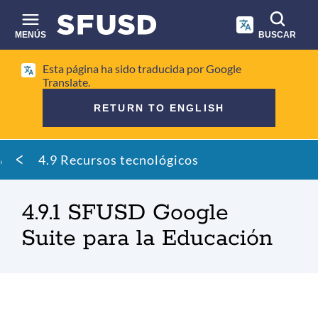
Saltar
al
contenido
MENÚS
BUSCAR
principal
Búsqueda
Esta página ha sido traducida por Google
en
Translate.
el
RETURN TO ENGLISH
sitio
Migaja
4.9 Recursos tecnológicos
de
pan
4.9.1 SFUSD Google
Suite para la Educación