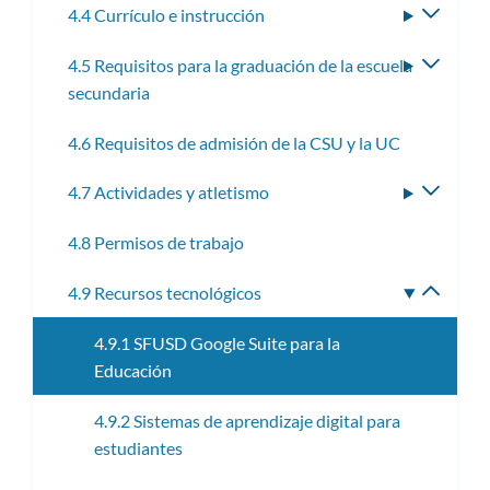
4.4 Currículo e instrucción
Altern
subme
4.5 Requisitos para la graduación de la escuela
Altern
secundaria
subme
4.6 Requisitos de admisión de la CSU y la UC
4.7 Actividades y atletismo
Altern
subme
4.8 Permisos de trabajo
4.9 Recursos tecnológicos
Altern
subme
4.9.1 SFUSD Google Suite para la
Educación
4.9.2 Sistemas de aprendizaje digital para
estudiantes