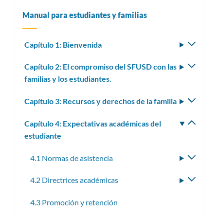
Manual para estudiantes y familias
Capítulo 1: Bienvenida
Altern
subm
Capítulo 2: El compromiso del SFUSD con las
Altern
familias y los estudiantes.
subm
Capítulo 3: Recursos y derechos de la familia
Altern
subm
Capítulo 4: Expectativas académicas del
Altern
estudiante
subm
4.1 Normas de asistencia
Altern
subme
4.2 Directrices académicas
Altern
subme
4.3 Promoción y retención