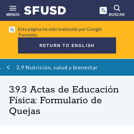
Saltar
al
contenido
MENÚS
BUSCAR
principal
Búsqueda
Esta página ha sido traducida por Google
en
Translate.
el
RETURN TO ENGLISH
sitio
Migaja
3.9 Nutrición, salud y bienestar
de
pan
3.9.3 Actas de Educación
Física: Formulario de
Quejas