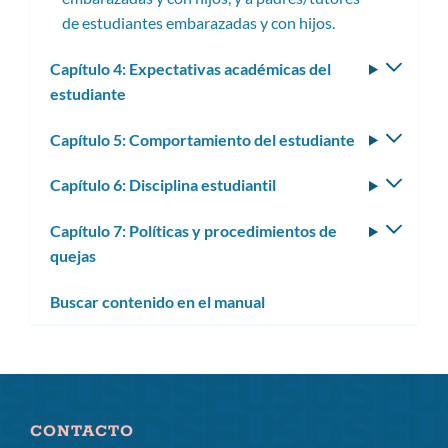
de estudiantes embarazadas y con hijos.
Capítulo 4: Expectativas académicas del
Altern
estudiante
subm
Capítulo 5: Comportamiento del estudiante
Altern
subm
Capítulo 6: Disciplina estudiantil
Altern
subm
Capítulo 7: Políticas y procedimientos de
Altern
quejas
subm
Buscar contenido en el manual
CONTACTO