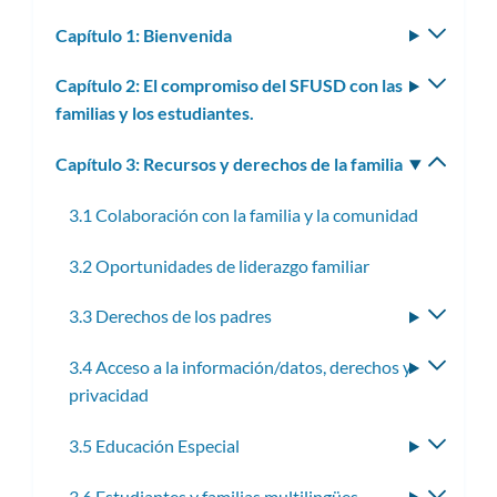
Capítulo 1: Bienvenida
Altern
subm
Capítulo 2: El compromiso del SFUSD con las
Altern
familias y los estudiantes.
subm
Capítulo 3: Recursos y derechos de la familia
Altern
subm
3.1 Colaboración con la familia y la comunidad
3.2 Oportunidades de liderazgo familiar
3.3 Derechos de los padres
Altern
subme
3.4 Acceso a la información/datos, derechos y
Altern
privacidad
subme
3.5 Educación Especial
Altern
subme
3.6 Estudiantes y familias multilingües
Altern