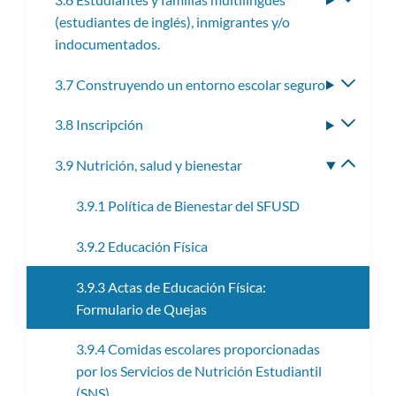
(estudiantes de inglés), inmigrantes y/o
subme
indocumentados.
3.7 Construyendo un entorno escolar seguro
Altern
subme
3.8 Inscripción
Altern
subme
3.9 Nutrición, salud y bienestar
Altern
subme
3.9.1 Política de Bienestar del SFUSD
3.9.2 Educación Física
3.9.3 Actas de Educación Física:
Formulario de Quejas
3.9.4 Comidas escolares proporcionadas
por los Servicios de Nutrición Estudiantil
(SNS)