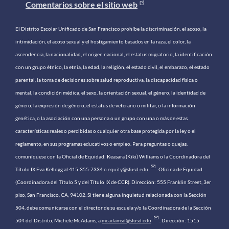
Comentarios sobre el sitio web
El Distrito Escolar Unificado de San Francisco prohíbe la discriminación, el acoso, la
intimidación, el acoso sexual y el hostigamiento basados ​​en la raza, el color, la
ascendencia, la nacionalidad, el origen nacional, el estatus migratorio, la identificación
con un grupo étnico, la etnia, la edad, la religión, el estado civil, el embarazo, el estado
parental, la toma de decisiones sobre salud reproductiva, la discapacidad física o
mental, la condición médica, el sexo, la orientación sexual, el género, la identidad de
género, la expresión de género, el estatus de veterano o militar, o la información
genética, o la asociación con una persona o un grupo con una o más de estas
características reales o percibidas o cualquier otra base protegida por la ley o el
reglamento, en sus programas educativos o empleo. Para preguntas o quejas,
comuníquese con la Oficial de Equidad: Keasara (Kiki) Williams o la Coordinadora del
Título IX Eva Kellogg al 415-355-7334 o
equity@sfusd.edu
. Oficina de Equidad
(Coordinadora del Título 5 y del Título IX de CCR). Dirección: 555 Franklin Street, 3er
piso, San Francisco, CA, 94102. Si tiene alguna inquietud relacionada con la Sección
504, debe comunicarse con el director de su escuela y/o la Coordinadora de la Sección
504 del Distrito, Michele McAdams, a
mcadamsd@sfusd.edu
. Dirección: 1515