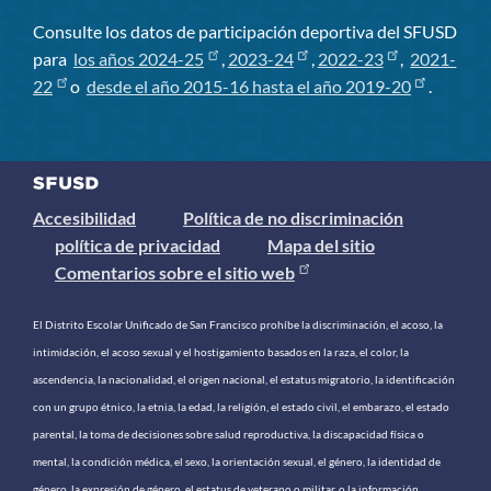
Consulte los datos de participación deportiva del SFUSD
para
los años 2024-25
,
2023-24
,
2022-23
,
2021-
22
o
desde el año 2015-16 hasta el año 2019-20
.
Accesibilidad
Política de no discriminación
política de privacidad
Mapa del sitio
Comentarios sobre el sitio web
El Distrito Escolar Unificado de San Francisco prohíbe la discriminación, el acoso, la
intimidación, el acoso sexual y el hostigamiento basados ​​en la raza, el color, la
ascendencia, la nacionalidad, el origen nacional, el estatus migratorio, la identificación
con un grupo étnico, la etnia, la edad, la religión, el estado civil, el embarazo, el estado
parental, la toma de decisiones sobre salud reproductiva, la discapacidad física o
mental, la condición médica, el sexo, la orientación sexual, el género, la identidad de
género, la expresión de género, el estatus de veterano o militar, o la información