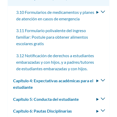
3.10 Formularios de medicamentos y planes
Altern
de atención en casos de emergencia
subme
3.11 Formulario polivalente del ingreso
familiar: Postule para obtener alimentos
escolares gratis
3.12 Notificación de derechos a estudiantes
embarazadas y con hijos, y a padres/tutores
de estudiantes embarazadas y con hijos.
Capítulo 4: Expectativas académicas para el
Altern
estudiante
subm
Capítulo 5: Conducta del estudiante
Altern
subm
Capítulo 6: Pautas Disciplinarias
Altern