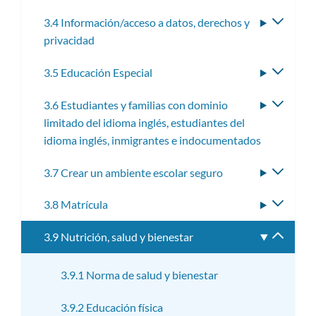
subme
3.4 Información/acceso a datos, derechos y
Altern
privacidad
subme
3.5 Educación Especial
Altern
subme
3.6 Estudiantes y familias con dominio
Altern
limitado del idioma inglés, estudiantes del
subme
idioma inglés, inmigrantes e indocumentados
3.7 Crear un ambiente escolar seguro
Altern
subme
3.8 Matrícula
Altern
subme
3.9 Nutrición, salud y bienestar
Altern
subme
3.9.1 Norma de salud y bienestar
3.9.2 Educación física