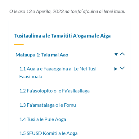
O le aso 13 o Aperila, 2023 na toe faʻafouina ai lenei itulau
Tusitaulima a le Tamaititi Aʻoga ma le Aiga
Mataupu 1: Tala mai Aao
Fa'aso
le
1.1 Auala e Faaaogaina ai Le Nei Tusi
Fa'aso
lisi
Faasinoala
le
laiti
lisi
1.2 Fa'asolopito o le Fa'asilasilaga
laiti
1.3 Fa'amatalaga o le Fomu
1.4 Tusi a le Pule Aoga
1.5 SFUSD Komiti a le Aoga