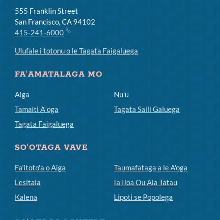
555 Franklin Street
San Francisco, CA 94102
415-241-6000
Ulufale i totonu o le Tagata Faigaluega
FA'AMATALAGA MO
Aiga
Nu'u
Tamaiti Aʻoga
Tagata Saili Galuega
Tagata Faigaluega
SO'OTAGA VAVE
Fa'itoto'a o Aiga
Taumafataga a le A'oga
Lesitala
Ia Iloa Ou Aia Tatau
Kalena
Lipoti se Popolega