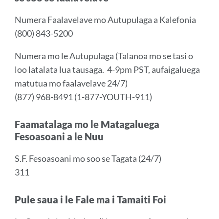
Numera Faalavelave mo Autupulaga a
Kalefonia
(800) 843-5200
Numera mo le Autupulaga (Talanoa mo se tasi o
loo latalata lua tausaga. 4-9pm PST, aufaigaluega
matutua mo faalavelave 24/7)
(877) 968-8491 (1-877-YOUTH-911)
Faamatalaga mo le Matagaluega
Fesoasoani a le Nuu
S.F. Fesoasoani mo soo se Tagata (24/7)
311
Pule saua i le Fale ma i Tamaiti Foi