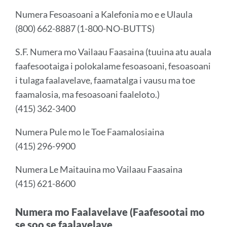
Numera Fesoasoani a
Kalefonia
mo e e Ulaula
(800) 662-8887 (1-800-NO-BUTTS)
S.F. Numera mo Vailaau Faasaina (tuuina atu auala
faafesootaiga i polokalame fesoasoani, fesoasoani
i tulaga faalavelave, faamatalga i vausu ma toe
faamalosia, ma fesoasoani faaleloto.)
(415) 362-3400
Numera Pule mo le Toe Faamalosiaina
(415) 296-9900
Numera Le Maitauina mo Vailaau Faasaina
(415) 621-8600
Numera mo Faalavelave (Faafesootai mo
se soo se faalavelave