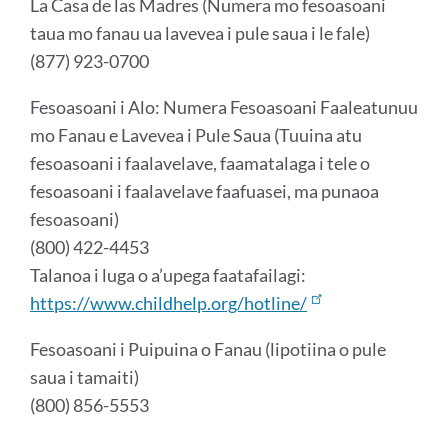
La Casa de las Madres (Numera mo fesoasoani
taua mo fanau ua lavevea i pule saua i le fale)
(877) 923-0700
Fesoasoani i Alo: Numera Fesoasoani Faaleatunuu
mo Fanau e Lavevea i Pule Saua (Tuuina atu
fesoasoani i faalavelave, faamatalaga i tele o
fesoasoani i faalavelave faafuasei, ma punaoa
fesoasoani)
(800) 422-4453
Talanoa i luga o
a’
upega
faa
tafailagi:
https://www.childhelp.org/hotline/
Fesoasoani i Puipuina o Fanau (lipotiina o pule
saua i tamaiti)
(800) 856-5553