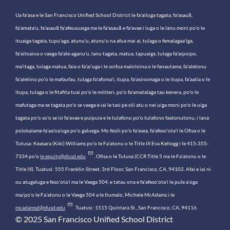
Ua fa'asa e le San Francisco Unified School District le fa'ailoga tagata, fa'asauā,
fa'amata'u, fa'asauā fa'afeusuaiga ma le fa'asauā e fa'avae i luga o le lanu moni po'o le
ituaiga tagata, tupu'aga, atunu'u, atunu'u na afua mai ai, tulaga o femalagaa'iga,
fa'ailoaina o vaega fa'ale-aganu'u, lanu tagata, matua, tapuaiga, tulaga fa'aipoipo,
ma'itaga, tulaga matua, faia o fa'ai'uga i le soifua maloloina o le fanautama, fa'aletonu
fa'aletino po'o le mafaufau, tulaga fa'afoma'i, itupa, fa'asinomaga o le itupa, fa'aalia o le
itupa, tulaga o le fitafita tuai po'o le militeri, po'o fa'amatalaga tau kenera, po'o le
mafutaga ma se tagata po'o se vaega e iai le tasi pe sili atu o nei uiga moni po'o le uiga
tagata po'o so'o se isi fa'avae e puipuia e le tulafono po'o tulafono faatonutonu, i lana
polokalame fa'aa'oa'oga po'o galuega. Mo fesili po'o fa'asea, fa'afeso'ota'i le Ofisa o le
Tutusa: Keasara (Kiki) Williams po'o le Fa'atonu o le Title IX Eva Kellogg i le 415-355-
7334 po'o
le equity@sfusd.edu
. Ofisa o le Tutusa (CCR Title 5 ma le Fa'atonu o le
Title IX). Tuatusi: 555 Franklin Street, 3rd Floor, San Francisco, CA, 94102. Afai e iai ni
ou atugaluga e fesoʻotaʻi ma le Vaega 504, e tatau ona e faʻafesoʻotaʻi le pule aʻoga
ma/poʻo le Faʻatonu o le Vaega 504 a le Itumalo, Michele McAdams i le
mcadamsd@sfusd.edu
. Tuatusi: 1515 Quintara St., San Francisco, CA, 94116.
© 2025 San Francisco Unified School District