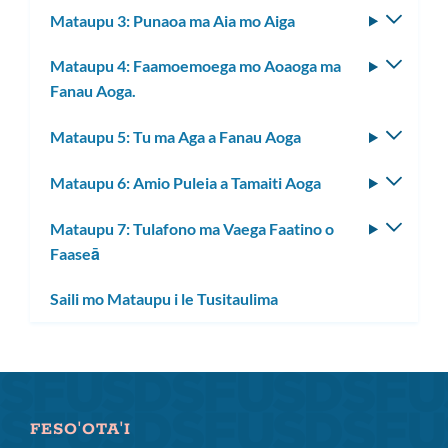
Mataupu 3: Punaoa ma Aia mo Aiga
Fa'aso
laiti
le
Mataupu 4: Faamoemoega mo Aoaoga ma
Fa'aso
lisi
Fanau Aoga.
le
laiti
lisi
Mataupu 5: Tu ma Aga a Fanau Aoga
Fa'aso
laiti
le
Mataupu 6: Amio Puleia a Tamaiti Aoga
Fa'aso
lisi
le
laiti
Mataupu 7: Tulafono ma Vaega Faatino o
Fa'aso
lisi
Faaseā
le
laiti
lisi
Saili mo Mataupu i le Tusitaulima
laiti
FESO'OTA'I