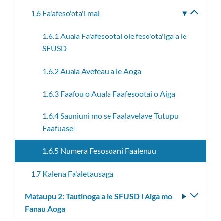
1.6 Fa'afeso'ota'i mai
Fa'aso
le
1.6.1 Auala Fa'afesootai ole feso'ota'iga a le
lisi
SFUSD
laiti
1.6.2 Auala Avefeau a le Aoga
1.6.3 Faafou o Auala Faafesootai o Aiga
1.6.4 Sauniuni mo se Faalavelave Tutupu
Faafuasei
1.6.5 Numera Fesosoani Faalenuu
1.7 Kalena Fa'aletausaga
Mataupu 2: Tautinoga a le SFUSD i Aiga mo
Fa'aso
Fanau Aoga
le
lisi