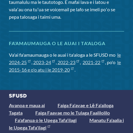
taumalulu ma le tautotogo. E mafai lava e i latou e
valaʻau ona tuʻua se voicemail pe lafo se imeli poʻo se
pepa talosaga i taimi uma.
FA'AMAUMAUGA O LE AUAI I TA'ALOGA
Va'ai fa'amaumauga o le auai i ta'aloga a le SFUSD mo
le
2024-25
,
2023-24
,
2022-23
,
2021-22
, po'o
le
2015-16 e o'o atu i le 2019-20
.
Avanoa e maua ai
Faiga Fa'avae e Lē Fa'ailoga
Tagata
Faiga Faavae mo le Tulaga Faalilolilo
Fa'afanua o le Upega Tafa'ilagi
Manatu Fa'aalia i
le Upega Tafa'ilagi