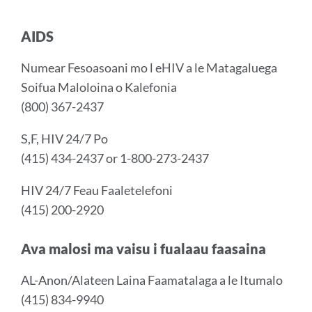
this
secti
AIDS
Numear Fesoasoani mo l eHIV a le Matagaluega
Soifua Maloloina o
Kalefonia
(800) 367-2437
S,F, HIV 24/7 Po
(415) 434-2437 or 1-800-273-2437
HIV 24/7 Feau Faaletelefoni
(415) 200-2920
Ava malosi ma vaisu i fualaau faasaina
AL-Anon/Alateen Laina Faamatalaga a le Itumalo
(415) 834-9940