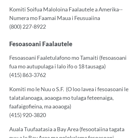
Komiti Soifua Maloloina Faalautele a
Amerika
--
Numera mo Faamai Maua i Feusuaiina
(800) 227-8922
Fesoasoani Faalautele
Fesoasoani Faaletulafono mo Tamaiti (fesoasoani
fua mo autupulaga i lalo ifo o 18 tausaga)
(415) 863-3762
Komiti mo le Nuu o S.F. (O loo lavea i fesoasoani le
talatalanoaga, aoaoga mo tulaga feteenaiga,
faafaigofieina, ma aoaoga)
(415) 920-3820
Auala Tuufaatasia a Bay Area (fesootaiina tagata
nuu a le Bay Area ma polokalame fesoasoani