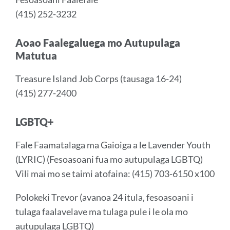
(415) 252-3232
Aoao Faalegaluega mo Autupulaga
Matutua
Treasure Island Job Corps (tausaga 16-24)
(415) 277-2400
LGBTQ+
Fale Faamatalaga ma Gaioiga a le Lavender Youth
(LYRIC) (Fesoasoani fua mo autupulaga LGBTQ)
Vili mai mo se taimi atofaina: (415) 703-6150 x100
Polokeki Trevor (avanoa 24 itula, fesoasoani i
tulaga faalavelave ma tulaga pule i le ola mo
autupulaga LGBTQ)