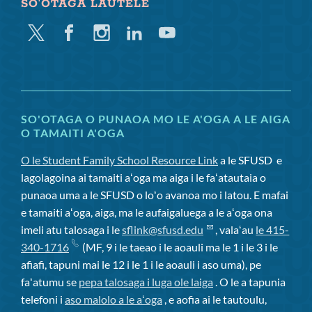
SO'OTAGA LAUTELE
Twitter
Facebook
Instagram
Linkedin
Youtube
SO'OTAGA O PUNAOA MO LE A'OGA A LE AIGA
O TAMAITI A'OGA
O le Student Family School Resource Link
a le SFUSD
e
lagolagoina ai tamaiti aʻoga ma aiga i le faʻatautaia o
punaoa uma a le SFUSD o loʻo avanoa mo i latou. E mafai
e tamaiti aʻoga, aiga, ma le aufaigaluega a le aʻoga ona
imeli atu talosaga i le
sflink@sfusd.edu
, valaʻau
le 415-
340-1716
(MF, 9 i le taeao i le aoauli ma le 1 i le 3 i le
afiafi, tapuni mai le 12 i le 1 i le aoauli i aso uma), pe
faʻatumu se
pepa talosaga i luga ole laiga
. O le a tapunia
telefoni i
aso malolo a le aʻoga
, e aofia ai le tautoulu,