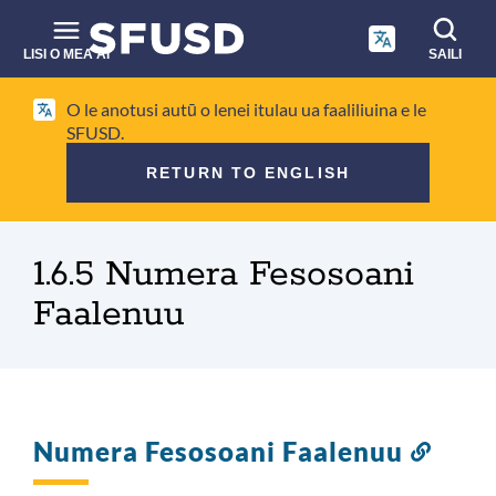
Faase'e
i
le
LISI O MEA'AI
SAILI
anotusi
Su'ega
autū
O le anotusi autū o lenei itulau ua faaliliuina e le
i
SFUSD.
luga
RETURN TO ENGLISH
o
le
Paluga
upega
1.6.5 Numera Fesosoani
falaoa
tafa'ilagi
Faalenuu
Numera Fesosoani Faalenuu
Link
to