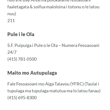
faaletagata & soifua maloloina i totonu o le latou
nuu)
211
Pule i le Ola
S.F. Puipuiga i Pule o le Ola – Numera Fesoasoani
24/7
(415) 781-0500
Maito mo Autupulaga
Fale Fesoasoani mo Aiga Talavou (YFRC) (Taulai i
tupulaga ma tupulaga matutua ma lo latou fanau)
(415) 695-8300