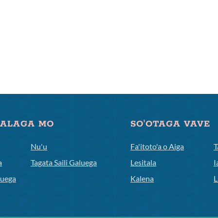
TALAGA MO
SO'OTAGA VAVE
Nu'u
Fa'itoto'a o Aiga
T
a
Tagata Saili Galuega
Lesitala
I
luega
Kalena
L