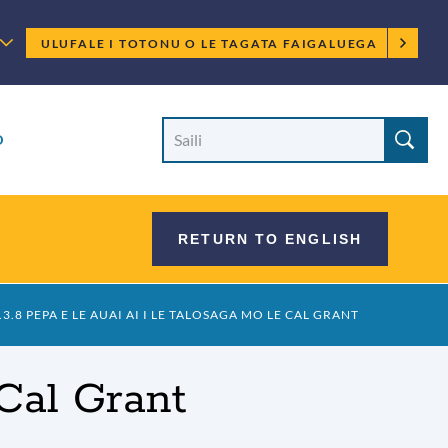
Lisi
ULUFALE I TOTONU O LE TAGATA FAIGALUEGA
o
tagata
Su'ega
Saili
D
le
faigaluega
Upega
i
Tafaʻilagi
luga
RETURN TO ENGLISH
o
le
.3.8 PEPA E LE AUAI AI I LE TALOSAGA MO LE CAL GRANT
upega
tafa'ilagi
 Cal Grant