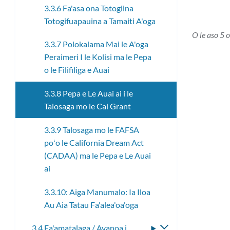
3.3.6 Fa'asa ona Totogiina
Totogifuapauina a Tamaiti A'oga
O le aso 5 o
3.3.7 Polokalama Mai le A'oga
Peraimeri I le Kolisi ma le Pepa
o le Filifiliga e Auai
3.3.8 Pepa e Le Auai ai i le
Talosaga mo le Cal Grant
3.3.9 Talosaga mo le FAFSA
poʻo le California Dream Act
(CADAA) ma le Pepa e Le Auai
ai
3.3.10: Aiga Manumalo: Ia Iloa
Au Aia Tatau Fa'alea'oa'oga
3.4 Fa'amatalaga / Avanoa i
Fa'asolo