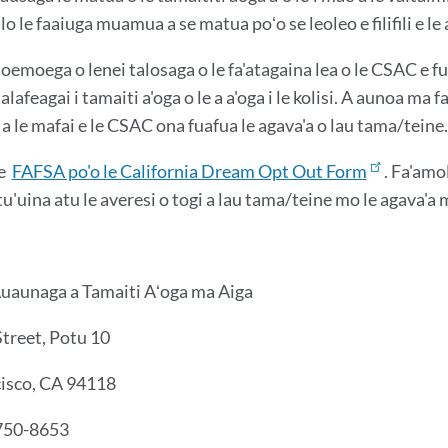
 lo le faaiuga muamua a se matua poʻo se leoleo e filifili e le 
moemoega o lenei talosaga o le fa'atagaina lea o le CSAC e f
alafeagai i tamaiti a'oga o le a a'oga i le kolisi. A aunoa ma 
e a le mafai e le CSAC ona fuafua le agava'a o lau tama/teine.
le
FAFSA po'o le California Dream Opt Out Form
. Fa'amol
u'uina atu le averesi o togi a lau tama/teine ​​mo le agava'
:
uaunaga a Tamaiti Aʻoga ma Aiga
treet, Potu 10
cisco, CA 94118
750-8653