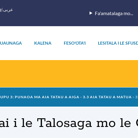
g
عربى
Fa'amatalaga mo...
UAUNAGA
KALENA
FESO'OTA'I
LESITALA I LE SFUS
UPU 3: PUNAOA MA AIA TATAU A AIGA
3.3 AIA TATAU A MATUA
3
ai i le Talosaga mo le