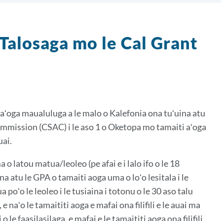
le Talosaga mo le Cal Grant
aʻoga maualuluga a le malo o Kalefonia ona tuʻuina atu
ommission (CSAC) i le aso 1 o Oketopa mo tamaiti aʻoga
uai.
 o latou matua/leoleo (pe afai e i lalo ifo o le 18
na atu le GPA o tamaiti aoga uma o loʻo lesitala i le
a poʻo le leoleo i le tusiaina i totonu o le 30 aso talu
 naʻo le tamaititi aoga e mafai ona filifili e le auai ma
 le faasilasilaga, e mafai e le tamaititi aoga ona filifili