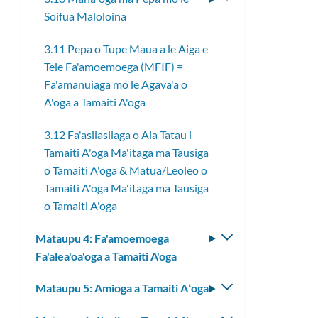
laiti
Soifua Maloloina
le
lisi
3.11 Pepa o Tupe Maua a le Aiga e
laiti
Tele Fa'amoemoega (MFIF) =
Fa'amanuiaga mo le Agava'a o
A'oga a Tamaiti A'oga
3.12 Fa'asilasilaga o Aia Tatau i
Tamaiti A'oga Ma'itaga ma Tausiga
o Tamaiti A'oga & Matua/Leoleo o
Tamaiti A'oga Ma'itaga ma Tausiga
o Tamaiti A'oga
Mataupu 4: Fa'amoemoega
Fa'asolo
Fa'alea'oa'oga a Tamaiti A'oga
le
lisi
Mataupu 5: Amioga a Tamaiti Aʻoga
Fa'asolo
laiti
le