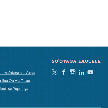
SO'OTAGA LAUTELE
Twitter
Facebook
Instagram
Linkedin
Youtube
aumafataga a le A'oga
a Iloa Ou Aia Tatau
ipoti se Popolega