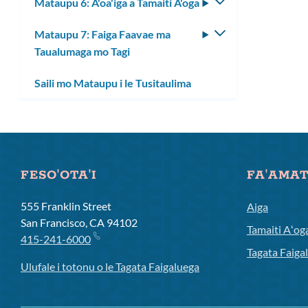
Mataupu 6: A'oa'iga a Tamaiti A'oga
Fa'asolo
lisi
le
laiti
Mataupu 7: Faiga Faavae ma
Fa'asolo
lisi
Taualumaga mo Tagi
le
laiti
lisi
Saili mo Mataupu i le Tusitaulima
laiti
FESO'OTA'I
FA'AMA
555 Franklin Street
Aiga
San Francisco, CA 94102
Tamaiti Aʻog
415-241-6000
Tagata Faiga
Ulufale i totonu o le Tagata Faigaluega