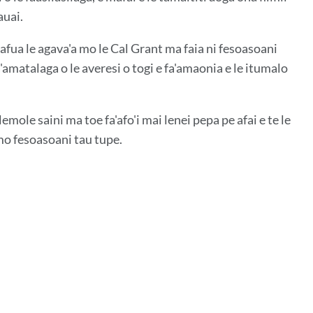
auai.
uafua le agava'a mo le Cal Grant ma faia ni fesoasoani
fa'amatalaga o le averesi o togi e fa'amaonia e le itumalo
emole saini ma toe fa'afo'i mai lenei pepa pe afai e te le
a mo fesoasoani tau tupe.