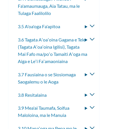
Fa'amaumauga, Aia Tatau, ma le
le
Tulaga Faalilolilo
lisi
laiti
3.5 A'oa'oga Fa'apitoa
Fa'asolo
le
3.6 Tagata Aʻoaʻoina Gagana e Tele
Fa'asolo
lisi
(Tagata Aʻoaʻoina Igilisi), Tagata
le
laiti
Mai Fafo ma/poʻo Tamaiti Aʻoga ma
lisi
Aiga e Leʻi Faʻamaoniaina
laiti
3.7 Fausiaina o se Siosiomaga
Fa'asolo
Saogalemu o le Aoga
le
lisi
3.8 Resitalaina
Fa'asolo
laiti
le
3.9 Mea'ai Taumafa, Soifua
Fa'asolo
lisi
Maloloina, ma le Manuia
le
laiti
lisi
3.10 Manaʻoga ma Pepa mo le
Fa'asolo