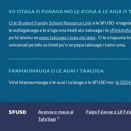
SO'OTAGA O PUNAOA MO LE A'OGA A LE AIGA O 
O le Student Family School Resource Link
a le SFUSD
e lagola
le aufaigaluega a le aʻoga ona imeli atu talosaga i le
sflink@sf
pe faʻatumu se
pepa talosaga i luga ole laiga
. O le a tapunia te
voicemail pe lafo se imeli poʻo se pepa talosaga i taimi uma.
FA'AMAUMAUGA O LE AUAI I TA'ALOGA
Va'ai fa'amaumauga o le auai i ta'aloga a le SFUSD mo
le 2024
Avanoa e maua ai
Faiga Fa'avae e Lē Fa'
Tafa'ilagi