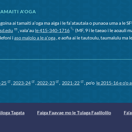
TAMAITI A'OGA
goina ai tamaiti aʻoga ma aiga i le faʻatautaia o punaoa uma a le SF
usd.edu
, valaʻau
le 415-340-1716
(MF, 9 i le taeao i le aoauli ma 
lefoni i
aso malolo a le aʻoga
, e aofia ai le tautoulu, taumalulu ma l
-25
,
2023-24
,
2022-23
,
2021-22
, po'o
le 2015-16 e o'o a
ailoga Tagata
Faiga Faavae mo le Tulaga Faalilolilo
Fa'a