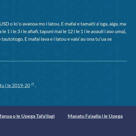
USD o loʻo avanoa mo i latou. E mafai e tamaiti aʻoga, aiga, ma
le 1 i le 3 i le afiafi, tapuni mai le 12 i le 1 i le aoauli i aso uma),
e tautotogo. E mafai lava e i latou e valaʻau ona tuʻua se
tu i le 2019-20
.
fanua o le Upega Tafa'ilagi
Manatu Fa'aalia i le Upega