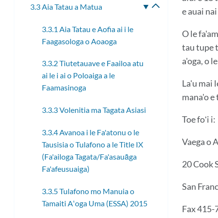
3.3 Aia Tatau a Matua
Fa'asolo
e auai nai
le
3.3.1 Aia Tatau e Aofia ai i le
lisi
O le fa'a
Faagasologa o Aoaoga
laiti
tau tupe t
a'oga, o l
3.3.2 Tiutetauave e Faailoa atu
ai le i ai o Poloaiga a le
La'u mai 
Faamasinoga
mana'o e t
3.3.3 Volenitia ma Tagata Asiasi
Toe foʻi i
3.3.4 Avanoa i le Fa'atonu o le
Vaega o A
Tausisia o Tulafono a le Title IX
(Fa'ailoga Tagata/Fa'asauāga
20 Cook S
Fa'afeusuaiga)
San Fran
3.3.5 Tulafono mo Manuia o
Tamaiti Aʻoga Uma (ESSA) 2015
Fax 415-