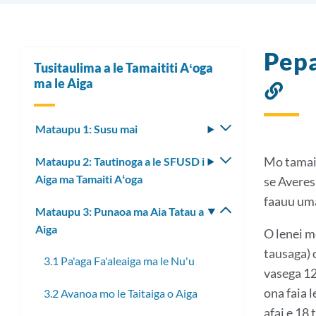
Pepa
Tusitaulima a le Tamaititi Aʻoga
ma le Aiga
So'
i
Mataupu 1: Susu mai
Fa'asolo
len
le
va
Mo tamait
Mataupu 2: Tautinoga a le SFUSD i
Fa'asolo
lisi
Aiga ma Tamaiti Aʻoga
le
se Averes
laiti
lisi
faauu uma,
Mataupu 3: Punaoa ma Aia Tatau a
Fa'asolo
laiti
Aiga
le
O lenei me
lisi
tausaga) o
3.1 Pa'aga Fa'aleaiga ma le Nu'u
laiti
vasega 12 
ona faia l
3.2 Avanoa mo le Taitaiga o Aiga
afai e 18 