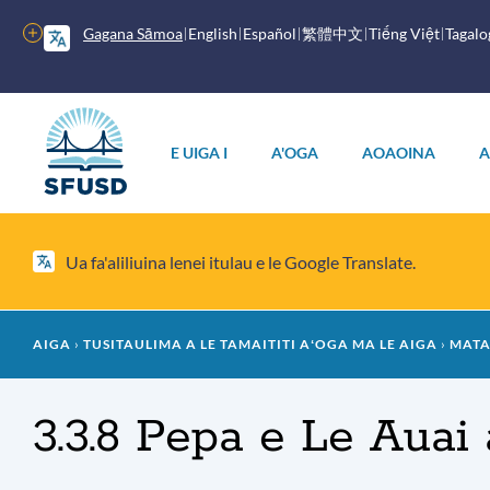
Faase'e
i
Isi
Gagana Sāmoa
English
Español
繁體中文
Tiếng Việt
Tagalo
le
filifiliga
anotusi
autū
Lisi
autū
E UIGA I
A'OGA
AOAOINA
A
Ua fa'aliliuina lenei itulau e le Google Translate.
Paluga
AIGA
TUSITAULIMA A LE TAMAITITI AʻOGA MA LE AIGA
MATA
falaoa
3.3.8 Pepa e Le Auai 