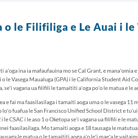
 o le Filifiliga e Le Auai i 
otaga
ei
ega
i aʻoga ina ia mafaufauina mo se Cal Grant, e manaʻomia e 
i o le Vasega Maualuga (GPA) i le California Student Aid C
 seʻi vagana ua filifili le tamaititi aʻoga poʻo le matua e le a
a e fai ma faasilasilaga i tamaiti aoga uma o le vasega 11 ma
 loʻo fuafua le San Francisco Unified School District e tuʻui
i le CSAC i le aso 1 o Oketopa seʻi vagana ua filifili e le matu
enei faasilasilaga. Mo tamaiti aoga e 18 tausaga le matutua, e
tausaga le matua o le tamaititi aoga aʻo leʻi maeʻa le vaitaimi o