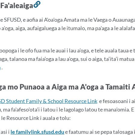
 Fa'aleaiga
So'otaga
i
 le SFUSD, e aofia ai A'oa'oga Amata ma le Vaega o Auaunaga
lenei
a'oga, aiga, aufaigaluega a le itumalo, ma pa'aga a le alalafa
vaega
poopoga i le ofo fua ma le auai i lau a’oga, e tele auala taua e
ga, talanoa ma faia’oga a lau a’oga, sui o aiga, ta’ita’i matua 
a
.
ga mo Punaoa a Aiga ma A'oga a Tamaiti 
D Student Family & School Resource Link
e fesoasoani i a
, ma fa'afeso'ota'i i latou i le lagolago latou te mana'omia. E
le Resource Link i auala e tolu:
asi i
le familylink.sfusd.edu
e faatumu ai se pepa talosaga i