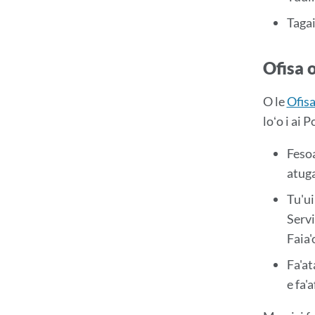
Tagai
Ofisa 
O le
Ofisa
loʻo i ai 
Fesoa
atuga
Tu'ui
Servi
Faia'
Fa'at
e fa'