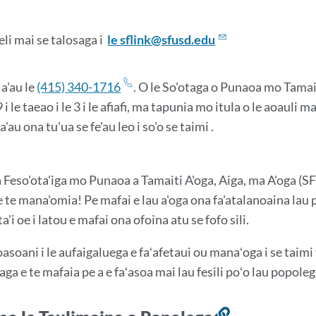
eli mai se talosaga i
le sflink@sfusd.edu
a'au le
(415) 340-1716
.
O le So'otaga o Punaoa mo Tamait
9 i le taeao i le 3 i le afiafi, ma tapunia mo itula o le aoauli mai
a'au ona tu'ua se fe'au leo ​​i so'o se taimi
.
 Feso'ota'iga mo Punaoa a Tamaiti A'oga, Aiga, ma A'oga (SFSRL)
 te mana'omia! Pe mafai e lau a'oga ona fa'atalanoaina lau p
ta'i oe i latou e mafai ona ofoina atu se fofo sili.
oasoani i le aufaigaluega e faʻafetaui ou manaʻoga i se taimi 
ga e te mafaia pe a e faʻasoa mai lau fesili poʻo lau popoleg