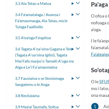
Pa'aga
3.3 Aia Tatau a Matua
Fa'asolo
le
3.4 Fa'amatalaga / Avanoa i
Fa'asolo
lisi
O ofisa o
Fa'amaumauga, Aia Tatau, ma le
le
laiti
nofoaga o 
Tulaga Faalilolilo
lisi
a'oga.
laiti
3.5 A'oa'oga Fa'apitoa
Fa'asolo
I le fa’ao
le
fa’amatala
3.6 Tagata Aʻoaʻoina Gagana e Tele
Fa'asolo
lisi
Fa’aleaig
(Tagata Aʻoaʻoina Igilisi), Tagata
le
laiti
Mai Fafo ma/poʻo Tamaiti Aʻoga ma
lisi
Aiga e Leʻi Faʻamaoniaina
laiti
So'ota
3.7 Fausiaina o se Siosiomaga
Fa'asolo
O le
SFUS
Saogalemu o le Aoga
le
mo i latou
lisi
ona maua 
3.8 Resitalaina
Fa'asolo
laiti
le
Asi
3.9 Mea'ai Taumafa, Soifua
Fa'asolo
lisi