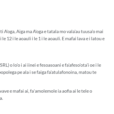
i A'oga, Aiga ma A'oga e tatala mo vala'au tuusa'o mai
 le 12 i le aoauli i le 1 i le aoauli. E mafai lava e i latou e
 o lo'o i ai iinei e fesoasoani e fa'afeso'ota'i oe i le
opolega pe ala i se faiga fa'atulafonoina, matou te
vave e mafai ai, faʻamolemole ia aofia ai le tele o
a.