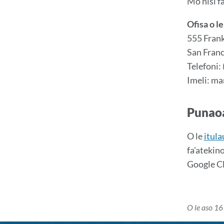
Mo nisi f
Ofisa o 
555 Frank
San Fran
Telefoni:
Imeli: ma
Punaoa
O le
itula
fa'atekino
Google Cl
O le aso 16 