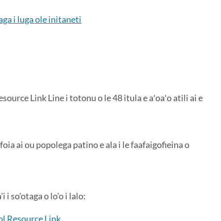
ga i luga ole initaneti
ource Link Line i totonu o le 48 itula e aʻoaʻo atili ai e
foia ai ou popolega patino e ala i le faafaigofieina o
i so'otaga o lo'o i lalo:
ol Resource Link