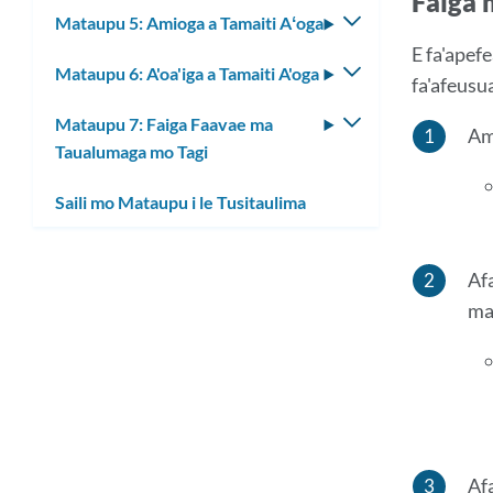
Faiga 
lisi
Mataupu 5: Amioga a Tamaiti Aʻoga
Fa'asolo
laiti
le
E fa'apefe
Mataupu 6: A'oa'iga a Tamaiti A'oga
Fa'asolo
lisi
fa'afeusua
le
laiti
Mataupu 7: Faiga Faavae ma
Fa'asolo
lisi
Ama
Taualumaga mo Tagi
le
laiti
lisi
Saili mo Mataupu i le Tusitaulima
laiti
Afa
ma
Afa