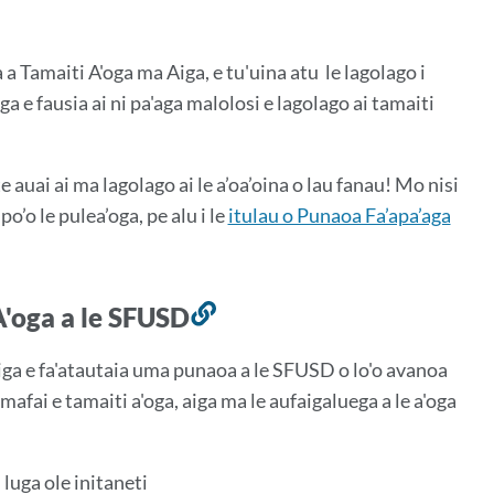
 a Tamaiti A'oga ma Aiga, e tu'uina atu
le lagolago i
ga e fausia ai ni pa'aga malolosi e lagolago ai tamaiti
 te auai ai ma lagolago ai le a’oa’oina o lau fanau! Mo nisi
po’o le pulea’oga, pe alu i le
itulau o Punaoa Fa’apa’aga
A'oga a le SFUSD
So'otaga
i
iga e fa'atautaia uma punaoa a le SFUSD o lo'o avanoa
lenei
 mafai e tamaiti a'oga, aiga ma le aufaigaluega a le a'oga
vaega
 luga ole initaneti