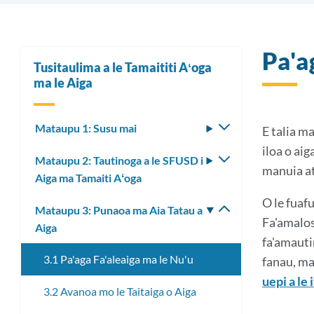
Pa'a
Tusitaulima a le Tamaititi Aʻoga
ma le Aiga
Mataupu 1: Susu mai
Fa'asolo
E talia ma
le
iloa o aig
Mataupu 2: Tautinoga a le SFUSD i
Fa'asolo
lisi
manuia ati
Aiga ma Tamaiti Aʻoga
le
laiti
lisi
O le fuafu
Mataupu 3: Punaoa ma Aia Tatau a
Fa'asolo
laiti
Fa'amalos
Aiga
le
fa'amautin
lisi
3.1 Pa'aga Fa'aleaiga ma le Nu'u
fanau, ma 
laiti
uepi a le 
3.2 Avanoa mo le Taitaiga o Aiga