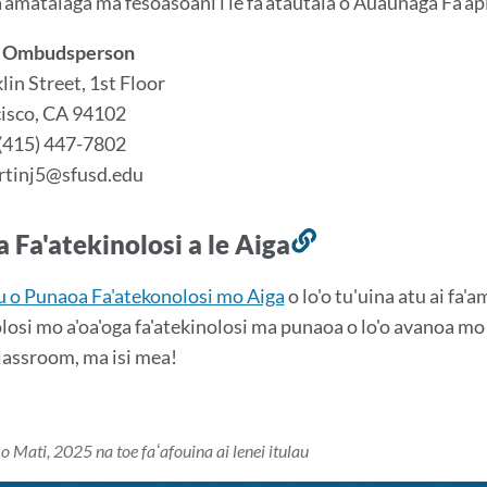
a'amatalaga ma fesoasoani i le fa'atautaia o Auaunaga Fa'ap
le Ombudsperson
lin Street, 1st Floor
cisco, CA 94102
 (415) 447-7802
rtinj5@sfusd.edu
 Fa'atekinolosi a le Aiga
So'otaga
i
u o Punaoa Fa'atekonolosi mo Aiga
o lo'o tu'uina atu ai fa'a
lenei
losi mo a'oa'oga fa'atekinolosi ma punaoa o lo'o avanoa mo f
vaega
assroom, ma isi mea!
o Mati, 2025 na toe faʻafouina ai lenei itulau