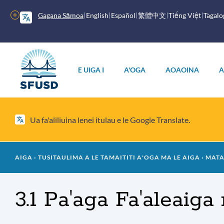
Faase'e
i
Isi
Gagana Sāmoa
English
Español
繁體中文
Tiếng Việt
Tagalo
le
filifiliga
anotusi
autū
Lisi
autū
E UIGA I
A'OGA
AOAOINA
A
Ua fa'aliliuina lenei itulau e le Google Translate.
Paluga
AIGA
TUSITAULIMA A LE TAMAITITI AʻOGA MA LE AIGA
MATA
falaoa
3.1 Pa'aga Fa'aleaiga