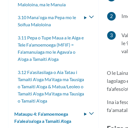
Maloloina, ma le Manuia
le
laiti
lisi
Im
3.10 Manaʻoga ma Pepa mo le
Fa'asolo
laiti
Soifua Maloloina
le
lisi
Val
3.11 Pepa o Tupe Maua a le Aiga e
laiti
le 
Tele Fa'amoemoega (MFIF) =
val
Fa'amanuiaga mo le Agava'a o
A'oga a Tamaiti A'oga
3.12 Fa'asilasilaga o Aia Tatau i
O le Laina
Tamaiti A'oga Ma'itaga ma Tausiga
lagolago e
o Tamaiti A'oga & Matua/Leoleo o
fa'afeso'o
Tamaiti A'oga Ma'itaga ma Tausiga
o Tamaiti A'oga
Ina ia fes
faʻamatala
Mataupu 4: Fa'amoemoega
Fa'asolo
Fa'alea'oa'oga a Tamaiti A'oga
le