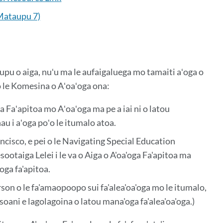
(Mataupu 7)
taga
oupu o aiga, nuʻu ma le aufaigaluega mo tamaiti aʻoga o
i
a o le Komesina o Aʻoaʻoga ona:
ga
a Faʻapitoa mo Aʻoaʻoga ma pe a iai ni o latou
au i aʻoga poʻo le itumalo atoa.
ancisco, e pei o le Navigating Special Education
ootaiga Lelei i le va o Aiga o A'oa'oga Fa'apitoa ma
'oga fa'apitoa.
son o le fa'amaopoopo sui fa'alea'oa'oga mo le itumalo,
soani e lagolagoina o latou mana'oga fa'alea'oa'oga.)