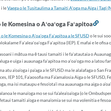
 i le
Vaega o le Tusitaulima a Tamaiti Aʻoga ma Aiga i Tagi 
o le Komesina o Aʻoaʻoga Faʻapitoa
So'o
i
 o le Komesina o Aʻoaʻoga Faʻapitoa a le SFUSD
o le sui so
lene
Polokalame Faʻaleaʻoaʻoga Faʻapitoa (IEP). E mafai e le ofis
vae
soani i mātua ma ē tausi tamaiti i le faʻatautaia o Auaunag
luga e uiga i auaunaga faʻapitoa mo aʻoaʻoga mo a latou fan
na atu a'oa'oga i pa'aga a le SFUSD ma le alalafaga o San Fr
ces, IEP 101, Fa'aosofia ma Fa'amalosia Aiga o le SFUSD, Fes
oga, ma isi mataupu e feso'ota'i ma auaunaga ma aiga o a'oa
alanoa le mana'oga mo se sui fa'alea'oa'oga (o le Ombudsper
afetaui tamaiti a'oga e mana'omia se sui ma volenitia e fesoa