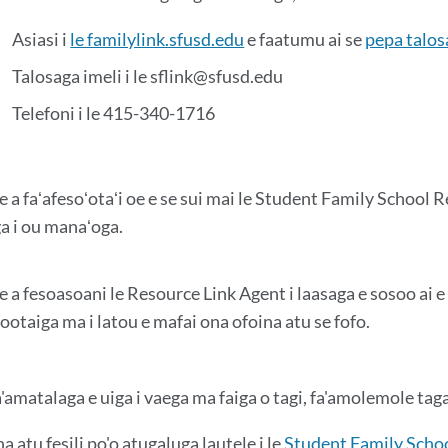
Asiasi i
le familylink.sfusd.edu
e faatumu ai se
pepa talosa
Talosaga imeli i le sflink@sfusd.edu
Telefoni i le 415-340-1716
e a faʻafesoʻotaʻi oe e se sui mai le Student Family School Res
ga i ou manaʻoga.
e a fesoasoani le Resource Link Agent i laasaga e sosoo ai e 
ootaiga ma i latou e mafai ona ofoina atu se fofo.
'amatalaga e uiga i vaega ma faiga o tagi, fa'amolemole taga'i 
a atu fesili po'o atugaluga lautele i le
Student Family Scho