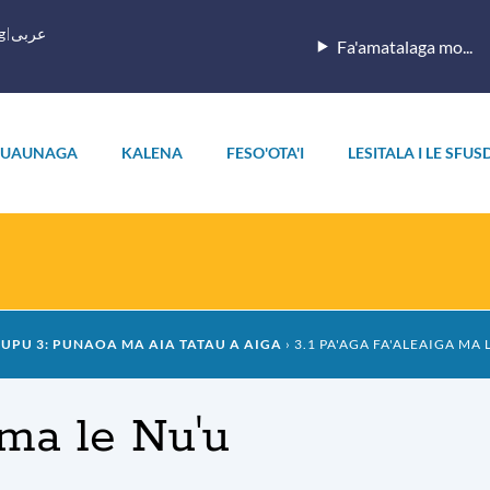
g
عربى
Fa'amatalaga mo...
UAUNAGA
KALENA
FESO'OTA'I
LESITALA I LE SFUS
UPU 3: PUNAOA MA AIA TATAU A AIGA
3.1 PA'AGA FA'ALEAIGA MA 
 ma le Nu'u