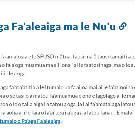
ga Fa'aleaiga ma le Nu'u
S
i
le
v
 fa'amalosia e le SFUSD mātua, tausi ma ē tausi tamaiti a'oga
a o faia'oga muamua ma sili ona i ai le faatosinaga, ma o le a
li i le a'oga.
aga fa'ata'atitia a le Itumalo ua fa'ailoa mai ai le fa'atinoi
ia o se tasi o a matou fa'amuamua e ono e lagolago ai le man
oa o lo'o talia aiga i a tatou a'oga, ia i ai fa'amatalaga lato
ia aofia ai i le faia o fa'ai'uga i a'oga a a latou fanau.
E mafai 
itumalo o Pa'aga Fa'aleaiga
.