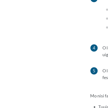
O l
ui
O l
fes
Mo nisi fa
Tuuin