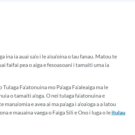
o'otaga
nei
aega
 ina ia auai sa'o i le a'oa'oina o lau fanau. Matou te
uai faifai pea o aiga e fesoasoani i tamaiti uma ia
na o Tulaga Fa'atonuina mo Pa'aga Fa'aleaiga ma le
uia o tamaiti a'oga. O nei tulaga fa'atonuina e
u te mana'omia e avea ai ma pa'aga i a'oa'oga a a latou
ona e mauaina vaega o Faiga Sili e Ono i luga o le
itulau