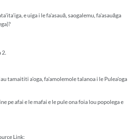
ata'ita'iga, e uiga i le fa'asauā, saogalemu, fa'asauāga
ega)?
 2.
a lau tamaititi a'oga, fa'amolemole talanoa i le Pulea'oga
e ​​pe afai e le mafai e le pule ona foia lou popolega e
source Link: