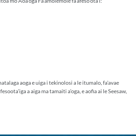
itoa mo A'oa'oga Fa'amolemole fa'afeso'ota'i:
matalaga aoga e uiga i tekinolosi a le itumalo, fa'avae
esoota'iga a aiga ma tamaiti a'oga, e aofia ai le Seesaw,