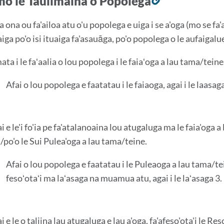
mo le Taulimaina o Popolega
So'otaga
i
a ona ou fa'ailoa atu o'u popolega e uiga i se a'oga (mo se fa'
lenei
iga po'o isi ituaiga fa'asauāga, po'o popolega o le aufaigalu
vaega
ta i le faʻaalia o lou popolega i le faiaʻoga a lau tama/teine
Afai o lou popolega e faatatau i le faiaoga, agai i le laasaga
i e le'i fo'ia pe fa'atalanoaina lou atugaluga ma le faia'oga 
/po'o le Sui Pulea'oga a lau tama/teine.
Afai o lou popolega e faatatau i le Puleaoga a lau tama/tein
fesoʻotaʻi ma laʻasaga na muamua atu, agai i le laʻasaga 3.
i e le o taliina lau atugaluga e lau a'oga, fa'afeso'ota'i le Re