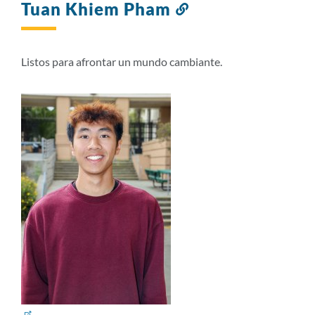
Tuan Khiem Pham
Enlace
a
esta
sección
Listos para afrontar un mundo cambiante.