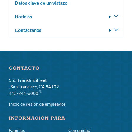
Datos clave de un vistazo
Noticias
Altern
subm
Contáctanos
Altern
subm
CONTACTO
555 Franklin Street
, San Francisco, CA 94102
415-241-6000
Inicio de sesión de empleados
INFORMACIÓN PARA
Familias
Comunidad