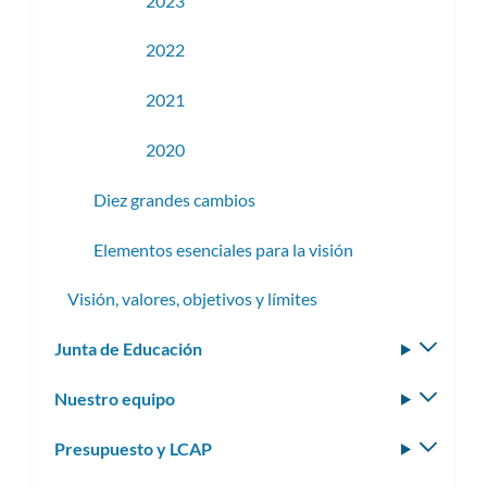
2023
2022
2021
2020
Diez grandes cambios
Elementos esenciales para la visión
Visión, valores, objetivos y límites
Junta de Educación
Altern
subm
Nuestro equipo
Altern
subm
Presupuesto y LCAP
Altern
subm