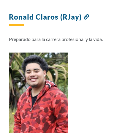
Ronald Claros (RJay)
Enlace
a
esta
sección
Preparado para la carrera profesional y la vida.