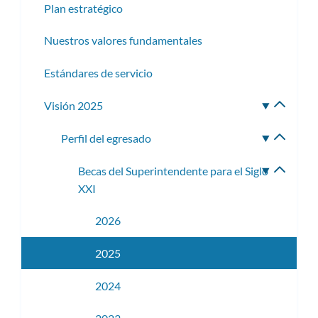
Plan estratégico
Nuestros valores fundamentales
Estándares de servicio
Visión 2025
Altern
subme
Perfil del egresado
Altern
subme
Becas del Superintendente para el Siglo
Altern
XXI
subme
2026
2025
2024