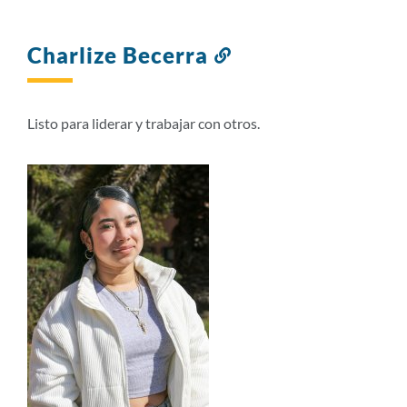
Charlize Becerra
Enlace
a
esta
sección
Listo para liderar y trabajar con otros.