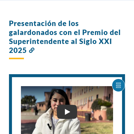
Presentación de los
galardonados con el Premio del
Superintendente al Siglo XXI
2025
Enlace
a
esta
sección
MOST
ELEM
DEL
CARR
COM
JOO: GANADORA DE LA BECA DE SUPERINTENDENT
CHARLIZE BECERRA - GA
LISTA