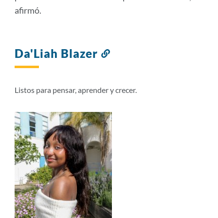
afirmó.
Da'Liah Blazer
Enlace
a
esta
sección
Listos para pensar, aprender y crecer.