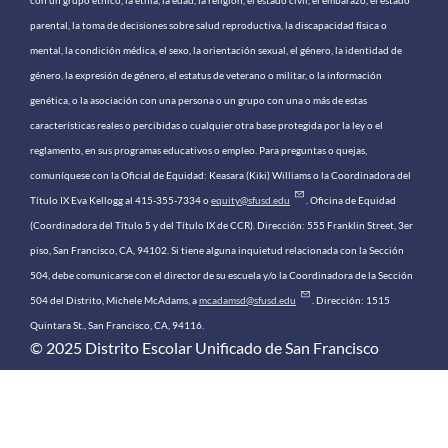
parental, la toma de decisiones sobre salud reproductiva, la discapacidad física o
mental, la condición médica, el sexo, la orientación sexual, el género, la identidad de
género, la expresión de género, el estatus de veterano o militar, o la información
genética, o la asociación con una persona o un grupo con una o más de estas
características reales o percibidas o cualquier otra base protegida por la ley o el
reglamento, en sus programas educativos o empleo. Para preguntas o quejas,
comuníquese con la Oficial de Equidad: Keasara (Kiki) Williams o la Coordinadora del
Título IX Eva Kellogg al 415-355-7334 o
equity@sfusd.edu
. Oficina de Equidad
(Coordinadora del Título 5 y del Título IX de CCR). Dirección: 555 Franklin Street, 3er
piso, San Francisco, CA, 94102. Si tiene alguna inquietud relacionada con la Sección
504, debe comunicarse con el director de su escuela y/o la Coordinadora de la Sección
504 del Distrito, Michele McAdams, a
mcadamsd@sfusd.edu
. Dirección: 1515
Quintara St., San Francisco, CA, 94116.
© 2025 Distrito Escolar Unificado de San Francisco