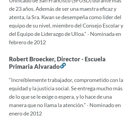
Unificado de San Francisco (SFUSD) durante más
de 23 años. Además de ser una maestra eficaz y
atenta, la Sra. Kwan se desempeña como líder del
equipo de su nivel, miembro del Consejo Escolar y
del Equipo de Liderazgo de Ulloa.” - Nominada en
febrero de 2012
Robert Broecker, Director - Escuela
Primaria Alvarado
Enlace
a
“Increíblemente trabajador, comprometido con la
esta
equidad y la justicia social. Se entrega mucho más
sección
de lo que se le exige o espera, y lo hace de una
manera que no llama la atención.” - Nominado en
enero de 2012