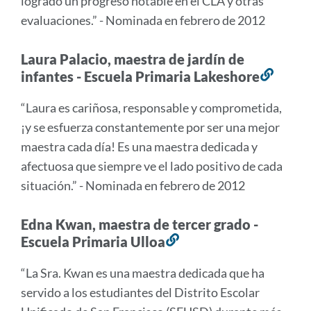
logrado un progreso notable en el CLA y otras
evaluaciones.” - Nominada en febrero de 2012
Laura Palacio, maestra de jardín de
infantes - Escuela Primaria Lakeshore
Enlac
a
“Laura es cariñosa, responsable y comprometida,
esta
¡y se esfuerza constantemente por ser una mejor
secci
maestra cada día! Es una maestra dedicada y
afectuosa que siempre ve el lado positivo de cada
situación.” - Nominada en febrero de 2012
Edna Kwan, maestra de tercer grado -
Escuela Primaria Ulloa
Enlace
a
“La Sra. Kwan es una maestra dedicada que ha
esta
servido a los estudiantes del Distrito Escolar
sección