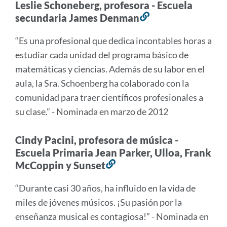
Leslie Schoneberg, profesora - Escuela
secundaria James Denman
Enlace
a
“Es una profesional que dedica incontables horas a
esta
estudiar cada unidad del programa básico de
sección
matemáticas y ciencias. Además de su labor en el
aula, la Sra. Schoenberg ha colaborado con la
comunidad para traer científicos profesionales a
su clase.” - Nominada en marzo de 2012
Cindy Pacini, profesora de música -
Escuela Primaria Jean Parker, Ulloa, Frank
McCoppin y Sunset
Enlace
a
“Durante casi 30 años, ha influido en la vida de
esta
miles de jóvenes músicos. ¡Su pasión por la
sección
enseñanza musical es contagiosa!” - Nominada en