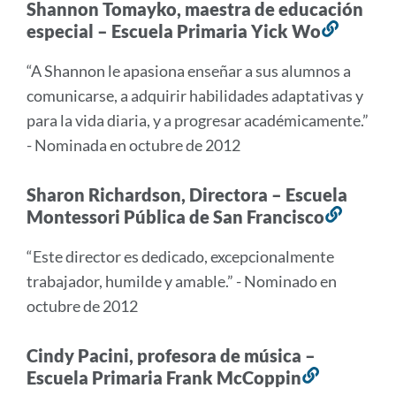
Shannon Tomayko, maestra de educación
especial – Escuela Primaria Yick Wo
Enlace
a
“A Shannon le apasiona enseñar a sus alumnos a
esta
comunicarse, a adquirir habilidades adaptativas y
secció
para la vida diaria, y a progresar académicamente.”
- Nominada en octubre de 2012
Sharon Richardson, Directora – Escuela
Montessori Pública de San Francisco
Enlace
a
“Este director es dedicado, excepcionalmente
esta
trabajador, humilde y amable.” - Nominado en
secció
octubre de 2012
Cindy Pacini, profesora de música –
Escuela Primaria Frank McCoppin
Enlace