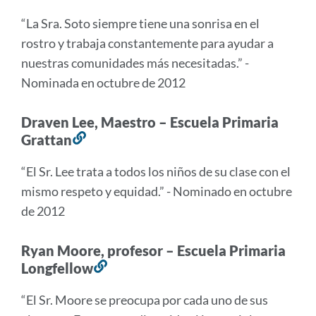
a
“La Sra. Soto siempre tiene una sonrisa en el
esta
rostro y trabaja constantemente para ayudar a
sección
nuestras comunidades más necesitadas.” -
Nominada en octubre de 2012
Draven Lee, Maestro – Escuela Primaria
Grattan
Enlace
a
“El Sr. Lee trata a todos los niños de su clase con el
esta
mismo respeto y equidad.” - Nominado en octubre
sección
de 2012
Ryan Moore, profesor – Escuela Primaria
Longfellow
Enlace
a
“El Sr. Moore se preocupa por cada uno de sus
esta