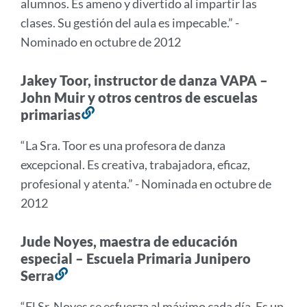
alumnos. Es ameno y divertido al impartir las
sección
clases. Su gestión del aula es impecable.” -
Nominado en octubre de 2012
Jakey Toor, instructor de danza VAPA –
John Muir y otros centros de escuelas
primarias
Enlace
a
“La Sra. Toor es una profesora de danza
esta
excepcional. Es creativa, trabajadora, eficaz,
sección
profesional y atenta.” - Nominada en octubre de
2012
Jude Noyes, maestra de educación
especial – Escuela Primaria Junipero
Serra
Enlace
a
“El Sr. Noyes se esfuerza al máximo cada día. Es un