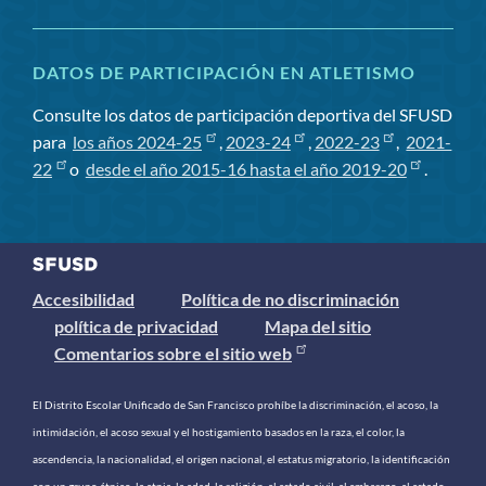
DATOS DE PARTICIPACIÓN EN ATLETISMO
Consulte los datos de participación deportiva del SFUSD
para
los años 2024-25
,
2023-24
,
2022-23
,
2021-
22
o
desde el año 2015-16 hasta el año 2019-20
.
Accesibilidad
Política de no discriminación
política de privacidad
Mapa del sitio
Comentarios sobre el sitio web
El Distrito Escolar Unificado de San Francisco prohíbe la discriminación, el acoso, la
intimidación, el acoso sexual y el hostigamiento basados ​​en la raza, el color, la
ascendencia, la nacionalidad, el origen nacional, el estatus migratorio, la identificación
con un grupo étnico, la etnia, la edad, la religión, el estado civil, el embarazo, el estado