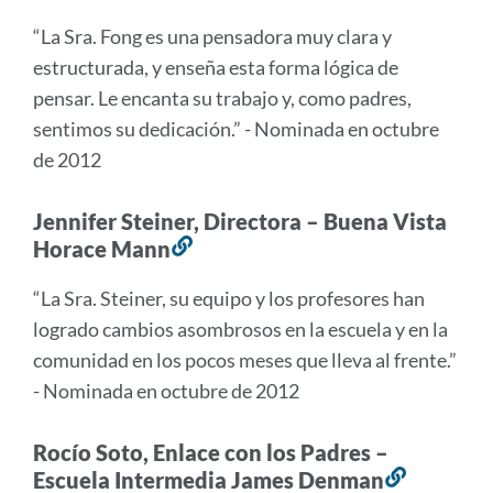
a
“La Sra. Fong es una pensadora muy clara y
esta
estructurada, y enseña esta forma lógica de
sección
pensar. Le encanta su trabajo y, como padres,
sentimos su dedicación.” - Nominada en octubre
de 2012
Jennifer Steiner, Directora – Buena Vista
Horace Mann
Enlace
a
“La Sra. Steiner, su equipo y los profesores han
esta
logrado cambios asombrosos en la escuela y en la
sección
comunidad en los pocos meses que lleva al frente.”
- Nominada en octubre de 2012
Rocío Soto, Enlace con los Padres –
Escuela Intermedia James Denman
Enlace