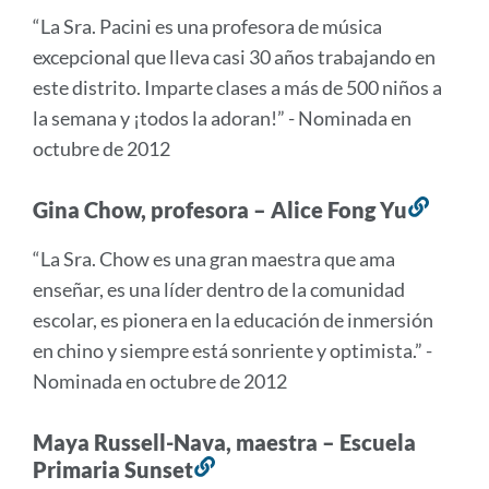
a
“La Sra. Pacini es una profesora de música
esta
excepcional que lleva casi 30 años trabajando en
sección
este distrito. Imparte clases a más de 500 niños a
la semana y ¡todos la adoran!” - Nominada en
octubre de 2012
Gina Chow, profesora – Alice Fong Yu
Enlac
a
“La Sra. Chow es una gran maestra que ama
esta
enseñar, es una líder dentro de la comunidad
secci
escolar, es pionera en la educación de inmersión
en chino y siempre está sonriente y optimista.” -
Nominada en octubre de 2012
Maya Russell-Nava, maestra – Escuela
Primaria Sunset
Enlace