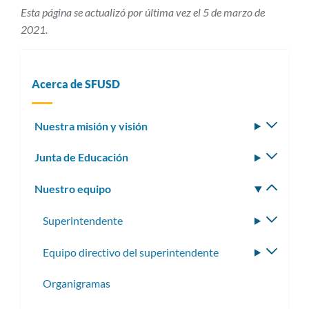
Esta página se actualizó por última vez el 5 de marzo de
2021.
Acerca de SFUSD
Nuestra misión y visión
Altern
subm
Junta de Educación
Altern
subm
Nuestro equipo
Altern
subm
Superintendente
Altern
subme
Equipo directivo del superintendente
Altern
subme
Organigramas