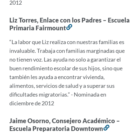
2012
Liz Torres, Enlace con los Padres – Escuela
Primaria Fairmount
Enlace
a
“La labor que Liz realiza con nuestras familias es
esta
invaluable. Trabaja con familias marginadas que
sección
no tienen voz. Las ayuda no solo a garantizar el
buen rendimiento escolar de sus hijos, sino que
también les ayuda a encontrar vivienda,
alimentos, servicios de salud y a superar sus
dificultades migratorias.” - Nominada en
diciembre de 2012
Jaime Osorno, Consejero Académico –
Escuela Preparatoria Downtown
Enlace
a