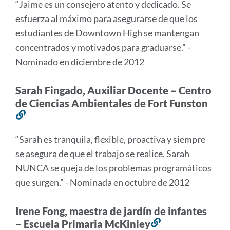
“Jaime es un consejero atento y dedicado. Se
esta
esfuerza al máximo para asegurarse de que los
sección
estudiantes de Downtown High se mantengan
concentrados y motivados para graduarse.” -
Nominado en diciembre de 2012
Sarah Fingado, Auxiliar Docente – Centro
de Ciencias Ambientales de Fort Funston
Enlace
a
“Sarah es tranquila, flexible, proactiva y siempre
esta
se asegura de que el trabajo se realice. Sarah
sección
NUNCA se queja de los problemas programáticos
que surgen.” - Nominada en octubre de 2012
Irene Fong, maestra de jardín de infantes
– Escuela Primaria McKinley
Enlace