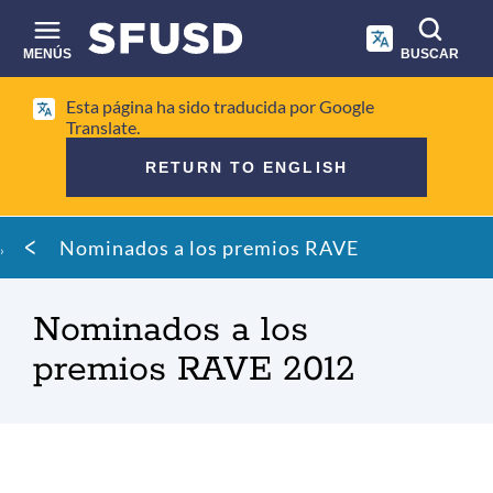
Saltar
al
contenido
MENÚS
BUSCAR
principal
Búsqueda
Esta página ha sido traducida por Google
en
Translate.
el
RETURN TO ENGLISH
sitio
Migaja
Nominados a los premios RAVE
de
pan
Nominados a los
premios RAVE 2012