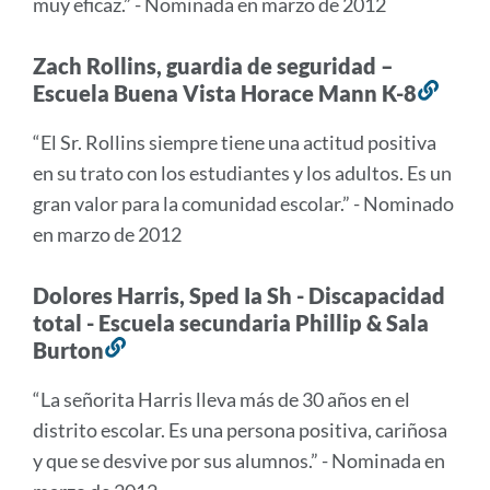
muy eficaz.” - Nominada en marzo de 2012
Zach Rollins, guardia de seguridad –
Escuela Buena Vista Horace Mann K-8
Enla
a
“El Sr. Rollins siempre tiene una actitud positiva
esta
en su trato con los estudiantes y los adultos. Es un
secc
gran valor para la comunidad escolar.” - Nominado
en marzo de 2012
Dolores Harris, Sped Ia Sh - Discapacidad
total - Escuela secundaria Phillip & Sala
Burton
Enlace
a
“La señorita Harris lleva más de 30 años en el
esta
distrito escolar. Es una persona positiva, cariñosa
sección
y que se desvive por sus alumnos.” - Nominada en