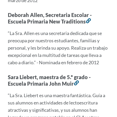
marzo de 2012
Deborah Allen, Secretaria Escolar -
Escuela Primaria New Traditions
Enlace
a
“La Sra. Allen es una secretaria dedicada que se
esta
preocupa por nuestros estudiantes, familias y
sección
personal, y les brinda su apoyo. Realiza un trabajo
excepcional en la multitud de tareas que lleva a
cabo a diario.” - Nominada en febrero de 2012
Sara Liebert, maestra de 5.º grado -
Escuela Primaria John Muir
Enlace
a
“La Sra. Liebert es una maestra fantástica. Guía a
esta
sus alumnos en actividades de lectoescritura
sección
atractivas y significativas, y sus alumnos han