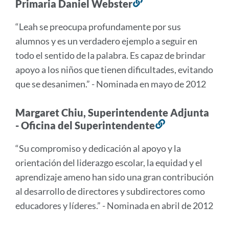
Primaria Daniel Webster
Enlace
a
“Leah se preocupa profundamente por sus
esta
alumnos y es un verdadero ejemplo a seguir en
sección
todo el sentido de la palabra. Es capaz de brindar
apoyo a los niños que tienen dificultades, evitando
que se desanimen.” - Nominada en mayo de 2012
Margaret Chiu, Superintendente Adjunta
- Oficina del Superintendente
Enlace
a
“Su compromiso y dedicación al apoyo y la
esta
orientación del liderazgo escolar, la equidad y el
sección
aprendizaje ameno han sido una gran contribución
al desarrollo de directores y subdirectores como
educadores y líderes.” - Nominada en abril de 2012