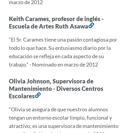
marzo de 2012
Keith Carames, profesor de inglés -
Escuela de Artes Ruth Asawa
Enlace
a
“El Sr. Carames tiene una pasión contagiosa por
esta
todo lo que hace. Su entusiasmo diario por la
sección
educación se refleja en cada aspecto de su
trabajo.” - Nominado en marzo de 2012
Olivia Johnson, Supervisora ​​de
Mantenimiento - Diversos Centros
Escolares
Enlace
a
“Olivia se asegura de que nuestros alumnos
esta
tengan un entorno escolar limpio, funcional y
sección
atractivo; es una supervisora ​​de mantenimiento