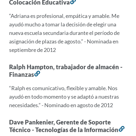
Colocación Educativa
Enlace
a
“Adriana es profesional, empática y amable. Me
esta
ayudó mucho a tomar la decisión de elegir una
sección
nueva escuela secundaria durante el período de
asignación de plazas de agosto.” - Nominada en
septiembre de 2012
Ralph Hampton, trabajador de almacén -
Finanzas
Enlace
a
“Ralph es comunicativo, flexible y amable. Nos
esta
ayudó en todo momento y se adaptó a nuestras
sección
necesidades.” - Nominado en agosto de 2012
Dave Pankenier, Gerente de Soporte
Técnico - Tecnologías de la Información
Enl