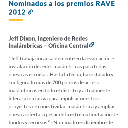
Nominados a los premios RAVE
2012
Enlace
a
esta
sección
Jeff Dixon, Ingeniero de Redes
Inalámbricas – Oficina Central
Enlace
a
“Jeff trabaja incansablemente en la evaluación e
esta
instalación de redes inalámbricas para todas
sección
nuestras escuelas. Hasta la fecha, ha instalado y
configurado más de 700 puntos de acceso
inalámbricos en todo el distrito y actualmente
lidera la iniciativa para impulsar nuestros
proyectos de conectividad inalámbrica y ampliar
nuestra oferta, a pesar de la extrema limitación de
fondos y recursos.” - Nominado en diciembre de