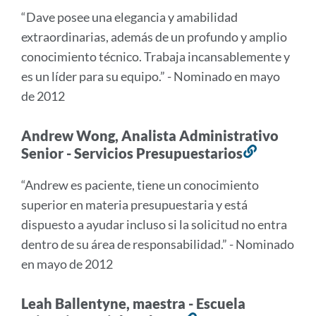
a
“Dave posee una elegancia y amabilidad
est
extraordinarias, además de un profundo y amplio
sec
conocimiento técnico. Trabaja incansablemente y
es un líder para su equipo.” - Nominado en mayo
de 2012
Andrew Wong, Analista Administrativo
Senior - Servicios Presupuestarios
Enlace
a
“Andrew es paciente, tiene un conocimiento
esta
superior en materia presupuestaria y está
sección
dispuesto a ayudar incluso si la solicitud no entra
dentro de su área de responsabilidad.” - Nominado
en mayo de 2012
Leah Ballentyne, maestra - Escuela