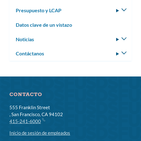
Presupuesto y LCAP
Altern
subm
Datos clave de un vistazo
Noticias
Altern
subm
Contáctanos
Altern
subm
CONTACTO
555 Franklin Street
, San Francisco, CA 94102
415-241-6000
Inicio de sesión de empleados