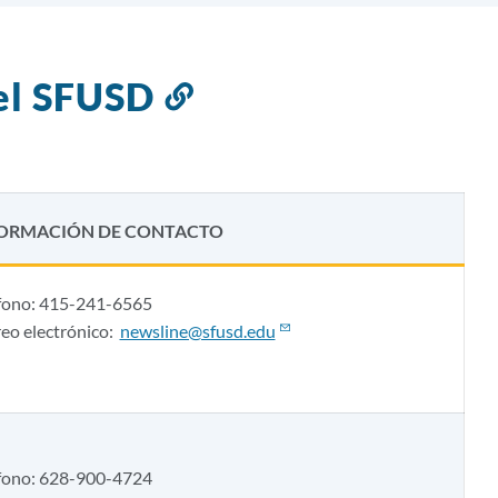
del SFUSD
Enlace
a
esta
sección
ORMACIÓN DE CONTACTO
fono: 415-241-6565
eo electrónico:
newsline@sfusd.edu
fono: 628-900-4724