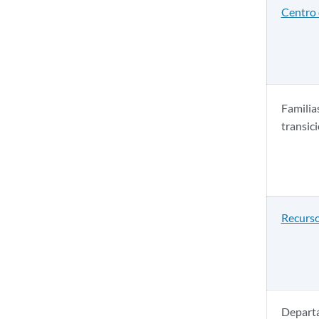
Centro 
Familia
transic
Recurs
Depart