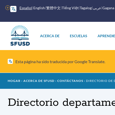
Saltar
al
Más
Español
English
繁體中文
Tiếng Việt
Tagalog
عربى
Gagana
contenido
opciones
principal
Menú
principal
ACERCA DE
ESCUELAS
APRENDI
Esta página ha sido traducida por Google Translate.
Migaja
HOGAR
ACERCA DE SFUSD
CONTÁCTANOS
DIRECTORIO DE
de
Directorio departam
pan