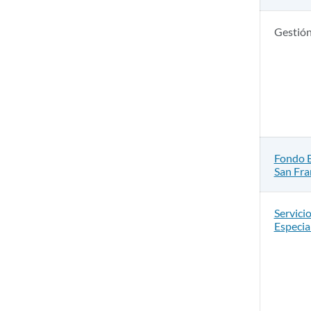
Gestión
Fondo E
San Fra
Servici
Especia