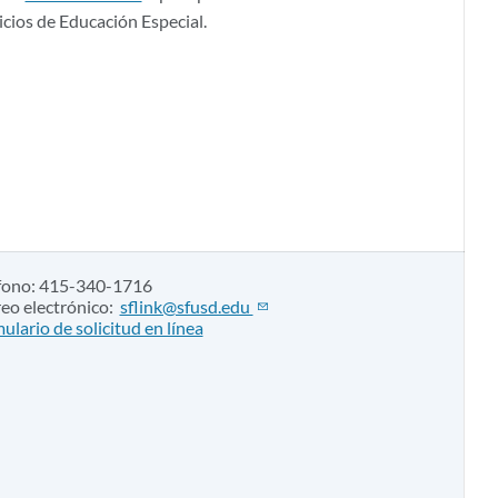
icios de Educación Especial.
fono: 415-340-1716
eo electrónico:
sflink@sfusd.edu
ulario de solicitud en línea