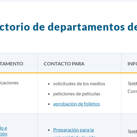
ctorio de departamentos 
RTAMENTO
CONTACTO PARA
INF
caciones
solicitudes de los medios
Telé
Corr
peticiones de películas
aprobación de folletos
lo e
Preparación para la
Telé
ción