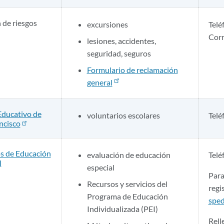
 de riesgos
excursiones
Telé
Corr
lesiones, accidentes,
seguridad, seguros
Formulario de reclamación
general
ducativo de
voluntarios escolares
Telé
ncisco
os de Educación
evaluación de educación
Telé
l
especial
Para
Recursos y servicios del
regi
Programa de Educación
sped
Individualizada (PEI)
Rell