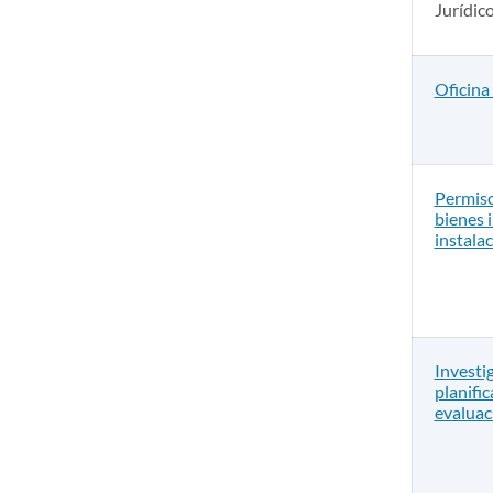
Jurídic
Oficina
Permiso
bienes 
instala
Investi
planific
evaluac