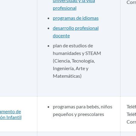
universidad y la vida
Corr
profesional
programas de idiomas
desarrollo profesional
docente
plan de estudios de
humanidades y STEAM
(Ciencia, Tecnología,
Ingeniería, Arte y
Matemáticas)
programas para bebés, niños
Telé
amento de
pequeños y preescolares
Telé
ón Infantil
Corr