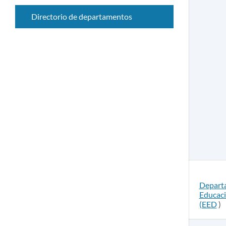
submenú
Directorio de departamentos
Depart
Educaci
(EED
)