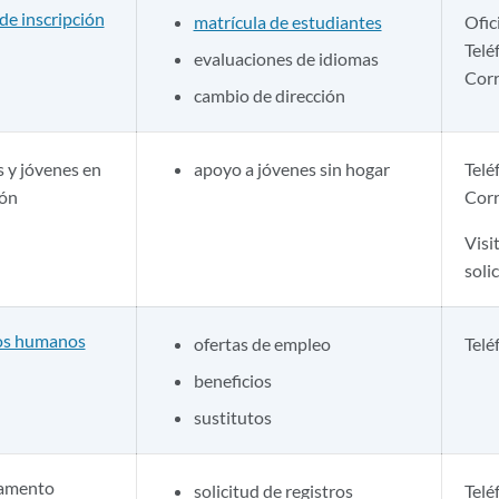
de inscripción
matrícula de estudiantes
Ofic
Telé
evaluaciones de idiomas
Corr
cambio de dirección
s y jóvenes en
apoyo a jóvenes sin hogar
Telé
ión
Corr
Visi
solic
os humanos
ofertas de empleo
Telé
beneficios
sustitutos
amento
solicitud de registros
Telé