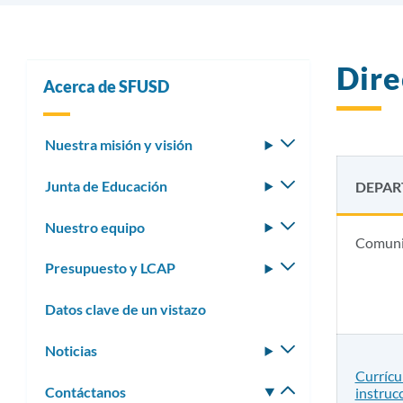
Dire
Acerca de SFUSD
Nuestra misión y visión
Alternar
submenú
Junta de Educación
Alternar
DEPA
submenú
Nuestro equipo
Alternar
Comuni
submenú
Presupuesto y LCAP
Alternar
submenú
Datos clave de un vistazo
Noticias
Alternar
submenú
Currícu
Contáctanos
Alternar
instruc