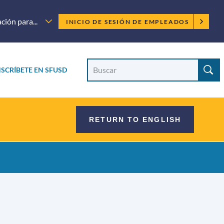
Menú
ción para...
INICIO DE SESIÓN DE EMPLEADOS
para
empleados
Búsqueda
Buscar
NSCRÍBETE EN SFUSD
en
el
en
sitio
el
RETURN TO ENGLISH
sitio