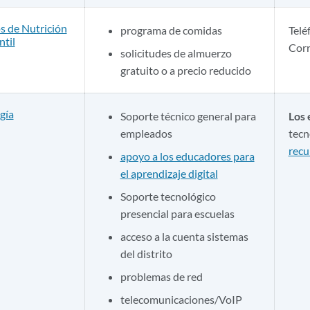
os de Nutrición
programa de comidas
Telé
ntil
Corr
solicitudes de almuerzo
gratuito o a precio reducido
gía
Soporte técnico general para
Los 
empleados
tecn
recu
apoyo a los educadores para
el aprendizaje digital
Soporte tecnológico
presencial para escuelas
acceso a la cuenta sistemas
del distrito
problemas de red
telecomunicaciones/VoIP