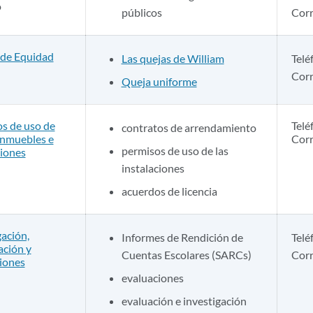
o
públicos
Corr
 de Equidad
Las quejas de William
Telé
Corr
Queja uniforme
s de uso de
Telé
contratos de arrendamiento
inmuebles e
Corr
permisos de uso de las
ciones
instalaciones
acuerdos de licencia
gación,
Informes de Rendición de
Telé
ación y
Cuentas Escolares (SARCs)
Corr
iones
evaluaciones
evaluación e investigación