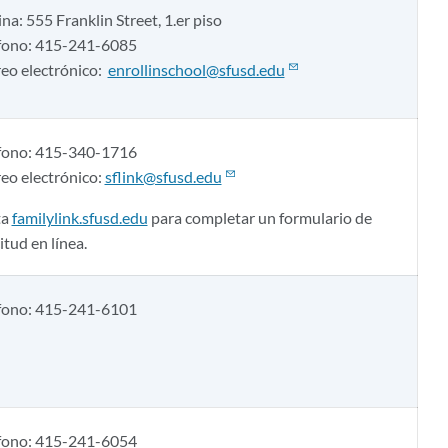
ina: 555 Franklin Street, 1.er piso
fono: 415-241-6085
eo electrónico:
enrollinschool@sfusd.edu
fono: 415-340-1716
eo electrónico:
sflink@sfusd.edu
ta
familylink.sfusd.edu
para completar un formulario de
itud en línea.
fono: 415-241-6101
fono: 415-241-6054