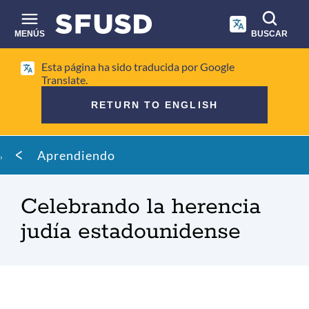
Saltar
al
contenido
MENÚS
BUSCAR
principal
Búsqueda
Esta página ha sido traducida por Google
en
Translate.
el
RETURN TO ENGLISH
sitio
Migaja
Aprendiendo
de
pan
Celebrando la herencia
judía estadounidense