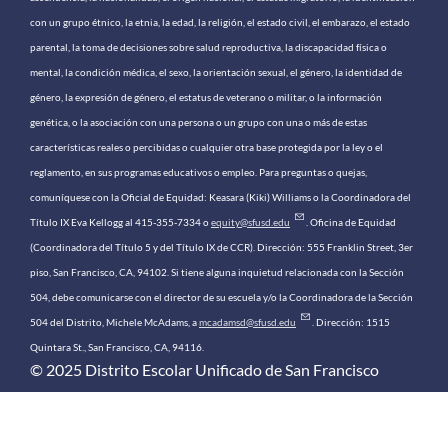
con un grupo étnico, la etnia, la edad, la religión, el estado civil, el embarazo, el estado
parental, la toma de decisiones sobre salud reproductiva, la discapacidad física o
mental, la condición médica, el sexo, la orientación sexual, el género, la identidad de
género, la expresión de género, el estatus de veterano o militar, o la información
genética, o la asociación con una persona o un grupo con una o más de estas
características reales o percibidas o cualquier otra base protegida por la ley o el
reglamento, en sus programas educativos o empleo. Para preguntas o quejas,
comuníquese con la Oficial de Equidad: Keasara (Kiki) Williams o la Coordinadora del
Título IX Eva Kellogg al 415-355-7334 o
equity@sfusd.edu
. Oficina de Equidad
(Coordinadora del Título 5 y del Título IX de CCR). Dirección: 555 Franklin Street, 3er
piso, San Francisco, CA, 94102. Si tiene alguna inquietud relacionada con la Sección
504, debe comunicarse con el director de su escuela y/o la Coordinadora de la Sección
504 del Distrito, Michele McAdams, a
mcadamsd@sfusd.edu
. Dirección: 1515
Quintara St., San Francisco, CA, 94116.
© 2025 Distrito Escolar Unificado de San Francisco