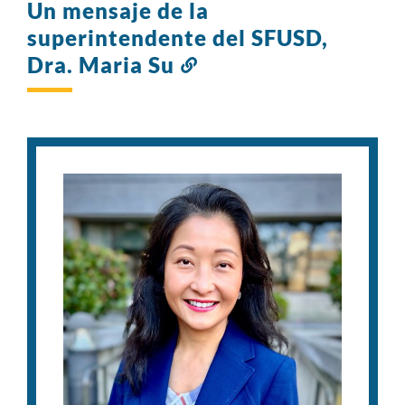
Un mensaje de la
superintendente del SFUSD,
Dra. Maria Su
Enlace
a
esta
sección