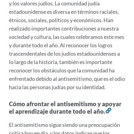
y los valores judíos. La comunidad judía
estadounidense es diversa en términos raciales,
étnicos, sociales, políticos y económicos. Han
realizado importantes contribuciones a nuestra
sociedad y cultura, las cuales celebramos este mes
y durante todo el año. Al reconocer los logros
trascendentales de los judíos estadounidenses a
lo largo de la historia, también es importante
reconocer los obstáculos que la comunidad ha
enfrentado debido al antisemitismo, que es el odio
hacia las personas judías por su identidad.
Cómo afrontar el antisemitismo y apoyar
el aprendizaje durante todo el año.
Enlace
a
El antisemitismo sigue siendo una preocupación
esta
crítica hoy en día, y los datos indican que los
sección