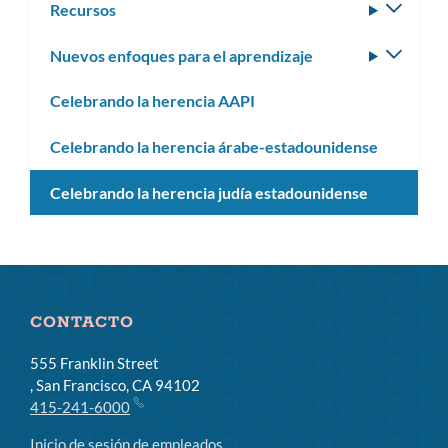
Recursos
Altern
subm
Nuevos enfoques para el aprendizaje
Altern
subm
Celebrando la herencia AAPI
Celebrando la herencia árabe-estadounidense
Celebrando la herencia judía estadounidense
CONTACTO
555 Franklin Street
, San Francisco, CA 94102
415-241-6000
Inicio de sesión de empleados