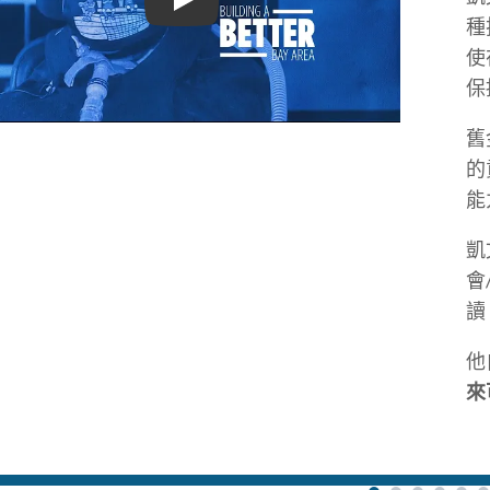
2021年教育總監21世紀獎得主：KAYVAN 
種
使
保
舊
的
能
凱
會
讀
他
來