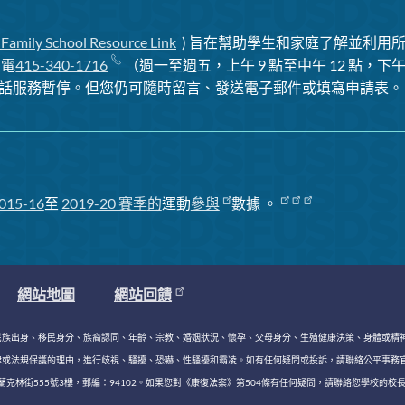
 Family School Resource Link
) 旨在幫助學生和家庭了解並利用所
致電
415-340-1716
（週一至週五，上午 9 點至中午 12 點，下午 
話服務暫停
。但您仍可隨時留言、發送電子郵件或填寫申請表。
015-16
至
2019-20 賽季
的
運動
參與
數據
。
網站地圖
網站回饋
民族出身、移民身分、族裔認同、年齡、宗教、婚姻狀況、懷孕、父母身分、生殖健康決策、身體或精
，進行歧視、騷擾、恐嚇、性騷擾和霸凌。如有任何疑問或投訴，請聯絡公平事務官 Keasara (Kiki) Wi
林街555號3樓，郵編：94102。如果您對《康復法案》第504條有任何疑問，請聯絡您學校的校長和/或學