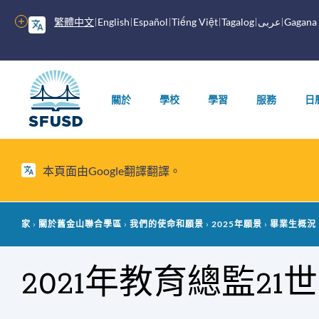
跳
繁體中文
English
Español
Tiếng Việt
Tagalog
عربى
Gagana
更
至
多
內
選
容
主
項
選
關於
學校
學習
服務
日
單
本頁面由Google翻譯翻譯。
麵
家
關於舊金山聯合學區
我們的使命和願景
2025年願景
畢業生概況
包
2021年教育總監2
屑