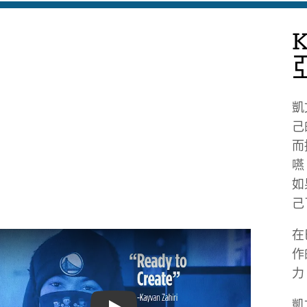
凱
己
而
嚥
如
己
在
作
力
凱