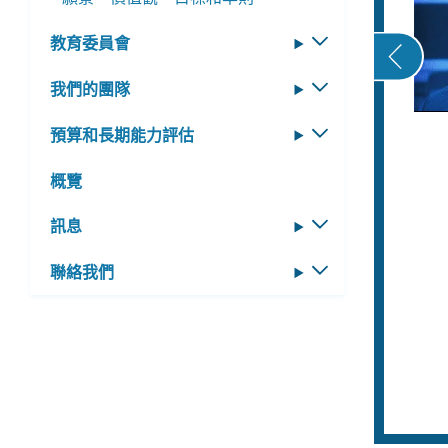
意見，完成了基督教青年會（YMCA）的烹
，並在教會做義工。卡萊布每月舉辦兩次為
教育委員會
切
歸者提供食物（包括準備好的餐點和盥洗用
換
我們的團隊
切
並且在看到許多老年人獨自購物後，開始幫
子
換
購買食品雜貨。
選
預算和長期能力評估
切
子
單
換
人學生聯盟、非裔美國男性成就計劃
選
概覽
子
單
A) 和「創世紀行動」的成員，曾參與少年後
選
團 (Junior ROTC)、舊金山傑出青年計
訊息
切
單
 Achievers)、百分百大學預科計劃，並參加
換
聯絡我們
切
ID 課程。他最令人印象深刻的特質是他的領
子
換
選
和始終如一的積極態度。他的活力能夠感染
子
單
人和環境。
選
單