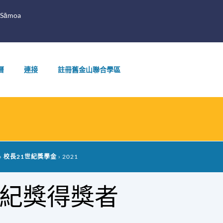
 Sāmoa
曆
連接
註冊舊金山聯合學區
校長21世紀獎學金
2021
1世紀獎得獎者