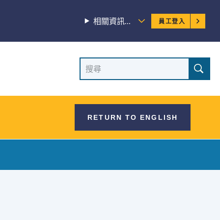
員
相關資訊…
員工登入
工
選
網
搜
單
尋
站
網
站
搜
RETURN TO ENGLISH
尋