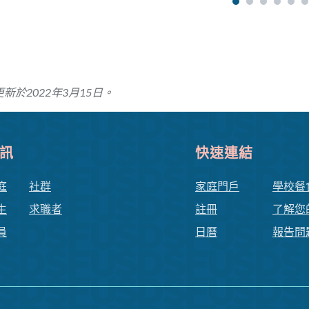
新於2022年3月15日。
訊
快速連結
庭
社群
家庭門戶
學校餐
生
求職者
註冊
了解您
員
日曆
報告問