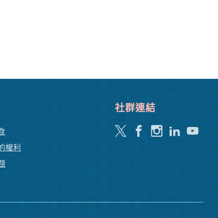
社群連結
嘰
Facebook
Instagram
領
Youtube
食
嘰
英
的權利
喳
題
喳