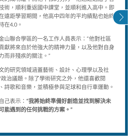
ZAHIRI - READY TO CREATE
技術，順利重返國中課堂，並順利進入高中。即
在遠距學習期間，他高中四年的平均績點也始終
持在4.0。
金山聯合學區的一名工作人員表示：“他對社區
貢獻將來自於他強大的精神力量，以及他對自身
力而非殘疾的關注。”
文的研究領域涵蓋藝術、設計、心理學以及社
/政治議題。除了學術研究之外，他還喜歡閱
、詩歌和音樂，並積極參與足球和自行車運動。
自己表示：
“我將始終準備好創造並找到解決未
可能遇到的任何挑戰的方案。”