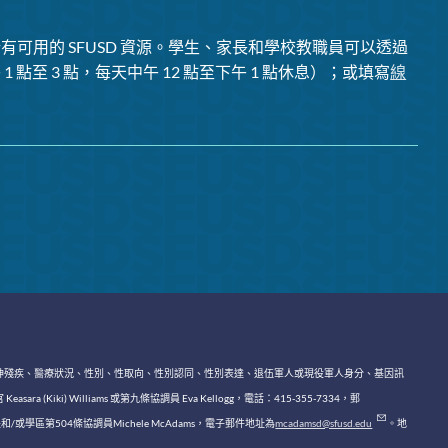
有可用的 SFUSD 資源。學生、家長和學校教職員可以透過
1 點至 3 點，每天中午 12 點至下午 1 點休息）；或填寫
線
神殘疾、醫療狀況、性別、性取向、性別認同、性別表達、退伍軍人或現役軍人身分、基因訊
lliams 或第九條協調員 Eva Kellogg，電話：415-355-7334，郵
區第504條協調員Michele McAdams，電子郵件地址為
mcadamsd@sfusd.edu
。地