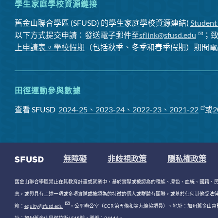
學生家庭學校資源鏈接
舊金山聯合學區 (SFUSD) 的學生家庭學校資源連結(
Student
以下方式提交申請：發送電子郵件至
sflink@sfusd.edu
；
上申請表。
學校假期
（包括秋季、冬季和春季假期）期間電
田徑運動參與數據
查看 SFUSD
2024-25、2023-24、2022-23、2021-22
或
2
無障礙
非歧視政策
隱私權政策
舊金山聯合學區禁止在其教育計畫或就業中，基於實際或被認為的種族、膚色、血統、國籍、
息，或與具有上述一項或多項實際或被認為的特徵的個人或群體有關聯，或基於任何其他受法律或法規保護的理由
箱：
equity@sfusd.edu
。公平辦公室（CCR 第五條和第九條協調員）。地址：加州舊金山富蘭克