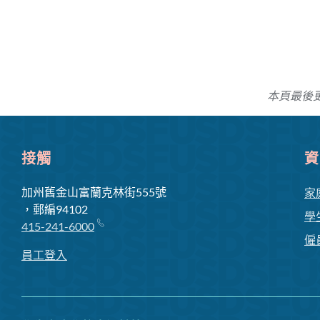
本頁最後更
接觸
資
加州舊金山富蘭克林街555號
家
，郵編94102
學
415-241-6000
僱
員工登入