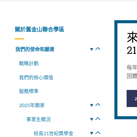
關於舊金山聯合學區
來
我們的使命和願景
切
換
戰略計劃
子
每年
選
因
我們的核心價值
單
服務標準
2025年願景
切
換
畢業生概況
切
子
換
選
校長21世紀獎學金
切
子
單