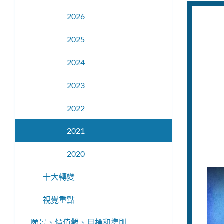
換
選
2026
子
單
萊布·帕克，米申高
選
2025
單
2024
時，卡萊布決定制定自己的大學升學路線
2023
由單親母親撫養長大，住在灣景-獵人角社
為一名運動員、家庭的經濟支柱、照顧者和
2022
他在高中時期經歷了不少掙扎，直到他下定
2021
學業放在首位。他參加了舊金山州立大學的
劃”（Step to College program）和周六
2020
課程，並充分利用了所有可用的資源。
十大轉變
魯莽計畫」（Project Wreckless，一項
助黑人學生學習機械知識並從零開始組裝汽
視覺重點
畫），向國家公園和娛樂部門提供改善社區
帕克－準備做到最好
願景、價​​值觀、目標和準則