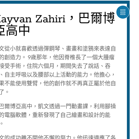
Kayvan Zahiri，巴爾博
將
輪
播
亞高中
圖
項
目
文從小就喜歡透過彈鋼琴、畫畫和塗鴉來表達自
以
清
的創造力。 9歲那年，他因脊椎長了一個大腫瘤
單
接受手術，住院六個月，期間失去了說話、吞
形
式
、自主呼吸以及腰部以上活動的能力。他擔心，
顯
示
果不能使用雙臂，他的創作就不再真正屬於他自
了。
巴爾博亞高中，凱文透過一門動畫課，利用腳操
的電腦軟體，重新發現了自己繪畫和設計的能
。
文的成功離不開他不懈的努力。他迅速適應了各