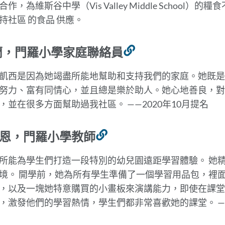
作，為維斯谷中學（Vis Valley Middle School
持
社區
的食品
供應
。
蘭，門羅小學家庭聯絡員
連
結
凱西是因為她竭盡所能地幫助和支持我們的家庭。她既是
到
努力、富有同情心，並且總是樂於助人。她心地善良，對
此
，並在很多方面幫助過我社區。
——2020年10月提名
部
分
恩，門羅小學教師
連
結
所能為學生們打造一段特別的幼兒園遠距學習體驗。
她
到
境。
開學前，她為所有學生準備了一個學習用品包，裡
此
，以及一塊她特意購買的小畫板來演講能力，即使在課堂中
部
，激發他們的學習熱情，學生們都非常喜歡她的課堂。 —
分