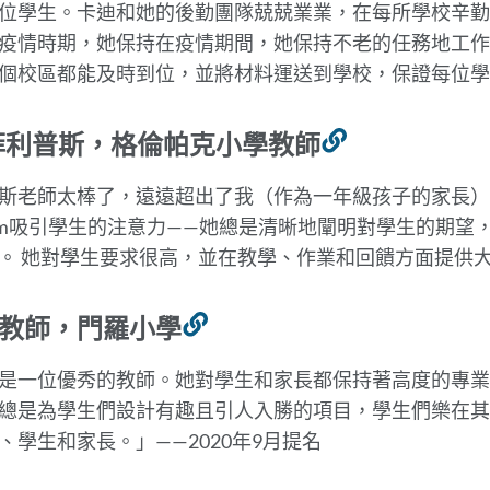
位學生。卡迪和她的後勤團隊兢兢業業，在每所學校辛勤
此
疫情時期，她保持在疫情期間，她保持不老的任務地工作
部
個校區都能及時到位，並將材料運送到學校，保證每位
分
菲利普斯，格倫帕克小學教師
連
結
斯老師太棒了，遠遠超出了我（作為一年級孩子的家長）
到
om吸引學生的注意力——她總是清晰地闡明對學生的期望
此
。 她對學生要求很高，並在教學、作業和回饋方面提供
部
分
教師，門羅小學
連
結
是一位優秀的教師。她對學生和家長都保持著高度的專業
到
總是為學生們設計有趣且引人入勝的項目，學生們樂在其
此
、學生和家長。
」——2020年9月提名
部