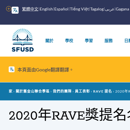
跳
繁體中文
English
Español
Tiếng Việt
Tagalog
عربى
Gagana
更
至
多
內
選
容
主
項
選
關於
學校
學習
服務
日
單
本頁面由Google翻譯翻譯。
麵
家
關於舊金山聯合學區
我們的團隊
員工表彰
RAVE 提名
2020年
包
2020年RAVE獎提
屑