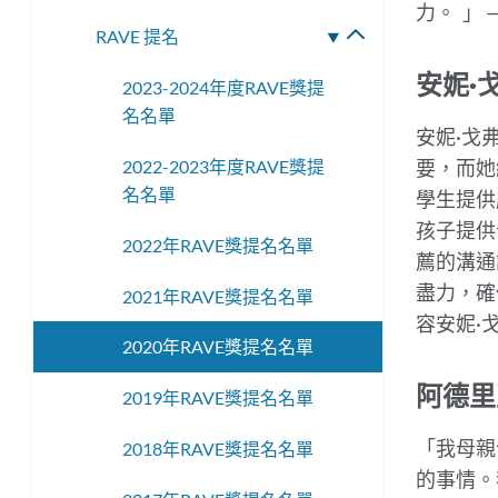
力
。
」
—
換
RAVE 提名
切
子
換
選
安妮·
2023-2024年度RAVE獎提
子
單
名名單
選
安妮·戈
單
2022-2023年度RAVE獎提
要，而她
名名單
學生提供
孩子提供
2022年RAVE獎提名名單
薦的溝通
盡力，確
2021年RAVE獎提名名單
容安妮·
2020年RAVE獎提名名單
阿德里
2019年RAVE獎提名名單
「
我母親
2018年RAVE獎提名名單
的事情。