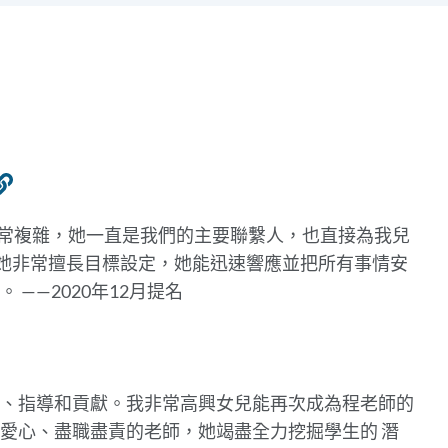
連
結
非常複雜，她一直是我們的主要聯繫人，也直接為我兒
到
她非常擅長目標設定，她能迅速響應並把所有事情安
此
。
——2020年12月提名
部
分
、指導和貢獻。我非常高興女兒能再次成為程老師的
滿愛心、盡職盡責的老師，她竭盡全力挖掘學生的
潛