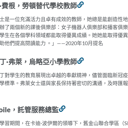
·費根，勞頓替代學校教師
連
結
士是一位充滿活力且卓有成效的教師，她總是能創造性地
到
辦了兩個新的課後俱樂部：女子機器人俱樂部和播客俱樂
此
學生在各個學科領域都能取得優異成績。她她能取得優異
部
助他們提高閱讀能力
。
」——2020年10月提名
分
丁·弗萊，烏略亞小學教師
連
結
丁對學生的教育展現出卓越的奉獻精神，儘管面臨新冠疫
到
學標準。弗萊女士還與家長保持著密切的溝通，及時匯
此
部
分
 Poile，託管服務總監
連
結
學習期間，在卡迪·波伊爾的領導下，舊金山聯合學區（S
到