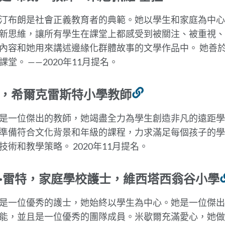
結
汀布朗是社會正義教育者的典範。她以學生和家庭為中心
到
新思維，讓所有學生在課堂上都感受到被關注、被重視、
此
內容和她用來講述邊緣化群體故事的文學作品中。 她善
部
課堂
。
——2020年11月提名。
分
，希爾克雷斯特小學教師
連
結
是一位傑出的教師，她竭盡全力為學生創造非凡的遠距學
到
準備符合文化背景和年級的課程，力求滿足每個孩子的學
此
技術和教學策略。
2020年11月提名。
部
分
·雷特，家庭學校護士，維西塔西翁谷小學
是一位優秀的護士，她始終以學生為中心。她是一位傑出
能，並且是一位優秀的團隊成員。米歇爾充滿愛心，她