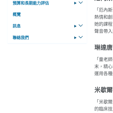
預算和長期能力評估
切
單
換
「
厄內斯
概覽
子
熱情和創
選
她的課程
訊息
切
單
聲音帶入
換
聯絡我們
切
子
換
選
琳達唐
子
單
選
「童老師
單
末，精心
運用各種
米歇爾
「
米歇爾
的臨床技