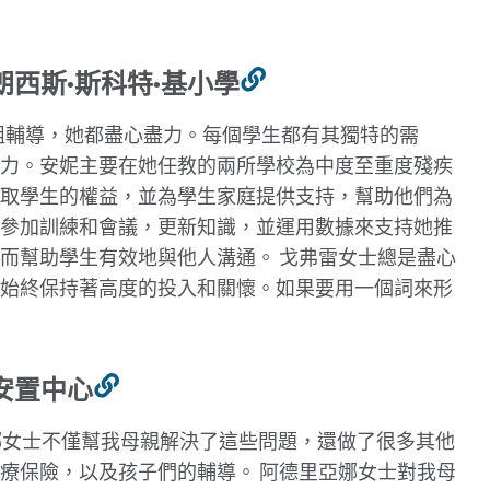
西斯·斯科特·基小學
連
結
組輔導，她都盡心盡力。每個學生都有其獨特的需
到
力。安妮主要在她任教的兩所學校為中度至重度殘疾
此
取學生的權益，並為學生家庭提供支持，幫助他們為
部
參加訓練和會議，更新知識，並運用數據來支持她推
分
從而幫助學生有效地與他人溝通。
戈弗雷女士總是盡心
始終保持著高度的投入和關懷。如果要用一個詞來形
安置中心
連
結
娜女士不僅幫我母親解決了這些問題，還做了很多其他
到
醫療保險，以及孩子們的輔導。
阿德里亞娜女士對我母
此