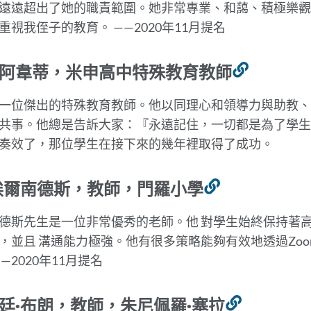
遠遠超出了她的職責範圍。她非常專業、和藹、積極樂觀
重視我侄子的教育
。
——2020年11月提名
阿韋蒂，米申高中特殊教育教師
連
結
一位傑出的特殊教育教師。他以同理心和領導力與助教、
到
共事。他總是告訴大家：『永遠記住，一切都是為了學生
此
奏效了，那位學生在接下來的幾年裡取得了成功
。
部
分
埃爾南德斯，教師，門羅小學
連
結
德斯先生是一位非常優秀的老師。他
對學生始終保持著
到
，並且
溝通能力極強。他有很多策略能夠有效地透過Zo
此
—2020年11月提名
部
分
廷·布朗，教師，朱尼佩羅·塞拉
連