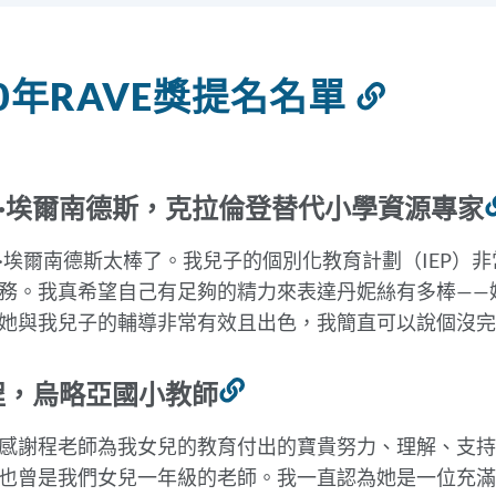
20年RAVE獎提名名單
連
結
到
此
·埃爾南德斯，克拉倫登替代小學資源專家
部
·埃爾南德斯太棒了。我兒子的個別化教育計劃（IEP）
分
務。我真希望自己有足夠的精力來表達丹妮絲有多棒——
她與我兒子的輔導非常有效且出色，我簡直可以說個沒完
程，烏略亞國小教師
連
結
感謝程老師為我女兒的教育付出的寶貴努力、理解、支持
到
也曾是我們女兒一年級的老師。我一直認為她是一位充
此