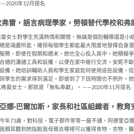
—2020年12月提名
部
分
戈弗雷，語言病理學家，勞頓替代學校和弗朗
弗雷女士
對學生充滿熱情和關懷，無論是個別輔導還是小
總是竭盡所能，確保每個學生都能最大限度地發揮自身潛
服務，即使在假期和週末，她也全心投入其中。她積極爭
合適的溝通工具和設備，以便在家中進行交流。安妮不斷
設備。她培訓輔助人員和學生家庭如何使用這些設備，
保學生的需求得到滿足，即使到了下班時間也不例外。她
戈弗雷女士，那就是「無私奉獻
」。 ——2020年11月提名
亞娜·巴爾加斯，家長和社區組織者，教育
今年73歲，對科技、電子郵件等等一竅不通。阿德里亞
我親耳聽到她指點我母親去哪裡可以獲得食物、衣物、