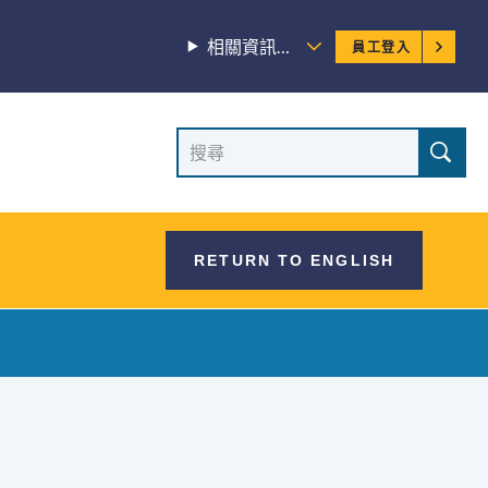
員
相關資訊…
員工登入
工
選
網
搜
單
尋
站
網
站
搜
RETURN TO ENGLISH
尋