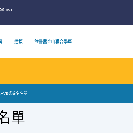
 Sāmoa
曆
連接
註冊舊金山聯合學區
RAVE獎提名名單
名名單