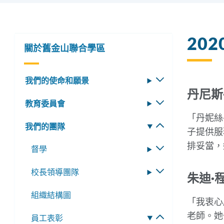
20
關於舊金山聯合學區
我們的使命和願景
切
丹尼斯
換
教育委員會
切
子
換
「丹妮絲
選
我們的團隊
切
子
單
子提供服
換
選
排妥當，
督學
切
子
單
換
選
校長領導團隊
切
子
朱迪·
單
換
選
組織結構圖
子
單
「我衷心
選
老師。她
員工表彰
切
單