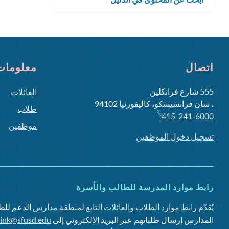
الفرعية
اتصال
معلومات 
555 شارع فرانكلين
العائلات
، سان فرانسيسكو، كاليفورنيا 94102
طلاب
415-241-6000
موظفين
تسجيل دخول الموظفين
رابط موارد المدرسة للطالب والأسرة
يُقدّم رابط موارد الطلاب والعائلات التابع لمنطقة مدارس
الدعم للطل
المدارس إرسال طلباتهم عبر البريد الإلكتروني إلى
link@sfusd.edu