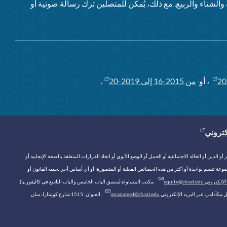
الشتاء والربيع. مع ذلك، يُمكن للمتصلين ترك رسالة صوتية أو
20
، أو
من 2015-16 إلى 2019-20
.
كتروني
ن أو الحالة الاجتماعية أو الحمل أو الوضع الأبوي أو اتخاذ القرارات المتعلقة بالصحة الإنجابية أو
 مجموعة تتسم بواحدة أو أكثر من هذه الخصائص الفعلية أو المتصورة، أو أي أساس آخر يحميه القانون أو
وني equity@sfusd.edu
. مكتب المساواة (منسق الباب الخامس والباب التاسع في كاليفورنيا).
mcadamsd@sfusd.edu
. العنوان: 1515 شارع كوينتارا، سان