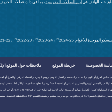
ُغلق خط الهاتف في
أيام العطلات المدرسية
، بما في ذلك عطلات الخريف و
يسكو الموحدة للأعوام
2024-25
،
2023-24
،
2022-23
،
21-22
اسة الخصوصية
خريطة الموقع
ملاحظات حول الموقع الإل
عرق أو اللون أو النسب أو الجنسية أو الأصل القومي أو وضع الهجرة أو الانتماء العرقي أو العرق أو العمر أو الدي
جنسية أو التعبير الجنسي أو وضع المحاربين القدامى أو الخدمة العسكرية أو المعلومات الجينية، أو الارتباط بشخص أو
اة: كيسارا (كيكي) ويليامز أو منسقة الباب التاسع: إيفا كيلوج على الرقم 415-355-7334 أو
عبر البريد الإلكتر