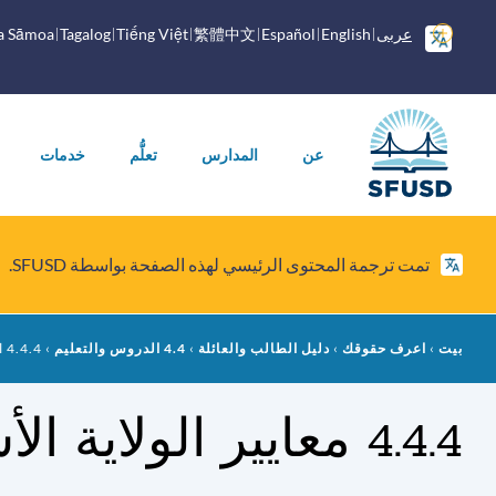
انتقل
إلى
خيارات
عربى
English
Español
繁體中文
Tiếng Việt
Tagalog
a Sāmoa
المحتوى
إضافية
الرئيسي
القائمة
الرئيسية
عن
المدارس
تعلُّم
خدمات
تمت ترجمة المحتوى الرئيسي لهذه الصفحة بواسطة SFUSD.
فتات
بيت
اعرف حقوقك
دليل الطالب والعائلة
4.4 الدروس والتعليم
4.4.4 المدارس الثانوية العامة
الخبز
4.4.4 معايير الولاية الأساسية المشتركة