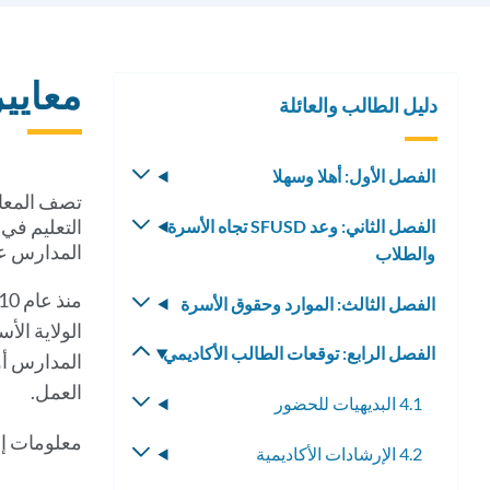
معايير
دليل الطالب والعائلة
الفصل الأول: أهلا وسهلا
تبديل
تصف المعاي
القائمة
التعليم في 
الفصل الثاني: وعد SFUSD تجاه الأسرة
تبديل
الفرعية
المدارس على
والطلاب
القائمة
الفرعية
الفصل الثالث: الموارد وحقوق الأسرة
تبديل
القائمة
الفصل الرابع: توقعات الطالب الأكاديمي
تبديل
الفرعية
القائمة
العمل.
4.1 البديهيات للحضور
تبديل
الفرعية
القائمة
معلومات إض
4.2 الإرشادات الأكاديمية
تبديل
الفرعية
القائمة