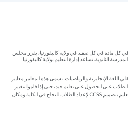
Li
th
secti
 في كل مادة في كل صف. في ولاية كاليفورنيا، يقرر مجلس
درسة الثانوية. تساعد إدارة التعليم بولاية كاليفورنيا
يير لحقلي اللغة الإنجليزية والرياضيات. تسمى هذه المعايير معايير
لمعايير يساعد جميع الطلاب على الحصول على تعليم جيد، حتى إذا قاموا بتغيير
المدارس أو الانتقال إلى ولاية مختلفة. قام المعلمون وأولياء الأمور وخبراء التعليم بتصميم CCSS لإعداد الطلاب للنجاح في الكلية ومكان