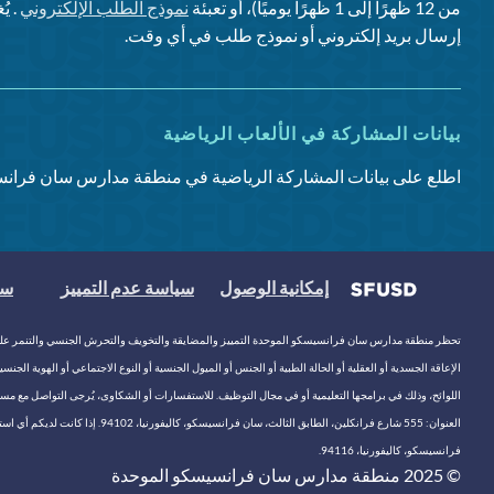
من 12 ظهرًا إلى 1 ظهرًا يوميًا)، أو تعبئة
نموذج الطلب الإلكتروني
. ي
إرسال بريد إلكتروني أو نموذج طلب في أي وقت.
بيانات المشاركة في الألعاب الرياضية
اطلع على بيانات المشاركة الرياضية في منطقة مدارس سان فرانس
إمكانية الوصول
سياسة عدم التمييز
سي
تحظر منطقة مدارس سان فرانسيسكو الموحدة التمييز والمضايقة والتخويف والتحرش الجنسي والتنمر على أساس ال
الإعاقة الجسدية أو العقلية أو الحالة الطبية أو الجنس أو الميول الجنسية أو النوع الاجتماعي أو الهوية ال
اللوائح، وذلك في برامجها التعليمية أو في مجال التوظيف. للاستفسارات أو الشكاوى، يُرجى التواصل مع مسؤولة المساو
العنوان: 555 شارع فرانكلين، الطابق الثالث، سان فرانسيسكو، كاليفورنيا، 94102. إذا كانت لديكم أي استفسارات تتعلق بالقسم 504، يُرجى التواصل مع مدير مدرستكم أو منسقة القسم 504 في المنطقة التعليمية، ميشيل مكآدامز، عبر البريد الإلكتروني
فرانسيسكو، كاليفورنيا، 94116.
© 2025 منطقة مدارس سان فرانسيسكو الموحدة