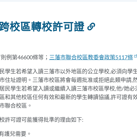
跨校區轉校許可證
Link
to
this
section
則例第46600條等；
三藩市聯合校區教委會政策5117條
民學生若希望入讀三藩市以外地區的公立學校,必須向學
市住址證明。三藩市校區將會每週批准或拒絕此類申請,
居民學生若希望入讀或繼續入讀三藩市校區學校,他/她
區和其他校區任何有效和最新的學生轉讀協議,許可證有
市聯合校區。
校許可證可能獲得批準的理由如下:
有護兒需要。