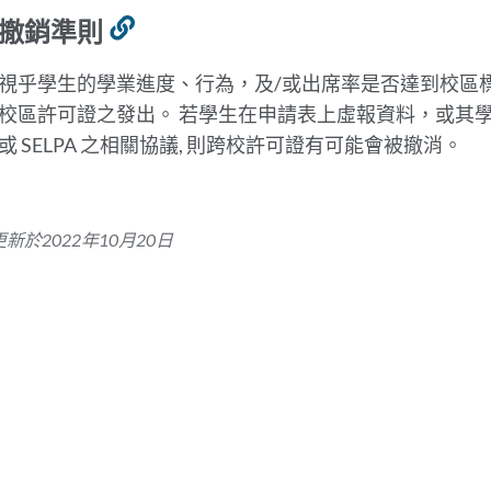
撤銷準則
Link
to
視乎學生的學業進度、行為，及/或出席率是否達到校區
this
校區許可證之發出。 若學生在申請表上虛報資料，或其
section
或 SELPA 之相關協議, 則跨校許可證有可能會被撤消。
新於2022年10月20日