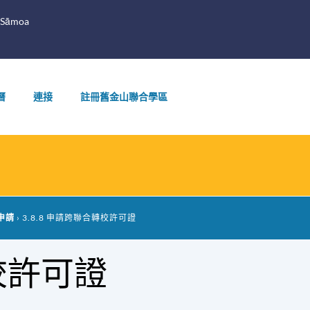
 Sāmoa
曆
連接
註冊舊金山聯合學區
學申請
3.8.8 申請跨聯合轉校許可證
轉校許可證