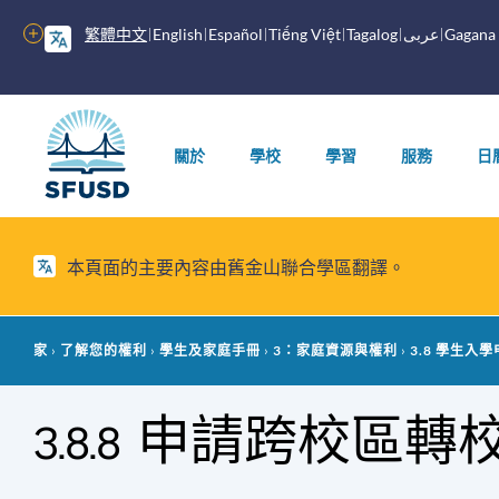
跳
繁體中文
English
Español
Tiếng Việt
Tagalog
عربى
Gagana
更
至
多
內
選
容
主
項
選
關於
學校
學習
服務
日
單
本頁面的主要內容由舊金山聯合學區翻譯。
麵
家
了解您的權利
學生及家庭手冊
3：家庭資源與權利
3.8 學生入
包
3.8.8 申請跨校區
屑