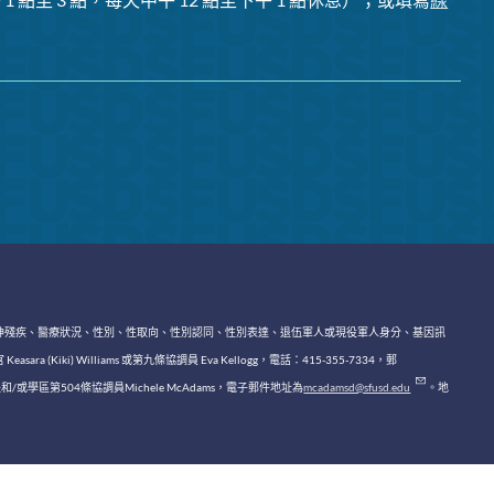
神殘疾、醫療狀況、性別、性取向、性別認同、性別表達、退伍軍人或現役軍人身分、基因訊
lliams 或第九條協調員 Eva Kellogg，電話：415-355-7334，郵
區第504條協調員Michele McAdams，電子郵件地址為
mcadamsd@sfusd.edu
。地