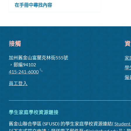
選
在手冊中尋找內容
子
單
選
單
接觸
資
加州舊金山富蘭克林街555號
家
，郵編94102
學
415-241-6000
僱
員工登入
學生家庭學校資源鏈接
舊金山聯合學區 (SFUSD) 的學生家庭學校資源連結(
Student
以下方式提交申請：發送電子郵件至
sflink@sfusd.edu
；