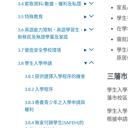
3.4 索取資料/數據、權利及私隱
切
子
家長
換
選
3.5 特殊教育
切
學生
子
單
換
選
在學
3.6 英語能力限制、英語學習生、
切
子
單
新移民及無證學童及家庭
換
選
需就
子
單
學生
3.7 營造安全學校環境
切
選
換
原居
單
3.8 學生入學申請
切
子
換
選
三藩市
3.8.1 提供選擇入學程序的機會
子
單
選
3.8.2 入學程序
學生入學
單
藩市校區
3.8.3 寄養青少年之入學申請與
權利
學生入學
根據申請
3.8.4 無家可歸學生(SAFEH)的