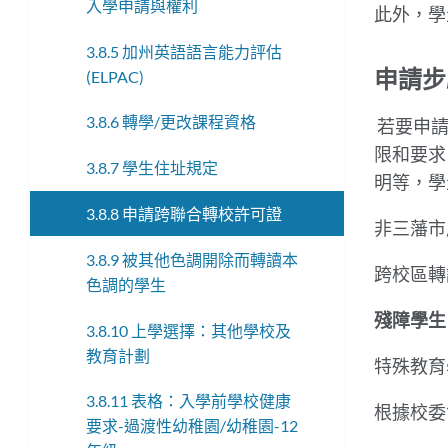
入學申請與權利
此外，學
3.8.5 加州英語語言能力評估
申請
(ELPAC)
3.8.6 轉學/更改課程資格
若要申請
限和要求
3.8.7 學生住址規定
明等，學
3.8.8 申請跨聯合轉校許可證
非三藩市
3.8.9 被其他色調開除而轉讀本
跨校區轉
色調的學生
殘障學生
3.8.10 上學選擇：其他學校及
教育計劃
特殊教育
3.8.11 表格：入學前學校健康
根據校委
要求-過渡性幼稚園/幼稚園-12