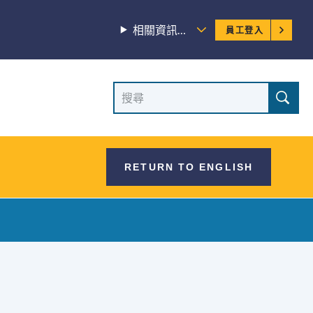
員
相關資訊…
員工登入
工
選
網
搜
單
尋
站
網
站
搜
RETURN TO ENGLISH
尋