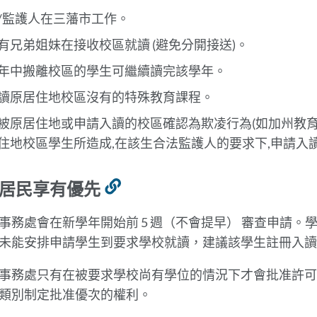
/監護人在三藩市工作。
有兄弟姐妹在接收校區就讀 (避免分開接送)。
年中搬離校區的學生可繼續讀完該學年。
讀原居住地校區沒有的特殊教育課程。
被原居住地或申請入讀的校區確認為欺凌行為(如加州教育則
住地校區學生所造成,在該生合法監護人的要求下,申請
居民享有優先
Link
to
事務處會在新學年開始前 5 週（不會提早） 審查申請
this
未能安排申請學生到要求學校就讀，建議該學生註冊入
section
事務處只有在被要求學校尚有學位的情況下才會批准許可
類別制定批准優次的權利。