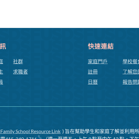
訊
快速連結
庭
社群
家庭門戶
學校餐
生
求職者
註冊
了解您
員
日曆
報告問
 Family School Resource Link
) 旨在幫助學生和家庭了解並利用所
致電
415-340-1716
（週一至週五，上午 9 點至中午 12 點，下午 