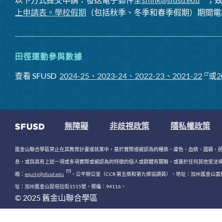
上申請表。
學校假期
（包括秋季、冬季和春季假期）期間電
田徑運動參與數據
查看 SFUSD
2024-25、2023-24、2022-23、2021-22
或
2
無障礙
非歧視政策
隱私權政策
舊金山聯合學區禁止在其教育計畫或就業中，基於實際或被認為的種族、膚色、血統、國籍、
息，或與具有上述一項或多項實際或被認為的特徵的個人或群體有關聯，或基於任何其他受法律或法規保護的理由
箱：
equity@sfusd.edu
。公平辦公室（CCR 第五條和第九條協調員）。地址：加州舊金山富蘭克
址：加州舊金山昆塔拉街1515號，郵編：94116。
© 2025 舊金山聯合學區