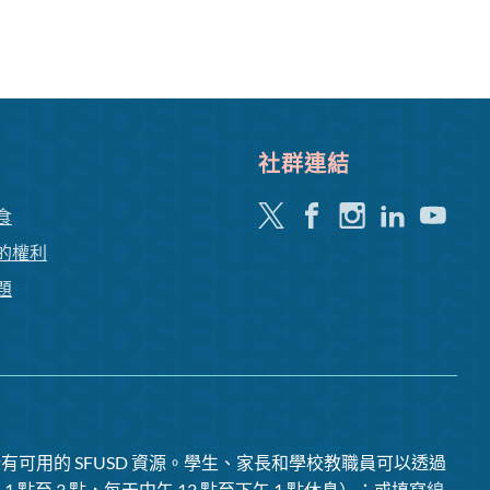
社群連結
嘰
Facebook
Instagram
領
Youtube
食
嘰
英
的權利
喳
題
喳
有可用的 SFUSD 資源。學生、家長和學校教職員可以透過
1 點至 3 點，每天中午 12 點至下午 1 點休息）；或填寫
線