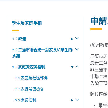
申請
學生及家庭手冊
1：歡迎
切
換
(加州教育
2：三藩市聯合統一對家長和學生的
切
子
承諾
換
三藩市居
選
子
最新三藩
單
3：家庭資源與權利
切
選
非三藩市
換
單
市聯合校
3.1 家庭及社區夥伴
子
入讀三藩
選
3.2 家長帶領機會
單
跨校區轉
3.3 家長權利
切
學生
換