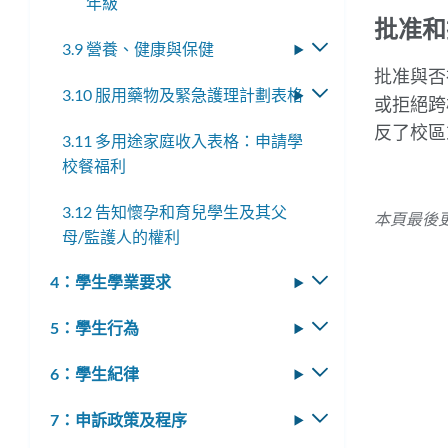
年級
批准和
3.9 營養、健康與保健
切
換
批准與否
3.10 服用藥物及緊急護理計劃表格
切
子
或拒絕跨
換
選
反了校區
3.11 多用途家庭收入表格：申請學
子
單
校餐福利
選
單
3.12 告知懷孕和育兒學生及其父
本頁最後更
母/監護人的權利
4：學生學業要求
切
換
5：學生行為
切
子
換
選
6：學生紀律
切
子
單
換
選
7：申訴政策及程序
切
子
單
換