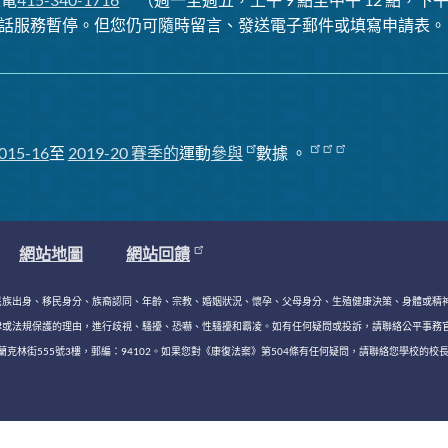
話服務暫停
。但您仍可隨時留言、發送電子郵件或填寫申請表。
015-16
至
2019-20 賽季
的
運動
參與
數據
。
網站地圖
網站回饋
民族出身、移民身分、族裔認同、年齡、宗教、婚姻狀況、懷孕、父母身分、生殖健康決策、身體或精
，進行歧視、騷擾、恐嚇、性騷擾和霸凌。如有任何疑問或投訴，請聯絡公平事務官 Keasara (Kiki) Wi
林街555號3樓，郵編：94102。如果您對《康復法案》第504條有任何疑問，請聯絡您學校的校長和/或學