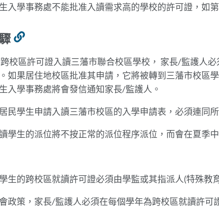
生入學事務處不能批准入讀需求高的學校的許可證，如
步驟
Link
to
跨校區許可證入讀三藩市聯合校區學校， 家長/監護人
this
。如果居住地校區批准其申請，它將被轉到三藩市校區學
section
生入學事務處將會發信通知家長/監護人。
居民學生申請入讀三藩市校區的入學申請表，必須連同
讀學生的派位將不按正常的派位程序派位，而會在夏季中
學生的跨校區就讀許可證必須由學監或其指派人(特殊教
會政策，家長/監護人必須在每個學年為跨校區就讀許可