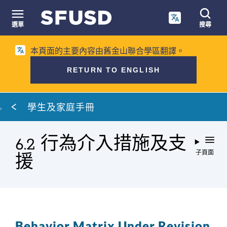
跳
至
選單
搜尋
內
網
容
本頁面的主要內容由舊金山聯合學區翻譯。
站
搜
RETURN TO ENGLISH
尋
麵
學生及家庭手冊
包
屑
6.2 行為介入措施及支
子頁面
援
Behavior Matrix Under Revision