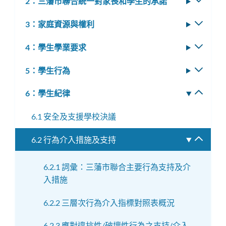
2：三藩市聯合統一對家長和學生的承諾
切
子
換
選
3：家庭資源與權利
切
子
單
換
選
4：學生學業要求
切
子
單
換
選
5：學生行為
切
子
單
換
選
6：學生紀律
切
子
單
換
選
6.1 安全及支援學校決議
子
單
選
6.2 行為介入措施及支持
切
單
換
子
6.2.1 詞彙：三藩市聯合主要行為支持及介
選
入措施
單
6.2.2 三層次行為介入指標對照表概況
6.2.3 應對違抗性/破壞性行為之支持/介入