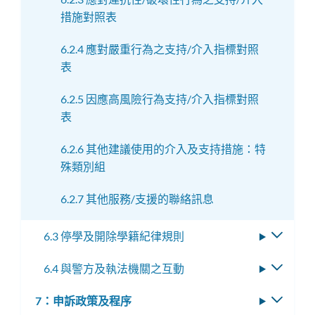
措施對照表
6.2.4 應對嚴重行為之支持/介入指標對照
表
6.2.5 因應高風險行為支持/介入指標對照
表
6.2.6 其他建議使用的介入及支持措施：特
殊類別組
6.2.7 其他服務/支援的聯絡訊息
6.3 停學及開除學籍紀律規則
切
換
6.4 與警方及執法機關之互動
切
子
換
選
7：申訴政策及程序
切
子
單