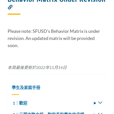
Link
to
this
section
Please note: SFUSD's Behavior Matrix is under
revision. An updated matrix will be provided
soon.
本頁最後更新於2022年11月14日
學生及家庭手冊
1：歡迎
切
換