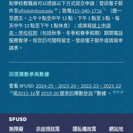
和學校教職員可以透過以下方式提交申請：發送電子郵
件至
sflink@sfusd.edu
；致電
415-340-1716
（週一
至週五，上午 9 點至中午 12 點，下午 1 點至 3 點，每
天中午 12 點至下午 1 點休息）；或填寫
線上申請
表。
學校假期
（包括秋季、冬季和春季假期）期間電話
服務暫停
。但您仍可隨時留言、發送電子郵件或填寫申
請表。
田徑運動參與數據
查看 SFUSD
2024-25、2023-24、2022-23、2021-22
或
2015-16
至
2019-20 賽季
的
運動
參與
數據
。
無障礙
非歧視政策
隱私權政策
網站地