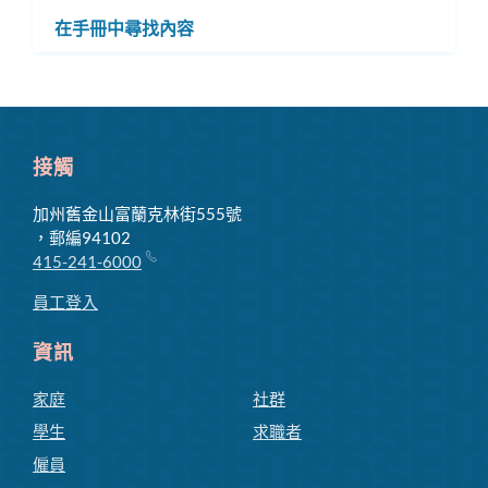
換
選
在手冊中尋找內容
子
單
選
單
接觸
加州舊金山富蘭克林街555號
，郵編94102
415-241-6000
員工登入
資訊
家庭
社群
學生
求職者
僱員