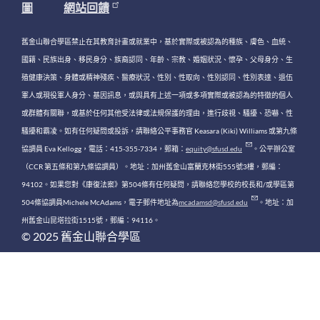
圖
網站回饋
舊金山聯合學區禁止在其教育計畫或就業中，基於實際或被認為的種族、膚色、血統、
國籍、民族出身、移民身分、族裔認同、年齡、宗教、婚姻狀況、懷孕、父母身分、生
殖健康決策、身體或精神殘疾、醫療狀況、性別、性取向、性別認同、性別表達、退伍
軍人或現役軍人身分、基因訊息，或與具有上述一項或多項實際或被認為的特徵的個人
或群體有關聯，或基於任何其他受法律或法規保護的理由，進行歧視、騷擾、恐嚇、性
騷擾和霸凌。如有任何疑問或投訴，請聯絡公平事務官 Keasara (Kiki) Williams 或第九條
協調員 Eva Kellogg，電話：415-355-7334，郵箱：
equity@sfusd.edu
。公平辦公室
（CCR 第五條和第九條協調員）。地址：加州舊金山富蘭克林街555號3樓，郵編：
94102。如果您對《康復法案》第504條有任何疑問，請聯絡您學校的校長和/或學區第
504條協調員Michele McAdams，電子郵件地址為
mcadamsd@sfusd.edu
。地址：加
州舊金山昆塔拉街1515號，郵編：94116。
© 2025 舊金山聯合學區