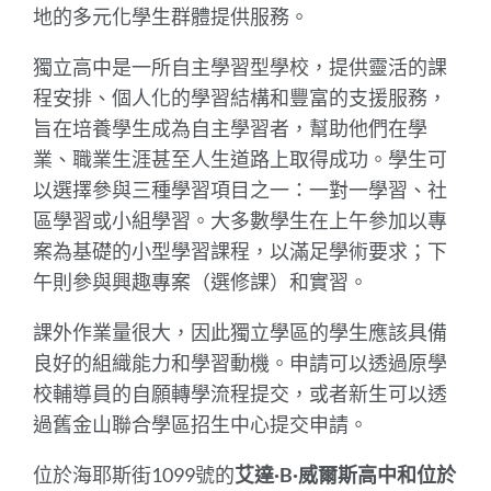
地的多元化學生群體提供服務。
此
部
獨立高中是一所自主學習型學校，提供靈活的課
分
程安排、個人化的學習結構和豐富的支援服務，
旨在培養學生成為自主學習者，幫助他們在學
業、職業生涯甚至人生道路上取得成功。學生可
以選擇參與三種學習項目之一：一對一學習、社
區學習或小組學習。大多數學生在上午參加以專
案為基礎的小型學習課程，以滿足學術要求；下
午則參與興趣專案（選修課）和實習。
課外作業量很大，因此獨立學區的學生應該具備
良好的組織能力和學習動機。申請可以透過原學
校輔導員的自願轉學流程提交，或者新生可以透
過舊金山聯合學區招生中心提交申請。
位於海耶斯街1099號的
艾達·B·威爾斯高中和位於