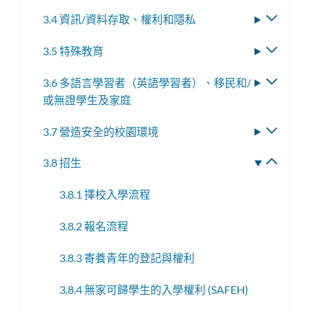
換
3.4 資訊/資料存取、權利和隱私
切
子
換
選
3.5 特殊教育
切
子
單
換
選
3.6 多語言學習者（英語學習者）、移民和/
切
子
單
或無證學生及家庭
換
選
子
單
3.7 營造安全的校園環境
切
選
換
單
3.8 招生
切
子
換
選
3.8.1 擇校入學流程
子
單
選
3.8.2 報名流程
單
3.8.3 寄養青年的登記與權利
3.8.4 無家可歸學生的入學權利 (SAFEH)