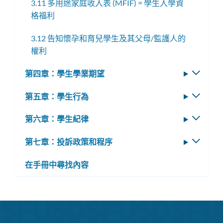
3.11 多用途家庭收入表 (MFIF) = 學生入學資
子
單
格福利
選
單
3.12 告知懷孕和育兒學生及其父母/監護人的
權利
第四章：學生學業期望
切
換
第五章：學生行為
切
子
換
選
第六章：學生紀律
切
子
單
換
選
第七章：投訴政策和程序
切
子
單
換
選
在手冊中尋找內容
子
單
選
單