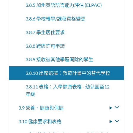
3.8.5 加州英語語言能力評估 (ELPAC)
3.8.6 學校轉學/課程資格變更
3.8.7 學生居住要求
3.8.8 跨區許可申請
3.8.9 接收被其他學區開除的學生
3.8.10 出席選擇：教育計畫中的替代學校
3.8.11 表格：入學健康表格 - 幼兒園至12
年級
3.9 營養、健康與保健
切
換
3.10 健康要求和表格
切
子
換
選