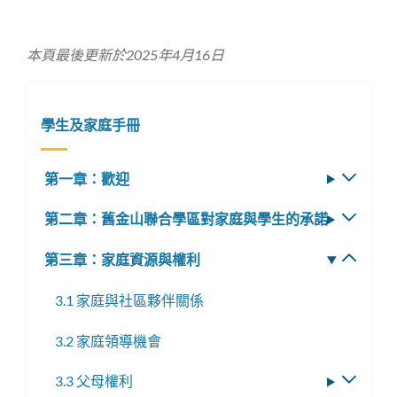
本頁最後更新於2025年4月16日
學生及家庭手冊
第一章：歡迎
切
換
第二章：舊金山聯合學區對家庭與學生的承諾
切
子
換
選
第三章：家庭資源與權利
切
子
單
換
選
3.1 家庭與社區夥伴關係
子
單
選
3.2 家庭領導機會
單
3.3 父母權利
切