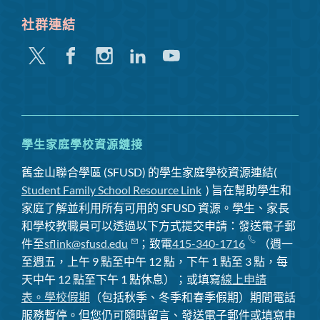
社群連結
嘰
Facebook
Instagram
領
Youtube
嘰
英
喳
喳
學生家庭學校資源鏈接
舊金山聯合學區 (SFUSD) 的學生家庭學校資源連結(
Student Family School Resource Link
) 旨在幫助學生和
家庭了解並利用所有可用的 SFUSD 資源。學生、家長
和學校教職員可以透過以下方式提交申請：發送電子郵
件至
sflink@sfusd.edu
；致電
415-340-1716
（週一
至週五，上午 9 點至中午 12 點，下午 1 點至 3 點，每
天中午 12 點至下午 1 點休息）；或填寫
線上申請
表。
學校假期
（包括秋季、冬季和春季假期）期間電話
服務暫停
。但您仍可隨時留言、發送電子郵件或填寫申