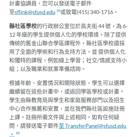
計畫協調員，您可以發送電子郵件
至
sflink@sfusd.edu
或致電(415) 340-1716
。
縣社區學校
的行政辦公室位於高夫街 44 號，為 6-
12 年級的學生提供個人化的學校環境。除了提供
傳統的舊金山聯合學區課程外，縣社區學校
還採
用了全面的學術和行為支持方法，並
提供個人化
和獨特的課程，例如線上學習；社交/情感支持小
組；以及職業和就業準備諮詢。
根據年齡、安置情況和開除狀態，學生可以選擇
繼續留在這些計畫中，或返回學區學校或計畫。
學生由縣
教育局與學生和家庭服務部門以及招生
中心合作推薦和安置，
並在我們縣社區設施註冊
上課。註冊所需文件與上述相同。
如有任何疑
問，請發送電子郵件
至 TransferPanel@sfusd.edu
。