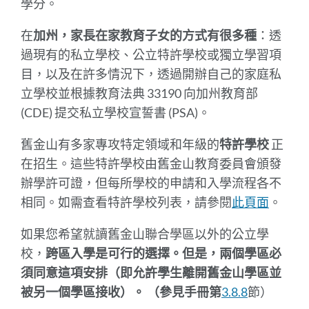
學分。
在
加州，家長在家教育子女的方式有很多種
：透
過現有的私立學校、公立特許學校或獨立學習項
目，以及在許多情況下，透過開辦自己的家庭私
立學校並根據教育法典 33190 向加州教育部
(CDE) 提交私立學校宣誓書 (PSA)。
舊金山有多家
專攻特定領域和年級的
特許學校
正
在招生。這些特許學校由舊金山教育委員會頒發
辦學許可證，但每所學校的申請和入學流程各不
相同。如需查看特許學校列表，請參閱
此頁面
。
如果您希望就讀舊金山聯合學區以外的公立學
校，
跨區入學是可行的選擇。但是，兩個學區必
須同意這項安排（即允許學生離開舊金山學區並
被另一個學區接收）。 （參見手冊第
3.8.8
節）