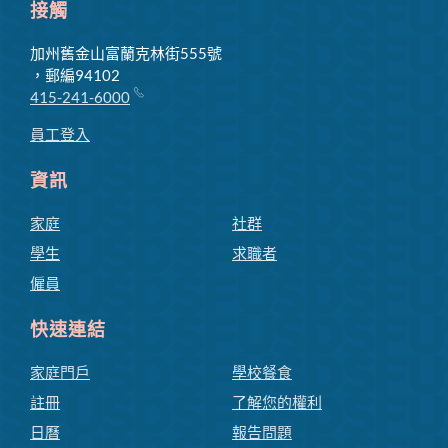
接觸
加州舊金山富蘭克林街555號
，郵編94102
415-241-6000
員工登入
資訊
家庭
社群
學生
求職者
僱員
快速連結
家庭門戶
學校餐食
註冊
了解您的權利
日曆
報告問題