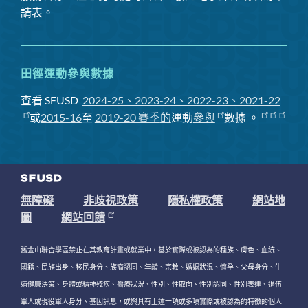
請表。
田徑運動參與數據
查看 SFUSD
2024-25、2023-24、2022-23、2021-22
或
2015-16
至
2019-20 賽季
的
運動
參與
數據
。
無障礙
非歧視政策
隱私權政策
網站地
圖
網站回饋
舊金山聯合學區禁止在其教育計畫或就業中，基於實際或被認為的種族、膚色、血統、
國籍、民族出身、移民身分、族裔認同、年齡、宗教、婚姻狀況、懷孕、父母身分、生
殖健康決策、身體或精神殘疾、醫療狀況、性別、性取向、性別認同、性別表達、退伍
軍人或現役軍人身分、基因訊息，或與具有上述一項或多項實際或被認為的特徵的個人