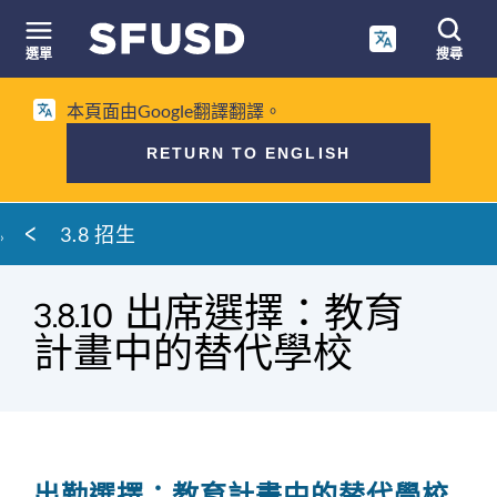
跳
至
選單
搜尋
內
網
容
本頁面由Google翻譯翻譯。
站
搜
RETURN TO ENGLISH
尋
麵
3.8 招生
包
屑
3.8.10 出席選擇：教育
計畫中的替代學校
出勤選擇：教育計畫中的替代學校