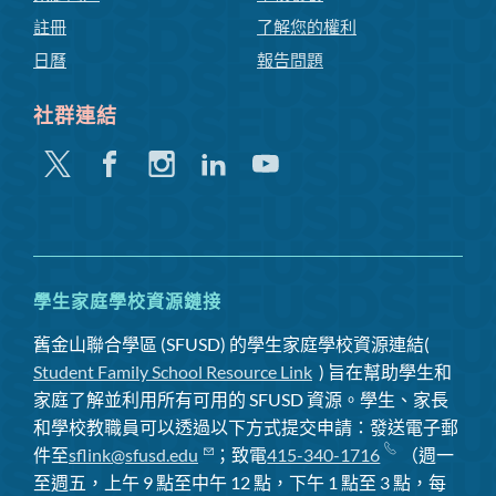
註冊
了解您的權利
日曆
報告問題
社群連結
嘰
Facebook
Instagram
領
Youtube
嘰
英
喳
喳
學生家庭學校資源鏈接
舊金山聯合學區 (SFUSD) 的學生家庭學校資源連結(
Student Family School Resource Link
) 旨在幫助學生和
家庭了解並利用所有可用的 SFUSD 資源。學生、家長
和學校教職員可以透過以下方式提交申請：發送電子郵
件至
sflink@sfusd.edu
；致電
415-340-1716
（週一
至週五，上午 9 點至中午 12 點，下午 1 點至 3 點，每