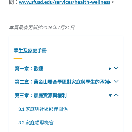
問：
www.sfusd.edu/services/health-wellness
。
本頁最後更新於2026年7月21日
學生及家庭手冊
第一章：歡迎
切
換
第二章：舊金山聯合學區對家庭與學生的承諾
切
子
換
選
第三章：家庭資源與權利
切
子
單
換
選
3.1 家庭與社區夥伴關係
子
單
選
3.2 家庭領導機會
單