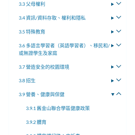
3.3 父母權利
切
換
3.4 資訊/資料存取、權利和隱私
切
子
換
選
3.5 特殊教育
切
子
單
換
選
3.6 多語言學習者（英語學習者）、移民和/
切
子
單
或無證學生及家庭
換
選
子
單
3.7 營造安全的校園環境
切
選
換
單
3.8 招生
切
子
換
選
3.9 營養、健康與保健
切
子
單
換
選
3.9.1 舊金山聯合學區健康政策
子
單
選
3.9.2 體育
單