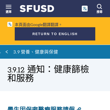
跳
至
選單
搜尋
內
網
容
本頁面由Google翻譯翻譯。
站
搜
RETURN TO ENGLISH
尋
麵
3.9 營養、健康與保健
包
屑
3.9.12 通知：健康篩檢
和服務
學生因保密醫療服務請假
連