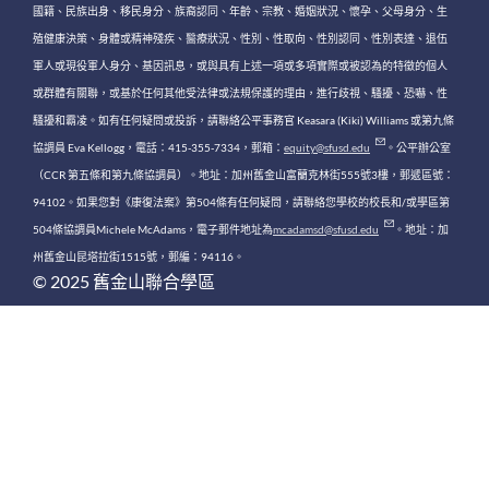
國籍、民族出身、移民身分、族裔認同、年齡、宗教、婚姻狀況、懷孕、父母身分、生
殖健康決策、身體或精神殘疾、醫療狀況、性別、性取向、性別認同、性別表達、退伍
軍人或現役軍人身分、基因訊息，或與具有上述一項或多項實際或被認為的特徵的個人
或群體有關聯，或基於任何其他受法律或法規保護的理由，進行歧視、騷擾、恐嚇、性
騷擾和霸凌。如有任何疑問或投訴，請聯絡公平事務官 Keasara (Kiki) Williams 或第九條
協調員 Eva Kellogg，電話：415-355-7334，郵箱：
equity@sfusd.edu
。公平辦公室
（CCR 第五條和第九條協調員）。地址：加州舊金山富蘭克林街555號3樓，郵遞區號：
94102。如果您對《康復法案》第504條有任何疑問，請聯絡您學校的校長和/或學區第
504條協調員Michele McAdams，電子郵件地址為
mcadamsd@sfusd.edu
。地址：加
州舊金山昆塔拉街1515號，郵編：94116。
© 2025 舊金山聯合學區