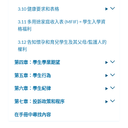
3.10 健康要求和表格
切
換
3.11 多用途家庭收入表 (MFIF) = 學生入學資
子
格福利
選
單
3.12 告知懷孕和育兒學生及其父母/監護人的
權利
第四章：學生學業期望
切
換
第五章：學生行為
切
子
換
選
第六章：學生紀律
切
子
單
換
選
第七章：投訴政策和程序
切
子
單
換
選
在手冊中尋找內容
子
單
選