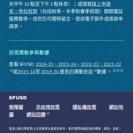
天中午 12 點至下午 1 點休息）；或填寫
線上申請
表。
學校假期
（包括秋季、冬季和春季假期）期間電話
服務暫停
。但您仍可隨時留言、發送電子郵件或填寫申
請表。
田徑運動參與數據
查看 SFUSD
2024-25、2023-24、2022-23、2021-22
或
2015-16
至
2019-20 賽季
的
運動
參與
數據
。
無障礙
非歧視政策
隱私權政策
網站地
圖
網站回饋
舊金山聯合學區禁止在其教育計畫或就業中，基於實際或被認為的種族、膚色、血統、