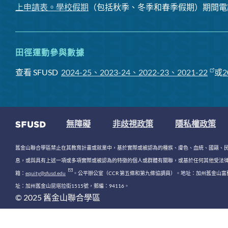
上申請表。
學校假期
（包括秋季、冬季和春季假期）期間電
田徑運動參與數據
查看 SFUSD
2024-25、2023-24、2022-23、2021-22
或
2
無障礙
非歧視政策
隱私權政策
舊金山聯合學區禁止在其教育計畫或就業中，基於實際或被認為的種族、膚色、血統、國籍、
息，或與具有上述一項或多項實際或被認為的特徵的個人或群體有關聯，或基於任何其他受法律或法規保護的理由
箱：
equity@sfusd.edu
。公平辦公室（CCR 第五條和第九條協調員）。地址：加州舊金山富蘭克
址：加州舊金山昆塔拉街1515號，郵編：94116。
© 2025 舊金山聯合學區