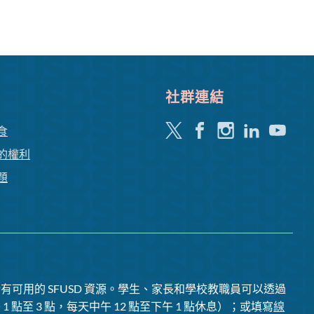
社群連結
嘰
Facebook
Instagram
領
Youtube
食
嘰
英
的權利
喳
題
喳
有可用的 SFUSD 資源。學生、家長和學校教職員可以透過
1 點至 3 點，每天中午 12 點至下午 1 點休息）；或填寫
線