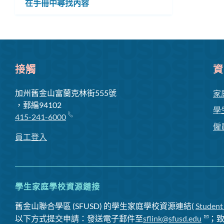
在手冊中尋找內容
子
單
選
單
接觸
資
加州舊金山富蘭克林街555號
家
，郵編94102
學
415-241-6000
僱
員工登入
學生家庭學校資源鏈接
舊金山聯合學區 (SFUSD) 的學生家庭學校資源連結(
Student
以下方式提交申請：發送電子郵件至
sflink@sfusd.edu
；