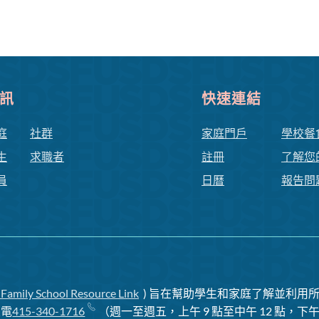
訊
快速連結
庭
社群
家庭門戶
學校餐
生
求職者
註冊
了解您
員
日曆
報告問
 Family School Resource Link
) 旨在幫助學生和家庭了解並利用所
致電
415-340-1716
（週一至週五，上午 9 點至中午 12 點，下午 