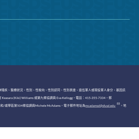
神殘疾、醫療狀況、性別、性取向、性別認同、性別表達、退伍軍人或現役軍人身分、基因訊
lliams 或第九條協調員 Eva Kellogg，電話：415-355-7334，郵
區第504條協調員Michele McAdams，電子郵件地址為
mcadamsd@sfusd.edu
。地