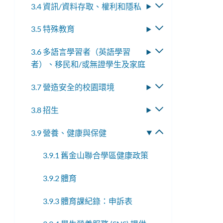
3.4 資訊/資料存取、權利和隱私
切
子
換
選
3.5 特殊教育
切
子
單
換
選
3.6 多語言學習者（英語學習
切
子
單
者）、移民和/或無證學生及家庭
換
選
子
單
3.7 營造安全的校園環境
切
選
換
單
3.8 招生
切
子
換
選
3.9 營養、健康與保健
切
子
單
換
選
3.9.1 舊金山聯合學區健康政策
子
單
選
3.9.2 體育
單
3.9.3 體育課紀錄：申訴表