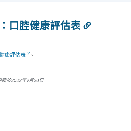
：口腔健康評估表
連
結
到
此
健康評估表
。
部
分
新於2022年9月28日