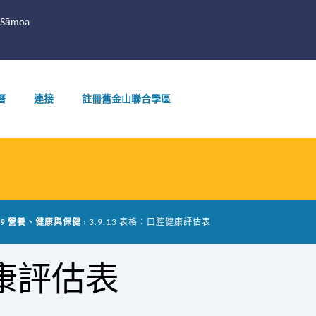
 Sāmoa
曆
連接
註冊舊金山聯合學區
.9 營養、健康與保健
3.9.13 表格：口腔健康評估表
健康評估表