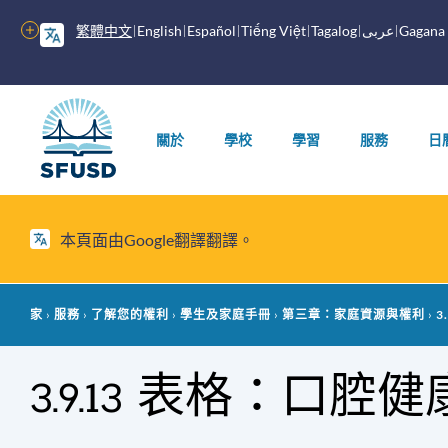
跳
繁體中文
English
Español
Tiếng Việt
Tagalog
عربى
Gagana
更
至
多
內
選
容
主
項
選
關於
學校
學習
服務
日
單
本頁面由Google翻譯翻譯。
麵
家
服務
了解您的權利
學生及家庭手冊
第三章：家庭資源與權利
3
包
3.9.13 表格：口腔
屑