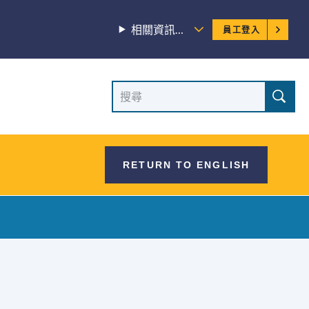
員
相關資訊…
員工登入
工
選
網
搜
單
尋
站
網
站
搜
RETURN TO ENGLISH
尋