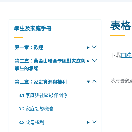
表格
學生及家庭手冊
第一章：歡迎
切
換
下載
口腔
第二章：舊金山聯合學區對家庭與
切
子
學生的承諾
換
選
子
單
本頁最後更
第三章：家庭資源與權利
切
選
換
單
3.1 家庭與社區夥伴關係
子
選
3.2 家庭領導機會
單
3.3 父母權利
切
換