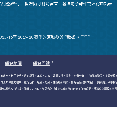
話服務暫停
。但您仍可隨時留言、發送電子郵件或填寫申請表。
015-16
至
2019-20 賽季
的
運動
參與
數據
。
網站地圖
網站回饋
民族出身、移民身分、族裔認同、年齡、宗教、婚姻狀況、懷孕、父母身分、生殖健康決策、身體或精
，進行歧視、騷擾、恐嚇、性騷擾和霸凌。如有任何疑問或投訴，請聯絡公平事務官 Keasara (Kiki) Wi
林街555號3樓，郵編：94102。如果您對《康復法案》第504條有任何疑問，請聯絡您學校的校長和/或學