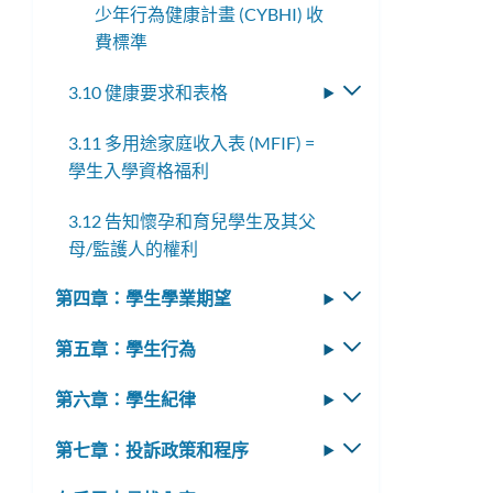
少年行為健康計畫 (CYBHI) 收
費標準
3.10 健康要求和表格
切
換
3.11 多用途家庭收入表 (MFIF) =
子
學生入學資格福利
選
單
3.12 告知懷孕和育兒學生及其父
母/監護人的權利
第四章：學生學業期望
切
換
第五章：學生行為
切
子
換
選
第六章：學生紀律
切
子
單
換
選
第七章：投訴政策和程序
切
子
單
換
選