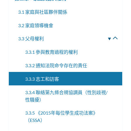
單
換
選
3.1 家庭與社區夥伴關係
子
單
選
3.2 家庭領導機會
單
3.3 父母權利
切
換
3.3.1 參與教育過程的權利
子
選
3.3.2 通知法院命令存在的責任
單
3.3.3 志工和訪客
3.3.4 聯絡第九條合規協調員（性別歧視/
性騷擾）
3.3.5 《2015年每位學生成功法案》
（ESSA）