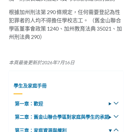
根據加州刑法第 290 條規定，任何需要登記為性
犯罪者的人均不得擔任學校志工。 （舊金山聯合
學區董事會政策 1240、加州教育法典 35021、加
州刑法典 290）
本頁最後更新於2026年7月16日
學生及家庭手冊
第一章：歡迎
切
換
第二章：舊金山聯合學區對家庭與學生的承諾
切
子
換
選
第三章：家庭資源與權利
切
子