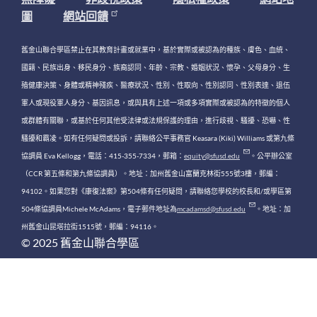
圖
網站回饋
舊金山聯合學區禁止在其教育計畫或就業中，基於實際或被認為的種族、膚色、血統、
國籍、民族出身、移民身分、族裔認同、年齡、宗教、婚姻狀況、懷孕、父母身分、生
殖健康決策、身體或精神殘疾、醫療狀況、性別、性取向、性別認同、性別表達、退伍
軍人或現役軍人身分、基因訊息，或與具有上述一項或多項實際或被認為的特徵的個人
或群體有關聯，或基於任何其他受法律或法規保護的理由，進行歧視、騷擾、恐嚇、性
騷擾和霸凌。如有任何疑問或投訴，請聯絡公平事務官 Keasara (Kiki) Williams 或第九條
協調員 Eva Kellogg，電話：415-355-7334，郵箱：
equity@sfusd.edu
。公平辦公室
（CCR 第五條和第九條協調員）。地址：加州舊金山富蘭克林街555號3樓，郵編：
94102。如果您對《康復法案》第504條有任何疑問，請聯絡您學校的校長和/或學區第
504條協調員Michele McAdams，電子郵件地址為
mcadamsd@sfusd.edu
。地址：加
州舊金山昆塔拉街1515號，郵編：94116。
© 2025 舊金山聯合學區