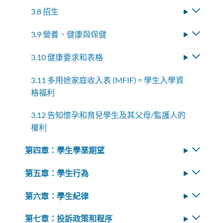
換
單
3.8 招生
切
子
換
選
3.9 營養、健康與保健
切
子
單
換
選
3.10 健康要求和表格
切
子
單
換
選
3.11 多用途家庭收入表 (MFIF) = 學生入學資
子
單
格福利
選
單
3.12 告知懷孕和育兒學生及其父母/監護人的
權利
第四章：學生學業期望
切
換
第五章：學生行為
切
子
換
選
第六章：學生紀律
切
子
單
換
選
第七章：投訴政策和程序
切
子
單