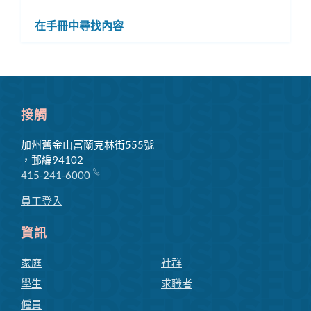
換
選
在手冊中尋找內容
子
單
選
單
接觸
加州舊金山富蘭克林街555號
，郵編94102
415-241-6000
員工登入
資訊
家庭
社群
學生
求職者
僱員