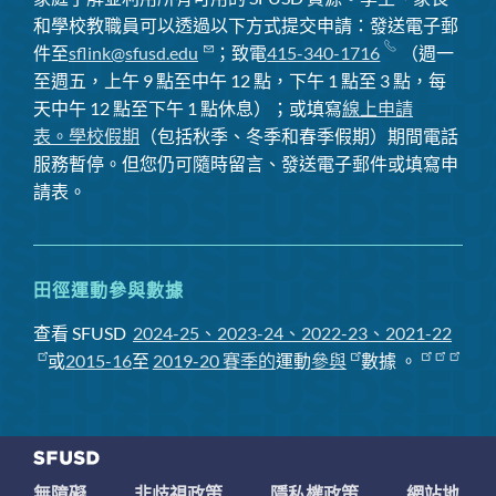
和學校教職員可以透過以下方式提交申請：發送電子郵
件至
sflink@sfusd.edu
；致電
415-340-1716
（週一
至週五，上午 9 點至中午 12 點，下午 1 點至 3 點，每
天中午 12 點至下午 1 點休息）；或填寫
線上申請
表。
學校假期
（包括秋季、冬季和春季假期）期間電話
服務暫停
。但您仍可隨時留言、發送電子郵件或填寫申
請表。
田徑運動參與數據
查看 SFUSD
2024-25、2023-24、2022-23、2021-22
或
2015-16
至
2019-20 賽季
的
運動
參與
數據
。
無障礙
非歧視政策
隱私權政策
網站地