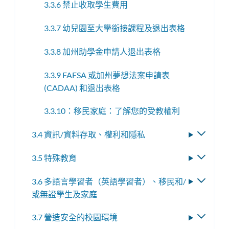
3.3.6 禁止收取學生費用
3.3.7 幼兒園至大學銜接課程及退出表格
3.3.8 加州助學金申請人退出表格
3.3.9 FAFSA 或加州夢想法案申請表
(CADAA) 和退出表格
3.3.10：移民家庭：了解您的受教權利
3.4 資訊/資料存取、權利和隱私
切
換
3.5 特殊教育
切
子
換
選
3.6 多語言學習者（英語學習者）、移民和/
切
子
單
或無證學生及家庭
換
選
子
單
3.7 營造安全的校園環境
切
選