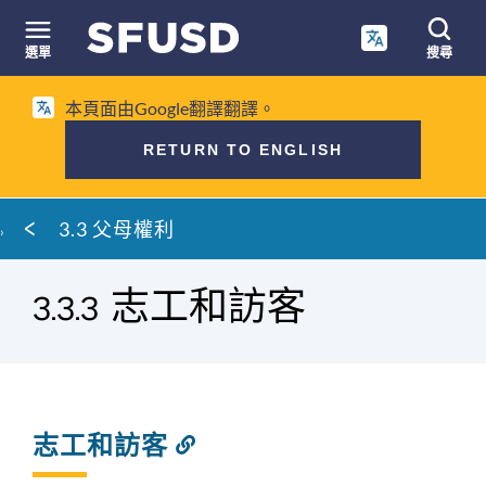
跳
至
選單
搜尋
內
網
容
本頁面由Google翻譯翻譯。
站
搜
RETURN TO ENGLISH
尋
麵
3.3 父母權利
包
屑
3.3.3 志工和訪客
志工和訪客
連
結