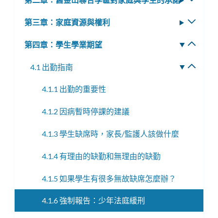
子
換
選
第三章：家庭資源與權利
切
子
單
換
選
第四章：學生學業期望
切
子
單
換
選
4.1 出勤指南
切
子
單
換
選
4.1.1 出勤的重要性
子
單
選
4.1.2 因病暫時停課的建議
單
4.1.3 學生缺席時，家長/監護人該做什麼
4.1.4 有理由的缺勤和無理由的缺勤
4.1.5 如果學生有很多無故缺席怎麼辦？
4.1.6 強制報告：少年法庭緩刑