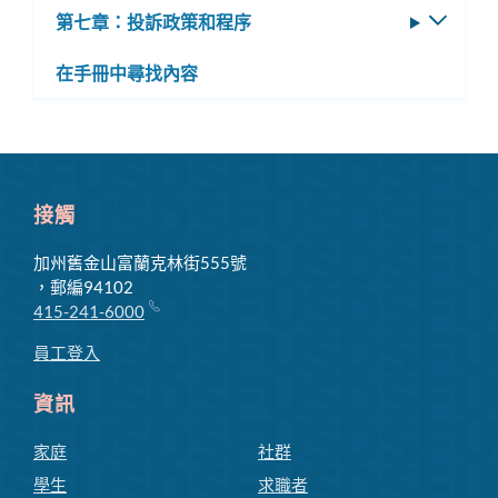
選
第七章：投訴政策和程序
切
子
單
換
選
在手冊中尋找內容
子
單
選
單
接觸
加州舊金山富蘭克林街555號
，郵編94102
415-241-6000
員工登入
資訊
家庭
社群
學生
求職者