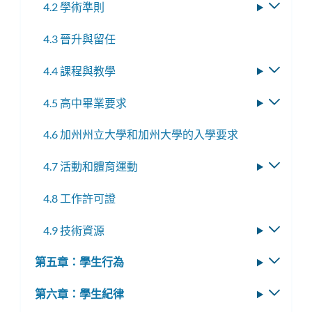
4.2 學術準則
切
換
4.3 晉升與留任
子
選
4.4 課程與教學
切
單
換
4.5 高中畢業要求
切
子
換
選
4.6 加州州立大學和加州大學的入學要求
子
單
選
4.7 活動和體育運動
切
單
換
4.8 工作許可證
子
選
4.9 技術資源
切
單
換
第五章：學生行為
切
子
換
選
第六章：學生紀律
切
子
單
換