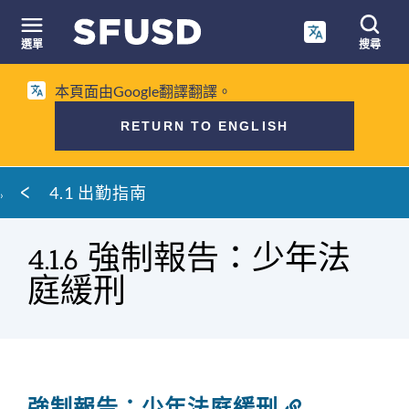
跳
至
選單
搜尋
內
網
容
本頁面由Google翻譯翻譯。
站
搜
RETURN TO ENGLISH
尋
麵
4.1 出勤指南
包
屑
4.1.6 強制報告：少年法
庭緩刑
強制報告：少年法庭緩刑
連