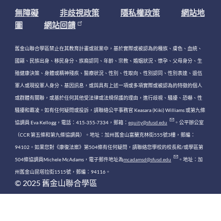
無障礙
非歧視政策
隱私權政策
網站地
圖
網站回饋
舊金山聯合學區禁止在其教育計畫或就業中，基於實際或被認為的種族、膚色、血統、
國籍、民族出身、移民身分、族裔認同、年齡、宗教、婚姻狀況、懷孕、父母身分、生
殖健康決策、身體或精神殘疾、醫療狀況、性別、性取向、性別認同、性別表達、退伍
軍人或現役軍人身分、基因訊息，或與具有上述一項或多項實際或被認為的特徵的個人
或群體有關聯，或基於任何其他受法律或法規保護的理由，進行歧視、騷擾、恐嚇、性
騷擾和霸凌。如有任何疑問或投訴，請聯絡公平事務官 Keasara (Kiki) Williams 或第九條
協調員 Eva Kellogg，電話：415-355-7334，郵箱：
equity@sfusd.edu
。公平辦公室
（CCR 第五條和第九條協調員）。地址：加州舊金山富蘭克林街555號3樓，郵編：
94102。如果您對《康復法案》第504條有任何疑問，請聯絡您學校的校長和/或學區第
504條協調員Michele McAdams，電子郵件地址為
mcadamsd@sfusd.edu
。地址：加
州舊金山昆塔拉街1515號，郵編：94116。
© 2025 舊金山聯合學區