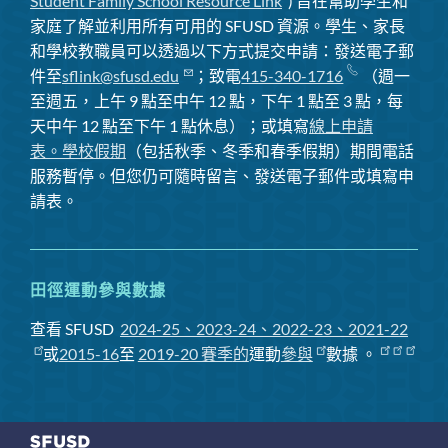
Student Family School Resource Link
) 旨在幫助學生和
家庭了解並利用所有可用的 SFUSD 資源。學生、家長
和學校教職員可以透過以下方式提交申請：發送電子郵
件至
sflink@sfusd.edu
；致電
415-340-1716
（週一
至週五，上午 9 點至中午 12 點，下午 1 點至 3 點，每
天中午 12 點至下午 1 點休息）；或填寫
線上申請
表。
學校假期
（包括秋季、冬季和春季假期）期間電話
服務暫停
。但您仍可隨時留言、發送電子郵件或填寫申
請表。
田徑運動參與數據
查看 SFUSD
2024-25、2023-24、2022-23、2021-22
或
2015-16
至
2019-20 賽季
的
運動
參與
數據
。