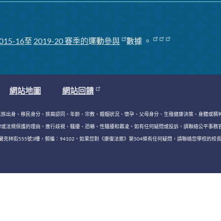
015-16
至
2019-20 賽季
的
運動
參與
數據
。
網站地圖
網站回饋
民族出身、移民身分、族裔認同、年齡、宗教、婚姻狀況、懷孕、父母身分、生殖健康決策、身體或精
，進行歧視、騷擾、恐嚇、性騷擾和霸凌。如有任何疑問或投訴，請聯絡公平事務官 Keasara (Kiki) Wi
林街555號3樓，郵編：94102。如果您對《康復法案》第504條有任何疑問，請聯絡您學校的校長和/或學