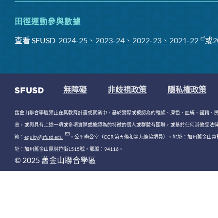
田徑運動參與數據
查看 SFUSD
2024-25、2023-24、2022-23、2021-22
或
2
無障礙
非歧視政策
隱私權政策
舊金山聯合學區禁止在其教育計畫或就業中，基於實際或被認為的種族、膚色、血統、國籍、
息，或與具有上述一項或多項實際或被認為的特徵的個人或群體有關聯，或基於任何其他受法律或法規保護的理由
箱：
equity@sfusd.edu
。公平辦公室（CCR 第五條和第九條協調員）。地址：加州舊金山富蘭克
址：加州舊金山昆塔拉街1515號，郵編：94116。
© 2025 舊金山聯合學區