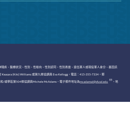
神殘疾、醫療狀況、性別、性取向、性別認同、性別表達、退伍軍人或現役軍人身分、基因訊
lliams 或第九條協調員 Eva Kellogg，電話：415-355-7334，郵
區第504條協調員Michele McAdams，電子郵件地址為
mcadamsd@sfusd.edu
。地