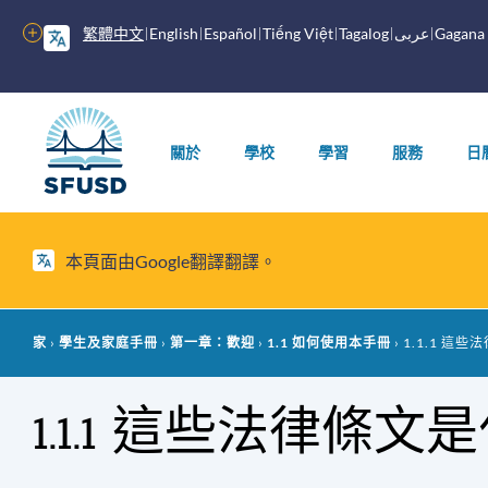
跳
繁體中文
English
Español
Tiếng Việt
Tagalog
عربى
Gagana
更
至
多
內
選
容
主
項
選
關於
學校
學習
服務
日
單
本頁面由Google翻譯翻譯。
麵
家
學生及家庭手冊
第一章：歡迎
1.1 如何使用本手冊
1.1.1 這
包
1.1.1 這些法律條文
屑