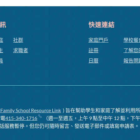
訊
快速連結
庭
社群
家庭門戶
學校餐
生
求職者
註冊
了解您
員
日曆
報告問
 Family School Resource Link
) 旨在幫助學生和家庭了解並利用所
致電
415-340-1716
（週一至週五，上午 9 點至中午 12 點，下午 
話服務暫停
。但您仍可隨時留言、發送電子郵件或填寫申請表。