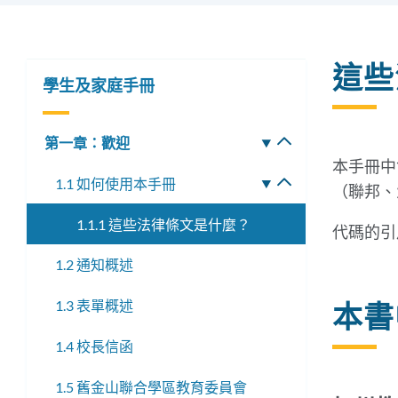
這些
學生及家庭手冊
第一章：歡迎
切
換
本手冊中
1.1 如何使用本手冊
切
子
（聯邦、
換
選
1.1.1 這些法律條文是什麼？
子
代碼的引
單
選
1.2 通知概述
單
1.3 表單概述
本書
1.4 校長信函
1.5 舊金山聯合學區教育委員會