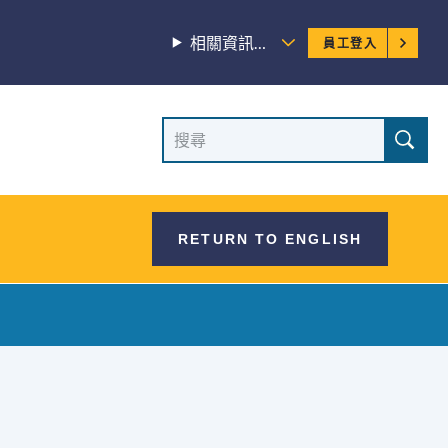
員
相關資訊…
員工登入
工
選
網
搜
單
尋
站
網
站
搜
RETURN TO ENGLISH
尋