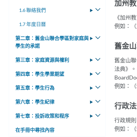
加州教
1.6 聯絡我們
切
《加州教
換
1.7 年度日曆
子
例如：（加
選
第二章：舊金山聯合學區對家庭與
切
單
舊金山
學生的承諾
換
子
舊金山聯
第三章：家庭資源與權利
切
選
換
法典》。 
單
第四章：學生學業期望
切
子
Board
換
選
例如：（S
第五章：學生行為
切
子
單
換
選
第六章：學生紀律
切
子
行政法
單
換
選
第七章：投訴政策和程序
切
子
單
行政規則
換
選
例如：（S
在手冊中尋找內容
子
單