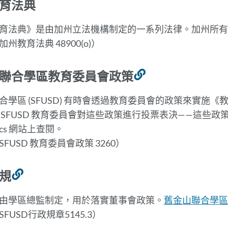
育法典
育法典》是由加州立法機構制定的一系列法律。加州所
州教育法典 48900(o)）
聯合學區教育委員會政策
連
結
合學區 (SFUSD) 有時會透過教育委員會的政策來實施《
到
SFUSD 教育委員會對這些政策進行投票表決——這些政策僅適
此
Docs 網站上查閱。
部
FUSD 教育委員會政策 3260）
分
規
連
結
由學區總監制定，用於落實董事會政策。
舊金山聯合學區
到
FUSD行政規章5145.3）
此