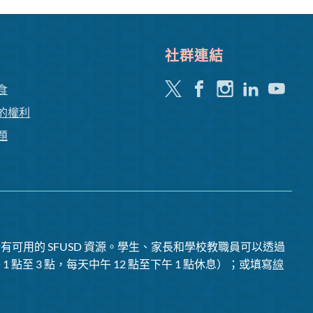
社群連結
嘰
Facebook
Instagram
領
Youtube
食
嘰
英
的權利
喳
題
喳
有可用的 SFUSD 資源。學生、家長和學校教職員可以透過
1 點至 3 點，每天中午 12 點至下午 1 點休息）；或填寫
線