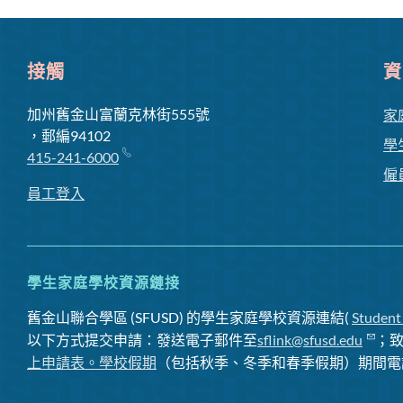
接觸
資
加州舊金山富蘭克林街555號
家
，郵編94102
學
415-241-6000
僱
員工登入
學生家庭學校資源鏈接
舊金山聯合學區 (SFUSD) 的學生家庭學校資源連結(
Student
以下方式提交申請：發送電子郵件至
sflink@sfusd.edu
；
上申請表。
學校假期
（包括秋季、冬季和春季假期）期間電