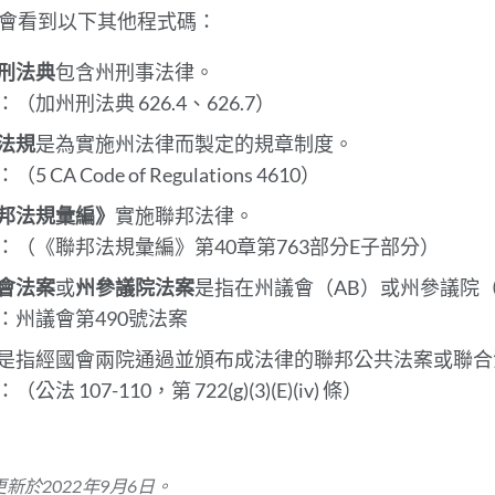
部
會看到以下其他程式碼：
分
刑法典
包含州刑事法律。
（加州刑法典 626.4、626.7）
法規
是為實施州法律而製定的規章制度。
5 CA Code of Regulations 4610）
邦法規彙編》
實施聯邦法律。
：（《聯邦法規彙編》第40章第763部分E子部分）
會法案
或
州參議院法案
是指在州議會（AB）或州參議院
：州議會第490號法案
是指經國會兩院通過並頒布成法律的聯邦公共法案或聯合
（公法 107-110，第 722(g)(3)(E)(iv) 條）
新於2022年9月6日。