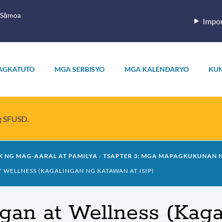
 Sāmoa
Impor
AGKATUTO
MGA SERBISYO
MGA KALENDARYO
KU
ng SFUSD.
 NG MAG-AARAL AT PAMILYA
TSAPTER 3: MGA MAPAGKUKUNAN 
 WELLNESS (KAGALINGAN NG KATAWAN AT ISIP)
sugan at Wellness (Kag