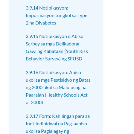
3.9.14 Notipikasyon:
Impormasyon tungkol sa Type
2 na Diyabetes
3.9.15 Notipikasyon o Abiso:
Sarbey sa mga Delikadong
Gawi ng Kabataan (Youth Risk
Behavior Survey) ng SFUSD
3.9.16 Notipikasyon: Abiso
ukol sa mga Pestisidyo ng Batas
ng 2000 ukol sa Malulusog na
Paaralan (Healthy Schools Act
of 2000)
3.9.17 Form: Kahilingan para sa
Indi-indibidwal na Pag-aabiso
ukol sa Paglalagay ng