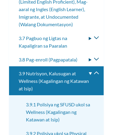
(Limited English Proficient), Mag-
ang
aaral ng Ingles (English Learner),
submenu
Imigrante, at Undocumented
(Walang Dokumentasyon)
3.7 Pagbuo ng Ligtas na
I-
Kapaligiran sa Paaralan
toggle
ang
3.8 Pag-enroll (Pagpapatala)
I-
submenu
toggle
3.9 Nutrisyon, Kalusugan at
I-
ang
Wellness (Kagalingan ng Katawan
toggle
submenu
at Isip)
ang
submenu
3.9.1 Polisiya ng SFUSD ukol sa
Wellness (Kagalingan ng
Katawan at Isip)
3.9.2 Polisiya ukol sa Physical