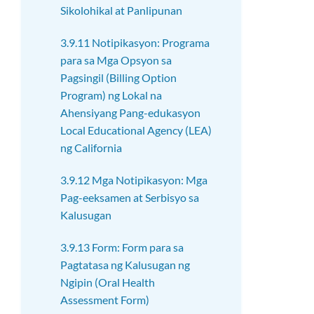
Sikolohikal at Panlipunan
3.9.11 Notipikasyon: Programa
para sa Mga Opsyon sa
Pagsingil (Billing Option
Program) ng Lokal na
Ahensiyang Pang-edukasyon
Local Educational Agency (LEA)
ng California
3.9.12 Mga Notipikasyon: Mga
Pag-eeksamen at Serbisyo sa
Kalusugan
3.9.13 Form: Form para sa
Pagtatasa ng Kalusugan ng
Ngipin (Oral Health
Assessment Form)