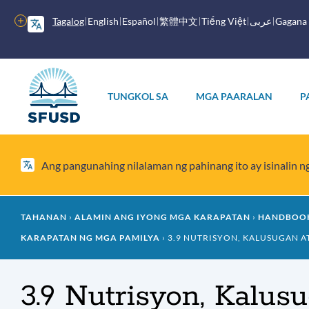
Laktawan
ang
Higit
Tagalog
English
Español
繁體中文
Tiếng Việt
عربى
Gagana
pangunahing
pang
nilalaman
mga
opsyon
Pangunahing
menu
TUNGKOL SA
MGA PAARALAN
P
Ang pangunahing nilalaman ng pahinang ito ay isinalin 
Mumo
TAHANAN
ALAMIN ANG IYONG MGA KARAPATAN
HANDBOOK
KARAPATAN NG MGA PAMILYA
3.9 NUTRISYON, KALUSUGAN AT
ng
tinapay
3.9 Nutrisyon, Kalu