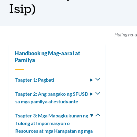
Isip)
Huling na-
Handbook ng Mag-aaral at
Pamilya
Tsapter 1: Pagbati
I-
toggle
Tsapter 2: Ang pangako ng SFUSD
I-
ang
sa mga pamilya at estudyante
toggle
submenu
ang
Tsapter 3: Mga Mapagkukunan ng
I-
submenu
Tulong at Impormasyon o
toggle
Resources at mga Karapatan ng mga
ang