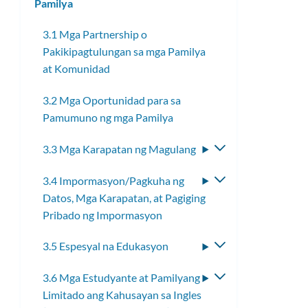
Pamilya
submenu
3.1 Mga Partnership o
Pakikipagtulungan sa mga Pamilya
at Komunidad
3.2 Mga Oportunidad para sa
Pamumuno ng mga Pamilya
3.3 Mga Karapatan ng Magulang
I-
toggle
3.4 Impormasyon/Pagkuha ng
I-
ang
Datos, Mga Karapatan, at Pagiging
toggle
submenu
Pribado ng Impormasyon
ang
submenu
3.5 Espesyal na Edukasyon
I-
toggle
3.6 Mga Estudyante at Pamilyang
I-
ang
Limitado ang Kahusayan sa Ingles
toggle
submenu