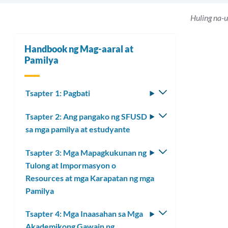
Huling na-
Handbook ng Mag-aaral at
Pamilya
Tsapter 1: Pagbati
I-
toggle
Tsapter 2: Ang pangako ng SFUSD
I-
ang
sa mga pamilya at estudyante
toggle
submenu
ang
Tsapter 3: Mga Mapagkukunan ng
I-
submenu
Tulong at Impormasyon o
toggle
Resources at mga Karapatan ng mga
ang
Pamilya
submenu
Tsapter 4: Mga Inaasahan sa Mga
I-
Akademikong Gawain ng
toggle