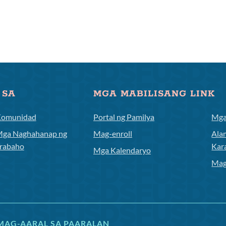
 SA
MGA MABILISANG LINK
omunidad
Portal ng Pamilya
Mga
ga Naghahanap ng
Mag-enroll
Ala
rabaho
Kar
Mga Kalendaryo
Mag
MAG-AARAL SA PAARALAN