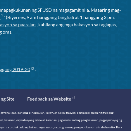
ng mapagkukunan ng SFUSD na magagamit nila. Maaaring mag-
6
(Biyernes, 9 am hanggang tanghali at 1 hanggang 3 pm,
asyon sa paaralan
, kabilang ang mga bakasyon sa taglagas,
g oras.
ggang 2019-20
.
ng Site
Feedback sa Website
o, nasyonalidad, bansang pinagmulan, katayuan sa imigrasyon, pagkakakilanlan ng grupong
al, kasarian, oryentasyong sekswal, kasarian, pagkakakilanlang pangkasarian, pagpapahayag ng
tayan na protektado ng batas o regulasyon, sa programang pang-edukasyon o trabaho nito. Para