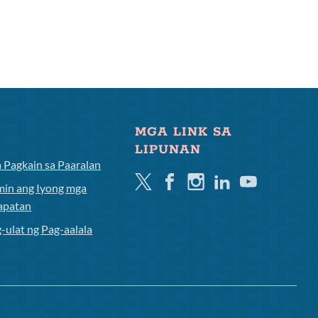
MGA LINK SA
LIPUNAN
 Pagkain sa Paaralan
Twitter
Facebook
Instagram
Linkedin
Youtube
min ang Iyong mga
apatan
-ulat ng Pag-aalala