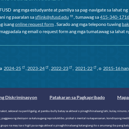
SFUSD
ang mga estudyante at pamilya sa pag-navigate sa lahat 
ani ng paaralan sa
sflink@sfusd.edu
, tumawag sa
415-340-171
ng isang
online request form
. Sarado ang mga telepono tuwing
bak
o magpadala ng email o request form ang mga tumatawag sa lahat n
sa
2024-25
,
2023-24
,
2022-23
,
2021-22
, o
2015-16 han
ng Diskriminasyon
Patakaran sa Pagkapribado
Mapa 
nakot, sekswal na panliligalig, at pambu-bully batay sa aktwal o pinaghihinalaang lahi, kulay, ninun
g, paggawa ng desisyon sa kalusugang reproduktibo, pisikal o mental na kapansanan, kondisyong medik
o grupo na may isa o higit pa sa mga aktwal o pinaghihinalaang katangiang ito o anumang iba pang ba