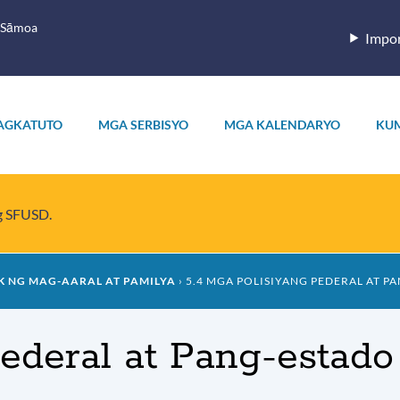
 Sāmoa
Impor
AGKATUTO
MGA SERBISYO
MGA KALENDARYO
KU
ng SFUSD.
 NG MAG-AARAL AT PAMILYA
5.4 MGA POLISIYANG PEDERAL AT P
Pederal at Pang-estado