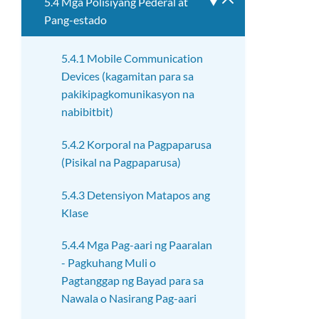
5.4 Mga Polisiyang Pederal at
I-
Pang-estado
toggle
ang
submenu
5.4.1 Mobile Communication
Devices (kagamitan para sa
pakikipagkomunikasyon na
nabibitbit)
5.4.2 Korporal na Pagpaparusa
(Pisikal na Pagpaparusa)
5.4.3 Detensiyon Matapos ang
Klase
5.4.4 Mga Pag-aari ng Paaralan
- Pagkuhang Muli o
Pagtanggap ng Bayad para sa
Nawala o Nasirang Pag-aari