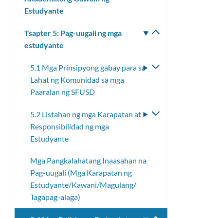
Estudyante
ang
submenu
Tsapter 5: Pag-uugali ng mga
I-
estudyante
toggle
ang
5.1 Mga Prinsipyong gabay para sa
I-
submenu
Lahat ng Komunidad sa mga
toggle
Paaralan ng SFUSD
ang
submenu
5.2 Listahan ng mga Karapatan at
I-
Responsibilidad ng mga
toggle
Estudyante
ang
submenu
Mga Pangkalahatang Inaasahan na
Pag-uugali (Mga Karapatan ng
Estudyante/Kawani/Magulang/
Tagapag-alaga)