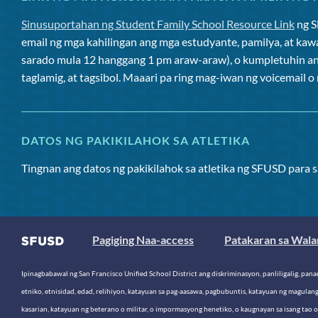
Sinusuportahan ng Student Family School Resource Link
ng 
email ng mga kahilingan ang mga estudyante, pamilya, at kaw
sarado mula 12 hanggang 1 pm araw-araw), o kumpletuhin a
taglamig, at tagsibol. Maaari pa ring mag-iwan ng voicemail 
DATOS NG PAKIKILAHOK SA ATLETIKA
Tingnan ang datos ng pakikilahok sa atletika ng SFUSD para 
Pagiging Naa-access
Patakaran sa Wala
Ipinagbabawal ng San Francisco Unified School District ang diskriminasyon, panliligalig, pana
etniko, etnisidad, edad, relihiyon, katayuan sa pag-aasawa, pagbubuntis, katayuan ng magulan
kasarian, katayuan ng beterano o militar, o impormasyong henetiko, o kaugnayan sa isang tao 