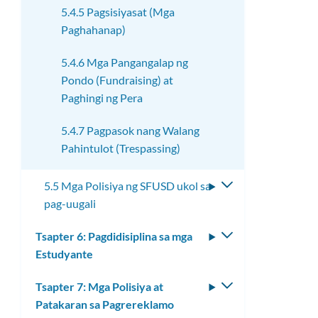
5.4.5 Pagsisiyasat (Mga
Paghahanap)
5.4.6 Mga Pangangalap ng
Pondo (Fundraising) at
Paghingi ng Pera
5.4.7 Pagpasok nang Walang
Pahintulot (Trespassing)
5.5 Mga Polisiya ng SFUSD ukol sa
I-
pag-uugali
toggle
ang
Tsapter 6: Pagdidisiplina sa mga
I-
submenu
Estudyante
toggle
ang
Tsapter 7: Mga Polisiya at
I-
submenu
Patakaran sa Pagrereklamo
toggle