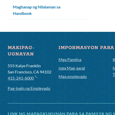
ang
Maghanap ng Nilalaman sa
submenu
Handbook
MAKIPAG-
IMPORMASYON PARA
UGNAYAN
Mga Pamilya
K
555 Kalye Franklin
mga Mag-aaral
M
San Francisco, CA 94102
T
Mga empleyado
415-241-6000
Pag-login ng Empleyado
LINK NG MAPAGKUKUNAN PARA SA PAMILYA NG 