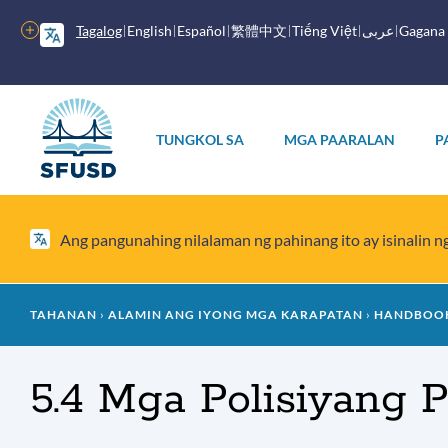
Laktawan
ang
Higit
Tagalog
English
Español
繁體中文
Tiếng Việt
عربى
Gagana
pangunahing
pang
nilalaman
mga
opsyon
Pangunahing
menu
TUNGKOL SA
MGA PAARALAN
P
Ang pangunahing nilalaman ng pahinang ito ay isinalin 
Mumo
TAHANAN
ALAMIN ANG IYONG MGA KARAPATAN
HANDBOOK
ng
5.4 Mga Polisiyang 
tinapay