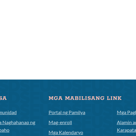
SA
MGA MABILISANG LINK
munidad
Portal ng Pamilya
Mga Pagk
 Naghahanap ng
Mag-enroll
Alamin a
baho
Karapat
Mga Kalendaryo