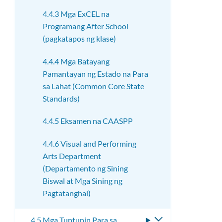
4.4.3 Mga ExCEL na
Programang After School
(pagkatapos ng klase)
4.4.4 Mga Batayang
Pamantayan ng Estado na Para
sa Lahat (Common Core State
Standards)
4.4.5 Eksamen na CAASPP
4.4.6 Visual and Performing
Arts Department
(Departamento ng Sining
Biswal at Mga Sining ng
Pagtatanghal)
4.5 Mga Tuntunin Para sa
I-