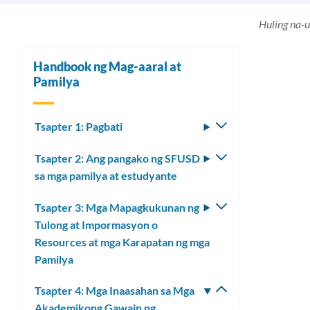
Huling na-
Handbook ng Mag-aaral at
Pamilya
Tsapter 1: Pagbati
I-
toggle
Tsapter 2: Ang pangako ng SFUSD
I-
ang
sa mga pamilya at estudyante
toggle
submenu
ang
Tsapter 3: Mga Mapagkukunan ng
I-
submenu
Tulong at Impormasyon o
toggle
Resources at mga Karapatan ng mga
ang
Pamilya
submenu
Tsapter 4: Mga Inaasahan sa Mga
I-
Akademikong Gawain ng
toggle