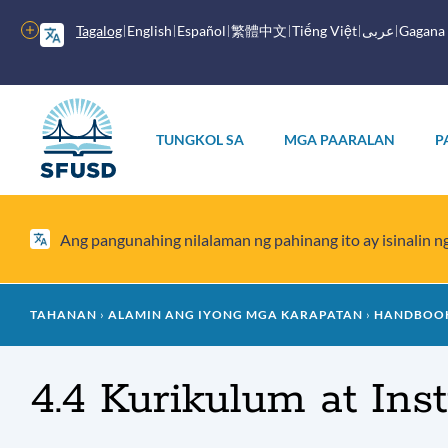
Laktawan
ang
Higit
Tagalog
English
Español
繁體中文
Tiếng Việt
عربى
Gagana
pangunahing
pang
nilalaman
mga
opsyon
Pangunahing
menu
TUNGKOL SA
MGA PAARALAN
P
Ang pangunahing nilalaman ng pahinang ito ay isinalin 
Mumo
TAHANAN
ALAMIN ANG IYONG MGA KARAPATAN
HANDBOOK
ng
4.4 Kurikulum at Ins
tinapay