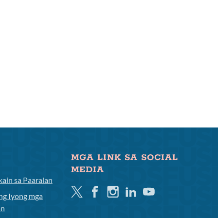
MGA LINK SA SOCIAL
MEDIA
ain sa Paaralan
Twitter
Facebook
Instagram
Linkedin
Youtube
ng Iyong mga
an