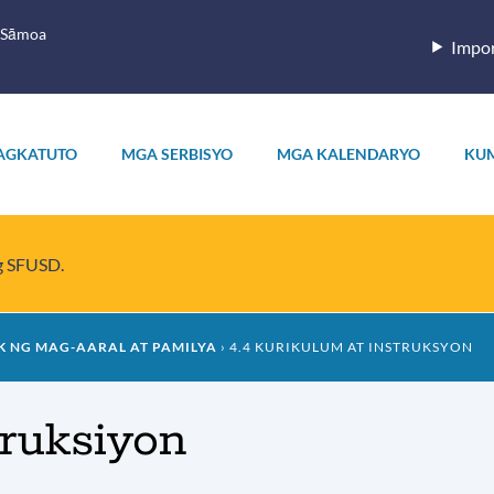
 Sāmoa
Impor
AGKATUTO
MGA SERBISYO
MGA KALENDARYO
KU
ng SFUSD.
 NG MAG-AARAL AT PAMILYA
4.4 KURIKULUM AT INSTRUKSYON
truksiyon