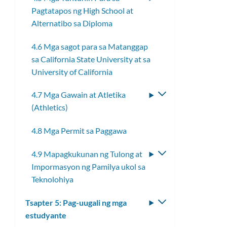
Pagtatapos ng High School at
toggle
Alternatibo sa Diploma
ang
submenu
4.6 Mga sagot para sa Matanggap
sa California State University at sa
University of California
4.7 Mga Gawain at Atletika
I-
(Athletics)
toggle
ang
4.8 Mga Permit sa Paggawa
submenu
4.9 Mapagkukunan ng Tulong at
I-
Impormasyon ng Pamilya ukol sa
toggle
Teknolohiya
ang
submenu
Tsapter 5: Pag-uugali ng mga
I-
estudyante
toggle