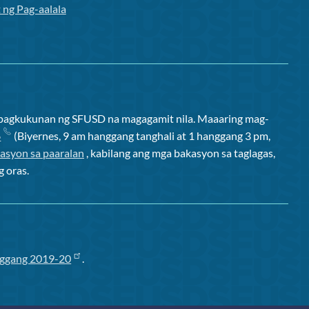
 ng Pag-aalala
apagkukunan ng SFUSD na magagamit nila. Maaaring mag-
6
(Biyernes, 9 am hanggang tanghali at 1 hanggang 3 pm,
asyon sa paaralan
, kabilang ang mga bakasyon sa taglagas,
g oras.
ggang 2019-20
.