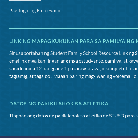
Pag-login ng Empleyado
LINK NG MAPAGKUKUNAN PARA SA PAMILYA NG 
Sinusuportahan ng Student Family School Resource Link
ng 
email ng mga kahilingan ang mga estudyante, pamilya, at kaw
sarado mula 12 hanggang 1 pm araw-araw), o kumpletuhin a
taglamig, at tagsibol. Maaari pa ring mag-iwan ng voicemail 
DATOS NG PAKIKILAHOK SA ATLETIKA
Tingnan ang datos ng pakikilahok sa atletika ng SFUSD para 