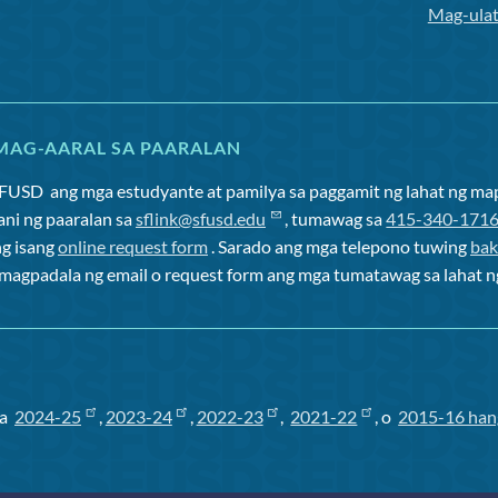
Mag-ulat
MAG-AARAL SA PAARALAN
SFUSD
ang mga estudyante at pamilya sa paggamit ng lahat ng m
ani ng paaralan sa
sflink@sfusd.edu
, tumawag sa
415-340-171
ng isang
online request form
. Sarado ang mga telepono tuwing
bak
o magpadala ng email o request form ang mga tumatawag sa lahat n
sa
2024-25
,
2023-24
,
2022-23
,
2021-22
, o
2015-16 han