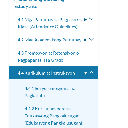
Estudyante
ang
submenu
4.1 Mga Patnubay sa Pagpasok sa
I-
Klase (Attendance Guidelines)
toggle
ang
4.2 Mga Akademikong Patnubay
I-
submenu
toggle
4.3 Promosyon at Retensiyon o
ang
Pagpapanatili sa Grado
submenu
4.4 Kurikulum at Instruksyon
I-
toggle
ang
4.4.1 Sosyo-emosyonal na
submenu
Pagkatuto
4.4.2 Kurikulum para sa
Edukasyong Pangkalusugan
(Edukasyong Pangkalusugan)