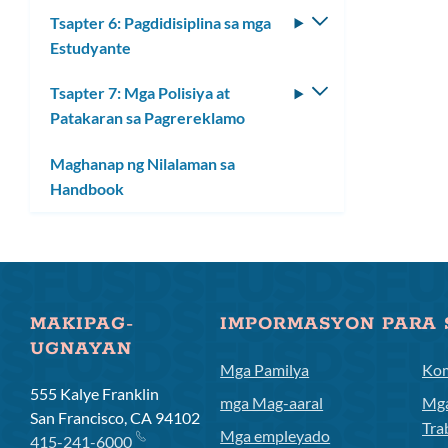
ang
Tsapter 6: Pagdidisiplina sa mga
I-
submenu
Estudyante
toggle
ang
Tsapter 7: Mga Polisiya at
I-
submenu
Patakaran sa Pagrereklamo
toggle
ang
Maghanap ng Nilalaman sa
submenu
Handbook
MAKIPAG-
IMPORMASYON PARA 
UGNAYAN
Mga Pamilya
Ko
555 Kalye Franklin
mga Mag-aaral
Mga
San Francisco, CA 94102
Tra
Mga empleyado
415-241-6000