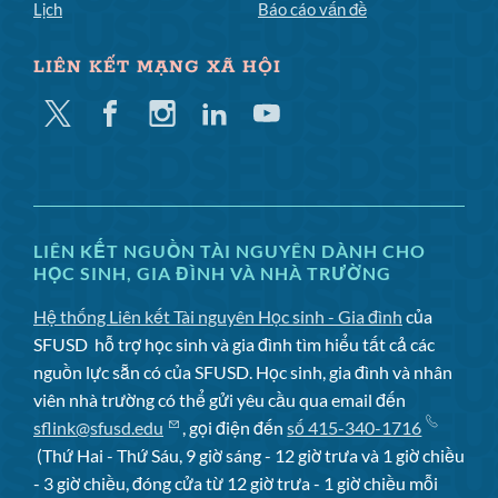
Lịch
Báo cáo vấn đề
LIÊN KẾT MẠNG XÃ HỘI
Twitter
Facebook
Instagram
Linkedin
YouTube
LIÊN KẾT NGUỒN TÀI NGUYÊN DÀNH CHO
HỌC SINH, GIA ĐÌNH VÀ NHÀ TRƯỜNG
Hệ thống Liên kết Tài nguyên Học sinh - Gia đình
của
SFUSD
hỗ trợ học sinh và gia đình tìm hiểu tất cả các
nguồn lực sẵn có của SFUSD. Học sinh, gia đình và nhân
viên nhà trường có thể gửi yêu cầu qua email đến
sflink@sfusd.edu
, gọi điện đến
số 415-340-1716
(Thứ Hai - Thứ Sáu, 9 giờ sáng - 12 giờ trưa và 1 giờ chiều
- 3 giờ chiều, đóng cửa từ 12 giờ trưa - 1 giờ chiều mỗi