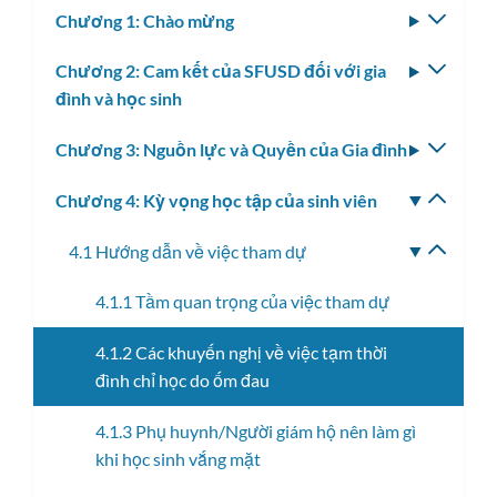
Chương 1: Chào mừng
Bật/tắ
menu
Chương 2: Cam kết của SFUSD đối với gia
Bật/tắ
con
đình và học sinh
menu
con
Chương 3: Nguồn lực và Quyền của Gia đình
Bật/tắ
menu
Chương 4: Kỳ vọng học tập của sinh viên
Bật/tắ
con
menu
4.1 Hướng dẫn về việc tham dự
Bật/tắ
con
menu
4.1.1 Tầm quan trọng của việc tham dự
con
4.1.2 Các khuyến nghị về việc tạm thời
đình chỉ học do ốm đau
4.1.3 Phụ huynh/Người giám hộ nên làm gì
khi học sinh vắng mặt