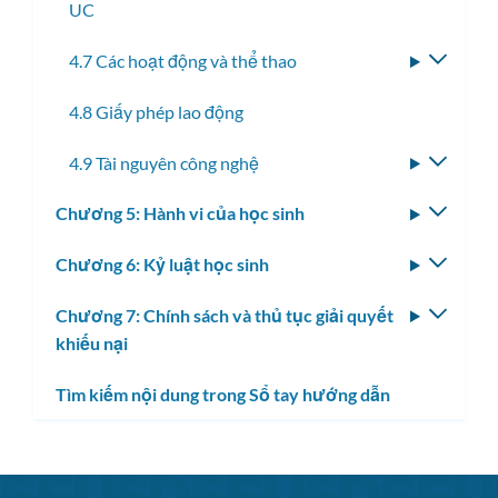
UC
4.7 Các hoạt động và thể thao
Bật/tắ
menu
4.8 Giấy phép lao động
con
4.9 Tài nguyên công nghệ
Bật/tắ
menu
Chương 5: Hành vi của học sinh
Bật/tắ
con
menu
Chương 6: Kỷ luật học sinh
Bật/tắ
con
menu
Chương 7: Chính sách và thủ tục giải quyết
Bật/tắ
con
khiếu nại
menu
con
Tìm kiếm nội dung trong Sổ tay hướng dẫn