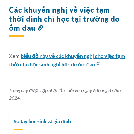
Các khuyến nghị về việc tạm
thời đình chỉ học tại trường do
ốm đau
Liên
kết
đến
phần
này
Xem
biểu đồ này về các khuyến nghị cho việc tạm
thời cho học sinh nghỉ học
do ốm đau
.
Trang này được cập nhật lần cuối vào ngày 6 tháng 8 năm
2024.
Sổ tay học sinh và gia đình