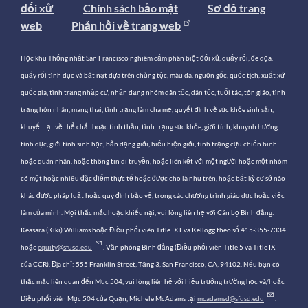
đối xử
Chính sách bảo mật
Sơ đồ trang
web
Phản hồi về trang web
Học khu Thống nhất San Francisco nghiêm cấm phân biệt đối xử, quấy rối, đe dọa,
quấy rối tình dục và bắt nạt dựa trên chủng tộc, màu da, nguồn gốc, quốc tịch, xuất xứ
quốc gia, tình trạng nhập cư, nhận dạng nhóm dân tộc, dân tộc, tuổi tác, tôn giáo, tình
trạng hôn nhân, mang thai, tình trạng làm cha mẹ, quyết định về sức khỏe sinh sản,
khuyết tật về thể chất hoặc tinh thần, tình trạng sức khỏe, giới tính, khuynh hướng
tình dục, giới tính sinh học, bản dạng giới, biểu hiện giới, tình trạng cựu chiến binh
hoặc quân nhân, hoặc thông tin di truyền, hoặc liên kết với một người hoặc một nhóm
có một hoặc nhiều đặc điểm thực tế hoặc được cho là như trên, hoặc bất kỳ cơ sở nào
khác được pháp luật hoặc quy định bảo vệ, trong các chương trình giáo dục hoặc việc
làm của mình. Mọi thắc mắc hoặc khiếu nại, vui lòng liên hệ với Cán bộ Bình đẳng:
Keasara (Kiki) Williams hoặc Điều phối viên Title IX Eva Kellogg theo số 415-355-7334
hoặc
equity@sfusd.edu
. Văn phòng Bình đẳng (Điều phối viên Title 5 và Title IX
của CCR). Địa chỉ: 555 Franklin Street, Tầng 3, San Francisco, CA, 94102. Nếu bạn có
thắc mắc liên quan đến Mục 504, vui lòng liên hệ với hiệu trưởng trường học và/hoặc
Điều phối viên Mục 504 của Quận, Michele McAdams tại
mcadamsd@sfusd.edu
.