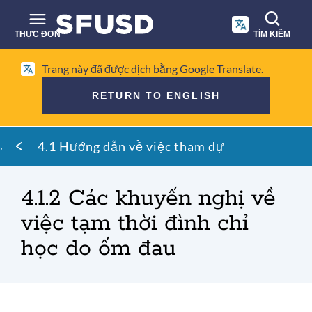
Chuyển
đến
THỰC ĐƠN
TÌM KIẾM
nội
dung
Tìm
chính
Trang này đã được dịch bằng Google Translate.
kiếm
RETURN TO ENGLISH
trên
trang
Vụn
web
4.1 Hướng dẫn về việc tham dự
bánh
mì
4.1.2 Các khuyến nghị về
việc tạm thời đình chỉ
học do ốm đau