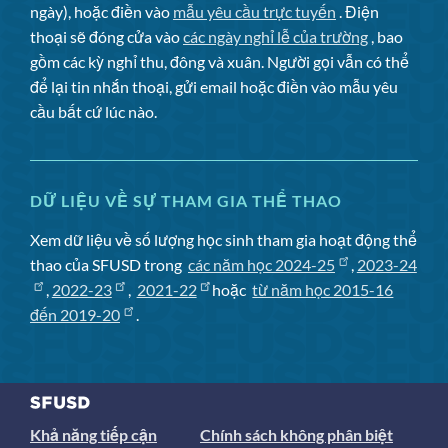
ngày), hoặc điền vào
mẫu yêu cầu trực tuyến
. Điện
thoại sẽ đóng cửa vào
các ngày nghỉ lễ của trường
, bao
gồm các kỳ nghỉ thu, đông và xuân. Người gọi vẫn có thể
để lại tin nhắn thoại, gửi email hoặc điền vào mẫu yêu
cầu bất cứ lúc nào.
DỮ LIỆU VỀ SỰ THAM GIA THỂ THAO
Xem dữ liệu về số lượng học sinh tham gia hoạt động thể
thao của SFUSD trong
các năm học 2024-25
,
2023-24
,
2022-23
,
2021-22
hoặc
từ năm học 2015-16
đến 2019-20
.
Khả năng tiếp cận
Chính sách không phân biệt