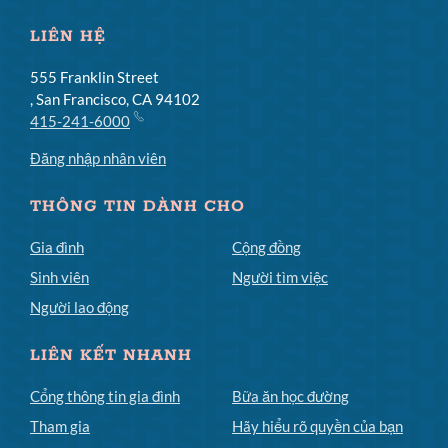
LIÊN HỆ
555 Franklin Street
, San Francisco, CA 94102
415-241-6000
Đăng nhập nhân viên
THÔNG TIN DÀNH CHO
Gia đình
Cộng đồng
Sinh viên
Người tìm việc
Người lao động
LIÊN KẾT NHANH
Cổng thông tin gia đình
Bữa ăn học đường
Tham gia
Hãy hiểu rõ quyền của bạn