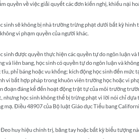
m quyền về việc giải quyết các đơn kiến ​​nghị, khiếu nại ho
c sinh sẽ không bị nhà trường trừng phạt dưới bất kỳ hình 
 không vi phạm quyền của người khác.
c sinh được quyền thực hiện các quyền tự do ngôn luận và 
g và liên bang, học sinh có quyền tự do ngôn luận và không t
c tĩu, phỉ báng hoặc vu khống; kích động học sinh đến mức tạ
nh vi bất hợp pháp trong khuôn viên trường học hoặc vi ph
án đoạn đáng kể đến hoạt động trật tự của môi trường trường
t, nhưng học sinh không thể bị trừng phạt vì lời nói chỉ dựa
ng mạ. Điều 48907 của Bộ luật Giáo dục Tiểu bang Californi
Đeo huy hiệu chính trị, băng tay hoặc bất kỳ biểu tượng n