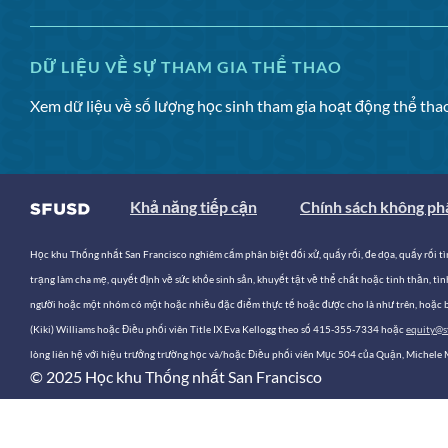
DỮ LIỆU VỀ SỰ THAM GIA THỂ THAO
Xem dữ liệu về số lượng học sinh tham gia hoạt động thể t
Khả năng tiếp cận
Chính sách không phâ
Học khu Thống nhất San Francisco nghiêm cấm phân biệt đối xử, quấy rối, đe dọa, quấy rối tình
trạng làm cha mẹ, quyết định về sức khỏe sinh sản, khuyết tật về thể chất hoặc tinh thần, tình
người hoặc một nhóm có một hoặc nhiều đặc điểm thực tế hoặc được cho là như trên, hoặc bất
(Kiki) Williams hoặc Điều phối viên Title IX Eva Kellogg theo số 415-355-7334 hoặc
equity@s
lòng liên hệ với hiệu trưởng trường học và/hoặc Điều phối viên Mục 504 của Quận, Michele
© 2025 Học khu Thống nhất San Francisco