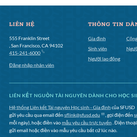
LIÊN HỆ
THÔNG TIN DÀ
555 Franklin Street
Gia đình
Cộng
, San Francisco, CA 94102
Sinh viên
Ngườ
415-241-6000
Người lao động
Đăng nhập nhân viên
LIÊN KẾT NGUỒN TÀI NGUYÊN DÀNH CHO HỌC SI
Hệ thống Liên kết Tài nguyên Học sinh - Gia đình
của SFUSD
gửi yêu cầu qua email đến
sflink@sfusd.edu
, gọi điện đến
s
mỗi ngày), hoặc điền vào
mẫu yêu cầu trực tuyến
. Điện thoạ
gửi email hoặc điền vào mẫu yêu cầu bất cứ lúc nào.