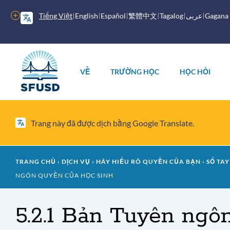
Chuyển
Tiếng Việt
English
Español
繁體中文
Tagalog
عربى
Gagana
Nhiều
đến
tùy
nội
chọn
dung
Menu
chính
hơn
chính
VỀ
TRƯỜNG HỌC
HỌC HỎI
Trang này đã được dịch bằng Google Translate.
Vụn
TRANG CHỦ
DỊCH VỤ
HÃY HIỂU RÕ QUYỀN CỦA BẠN
SỔ TAY
NGÔN QUYỀN CỦA HỌC SINH
bánh
mì
5.2.1 Bản Tuyên ngô