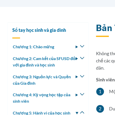
Bản 
Sổ tay học sinh và gia đình
Chương 1: Chào mừng
Bật/tắt
menu
Không thể
Chương 2: Cam kết của SFUSD đối
Bật/tắt
con
chế các q
với gia đình và học sinh
menu
dân.
con
Chương 3: Nguồn lực và Quyền
Bật/tắt
Sinh viên
của Gia đình
menu
con
Một
Chương 4: Kỳ vọng học tập của
Bật/tắt
sinh viên
menu
con
Du
Chương 5: Hành vi của học sinh
Bật/tắt