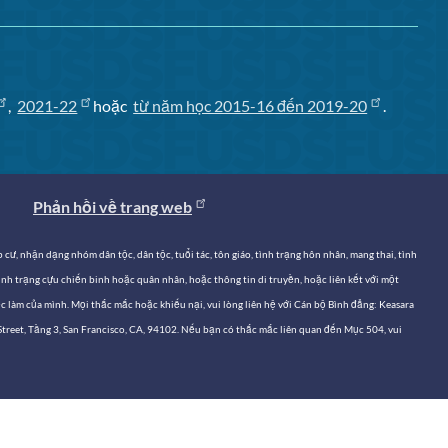
,
2021-22
hoặc
từ năm học 2015-16 đến 2019-20
.
Phản hồi về trang web
cư, nhận dạng nhóm dân tộc, dân tộc, tuổi tác, tôn giáo, tình trạng hôn nhân, mang thai, tình
 tình trạng cựu chiến binh hoặc quân nhân, hoặc thông tin di truyền, hoặc liên kết với một
 làm của mình. Mọi thắc mắc hoặc khiếu nại, vui lòng liên hệ với Cán bộ Bình đẳng: Keasara
n Street, Tầng 3, San Francisco, CA, 94102. Nếu bạn có thắc mắc liên quan đến Mục 504, vui