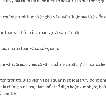
ả bất kỳ bài kiểm tra năng lực nào do Bộ Giáo dục thông qu
t chương trình học có ý nghĩa và quyền được bày tỏ ý kiến ​
an toàn về thể chất và bảo vệ tài sản cá nhân.
 tòa nhà an toàn và cơ sở vệ sinh.
m vấn với giáo viên, cố vấn, quản lý và bất kỳ ai khác có l
 tôn trọng từ giáo viên và ban quản lý sẽ loại trừ việc họ p
ệt là những hình phạt làm mất thể diện hoặc xúc phạm, hoặc
ỏi bạn bè.