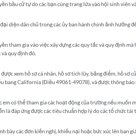
yền bầu cử tự do các bạn cùng trang lứa vào hội sinh viên 
 đại diện dân chủ trong các ủy ban hành chính ảnh hưởng đến
yền tham gia vào việc xây dựng các quy tắc và quy định mà
 và quy định đó.
 được xem hồ sơ cá nhân, hồ sơ tích lũy, bảng điểm, hồ sơ củ
ểu bang California (Điều 49061-49078), và được thông báo n
c em có thể tham gia các hoạt động của trường nếu muốn mà
n là đáp ứng được các tiêu chuẩn hợp lý do các tổ chức tài t
nh bày các đơn kiến ​​nghị, khiếu nại hoặc bức xúc lên ban 