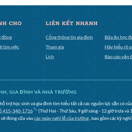
NH CHO
LIÊN KẾT NHANH
 đồng
Cổng thông tin gia đình
Bữa ăn học 
i tìm việc
Tham gia
Hãy hiểu rõ 
Lịch
Báo cáo vấn 
NH, GIA ĐÌNH VÀ NHÀ TRƯỜNG
hỗ trợ học sinh và gia đình tìm hiểu tất cả các nguồn lực sẵn có c
ố 415-340-1716
(Thứ Hai - Thứ Sáu, 9 giờ sáng - 12 giờ trưa và 1
i sẽ đóng cửa vào
các ngày nghỉ lễ của trường
, bao gồm các kỳ nghỉ