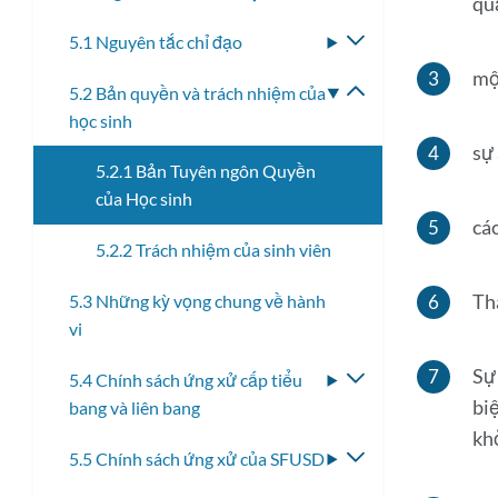
qu
menu
5.1 Nguyên tắc chỉ đạo
Bật/tắt
con
menu
mộ
5.2 Bản quyền và trách nhiệm của
Bật/tắt
con
học sinh
menu
con
sự 
5.2.1 Bản Tuyên ngôn Quyền
của Học sinh
các
5.2.2 Trách nhiệm của sinh viên
Tha
5.3 Những kỳ vọng chung về hành
vi
Sự
5.4 Chính sách ứng xử cấp tiểu
Bật/tắt
bi
bang và liên bang
menu
con
kh
5.5 Chính sách ứng xử của SFUSD
Bật/tắt
menu