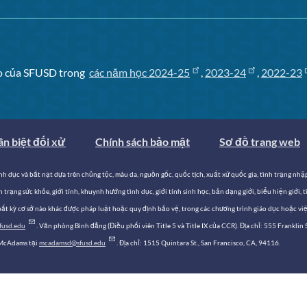
hao của SFUSD trong
các năm học 2024-25
,
2023-24
,
2022-23
n biệt đối xử
Chính sách bảo mật
Sơ đồ trang web
 dục và bắt nạt dựa trên chủng tộc, màu da, nguồn gốc, quốc tịch, xuất xứ quốc gia, tình trạng nhập 
 trạng sức khỏe, giới tính, khuynh hướng tình dục, giới tính sinh học, bản dạng giới, biểu hiện giới,
 kỳ cơ sở nào khác được pháp luật hoặc quy định bảo vệ, trong các chương trình giáo dục hoặc việc
fusd.edu
. Văn phòng Bình đẳng (Điều phối viên Title 5 và Title IX của CCR). Địa chỉ: 555 Frankli
 McAdams tại
mcadamsd@sfusd.edu
. Địa chỉ: 1515 Quintara St., San Francisco, CA, 94116.