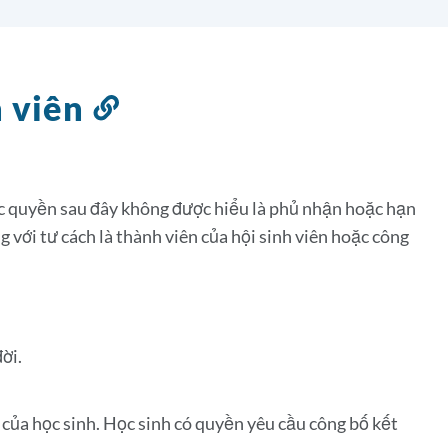
h viên
Liên
kết
đến
phần
các quyền sau đây không được hiểu là phủ nhận hoặc hạn
này
với tư cách là thành viên của hội sinh viên hoặc công
đời.
g của học sinh. Học sinh có quyền yêu cầu công bố kết