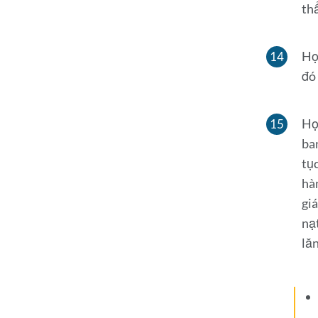
thẩ
Họ
đó
Họ
ban
tụ
hà
gi
nạ
lă