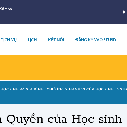
 Sāmoa
DỊCH VỤ
LỊCH
KẾT NỐI
ĐĂNG KÝ VÀO SFUSD
 HỌC SINH VÀ GIA ĐÌNH
CHƯƠNG 5: HÀNH VI CỦA HỌC SINH
5.2 
n Quyền của Học sinh