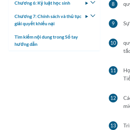
Chương 6: Kỷ luật học sinh
Bật/tắt
qu
con
menu
Chương 7: Chính sách và thủ tục
Bật/tắt
con
Sự
giải quyết khiếu nại
menu
con
Tìm kiếm nội dung trong Sổ tay
qu
hướng dẫn
tắc
Họ
Ti
Cá
miễ
Trì