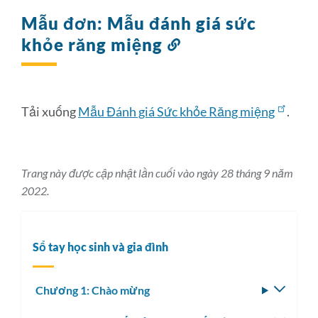
Mẫu đơn: Mẫu đánh giá sức
khỏe răng miệng
Liên
kết
đến
phần
này
Tải xuống
Mẫu Đánh giá Sức khỏe Răng miệng
.
Trang này được cập nhật lần cuối vào ngày 28 tháng 9 năm
2022.
Sổ tay học sinh và gia đình
Chương 1: Chào mừng
Bật/tắ
menu