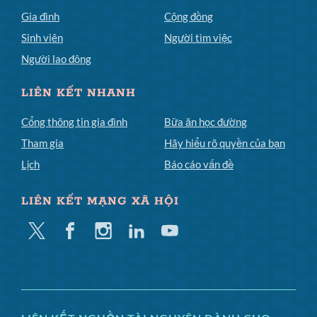
Gia đình
Cộng đồng
Sinh viên
Người tìm việc
Người lao động
LIÊN KẾT NHANH
Cổng thông tin gia đình
Bữa ăn học đường
Tham gia
Hãy hiểu rõ quyền của bạn
Lịch
Báo cáo vấn đề
LIÊN KẾT MẠNG XÃ HỘI
Twitter
Facebook
Instagram
Linkedin
YouTube