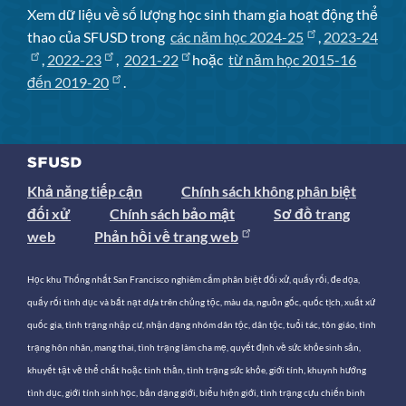
Xem dữ liệu về số lượng học sinh tham gia hoạt động thể
thao của SFUSD trong
các năm học 2024-25
,
2023-24
,
2022-23
,
2021-22
hoặc
từ năm học 2015-16
đến 2019-20
.
Khả năng tiếp cận
Chính sách không phân biệt
đối xử
Chính sách bảo mật
Sơ đồ trang
web
Phản hồi về trang web
Học khu Thống nhất San Francisco nghiêm cấm phân biệt đối xử, quấy rối, đe dọa,
quấy rối tình dục và bắt nạt dựa trên chủng tộc, màu da, nguồn gốc, quốc tịch, xuất xứ
quốc gia, tình trạng nhập cư, nhận dạng nhóm dân tộc, dân tộc, tuổi tác, tôn giáo, tình
trạng hôn nhân, mang thai, tình trạng làm cha mẹ, quyết định về sức khỏe sinh sản,
khuyết tật về thể chất hoặc tinh thần, tình trạng sức khỏe, giới tính, khuynh hướng
tình dục, giới tính sinh học, bản dạng giới, biểu hiện giới, tình trạng cựu chiến binh