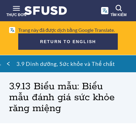
Chuyển
đến
THỰC ĐƠN
TÌM KIẾM
nội
dung
Tìm
chính
Trang này đã được dịch bằng Google Translate.
kiếm
RETURN TO ENGLISH
trên
trang
Vụn
web
3.9 Dinh dưỡng, Sức khỏe và Thể chất
bánh
mì
3.9.13 Biểu mẫu: Biểu
mẫu đánh giá sức khỏe
răng miệng