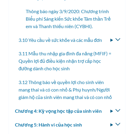
Thông báo ngày 3/9/2020: Chương trình
Biểu phí Sáng kiến ​​Sức khỏe Tâm thần Trẻ
em và Thanh thiếu niên (CYBHI).
3.10 Yêu cầu về sức khỏe và các mẫu đơn
Bật/tắ
menu
3.11 Mẫu thu nhập gia đình đa năng (MFIF) =
con
Quyền lợi đủ điều kiện nhận trợ cấp học
đường dành cho học sinh
3.12 Thông báo về quyền lợi cho sinh viên
mang thai và có con nhỏ & Phụ huynh/Người
giám hộ của sinh viên mang thai và có con nhỏ
Chương 4: Kỳ vọng học tập của sinh viên
Bật/tắ
menu
Chương 5: Hành vi của học sinh
Bật/tắ
con
menu