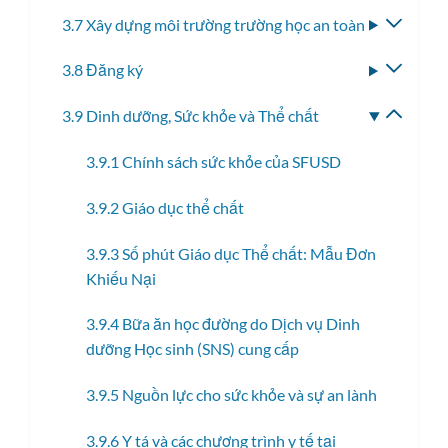
3.7 Xây dựng môi trường trường học an toàn
Bật/tắ
menu
3.8 Đăng ký
Bật/tắ
con
menu
3.9 Dinh dưỡng, Sức khỏe và Thể chất
Bật/tắ
con
menu
3.9.1 Chính sách sức khỏe của SFUSD
con
3.9.2 Giáo dục thể chất
3.9.3 Số phút Giáo dục Thể chất: Mẫu Đơn
Khiếu Nại
3.9.4 Bữa ăn học đường do Dịch vụ Dinh
dưỡng Học sinh (SNS) cung cấp
3.9.5 Nguồn lực cho sức khỏe và sự an lành
3.9.6 Y tá và các chương trình y tế tại