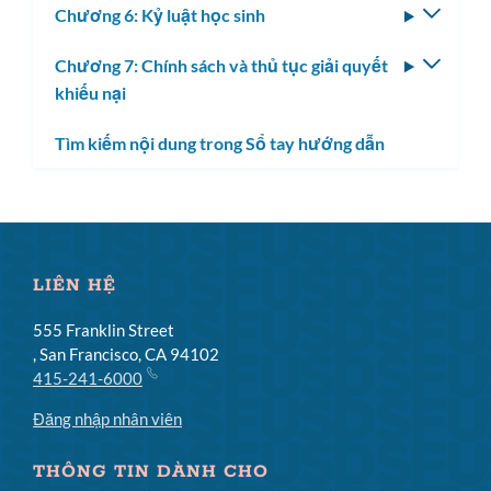
Chương 6: Kỷ luật học sinh
Bật/tắ
con
menu
Chương 7: Chính sách và thủ tục giải quyết
Bật/tắ
con
khiếu nại
menu
con
Tìm kiếm nội dung trong Sổ tay hướng dẫn
LIÊN HỆ
555 Franklin Street
, San Francisco, CA 94102
415-241-6000
Đăng nhập nhân viên
THÔNG TIN DÀNH CHO