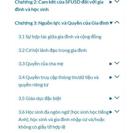
Chương 2: Cam kết của SFUSD đối với gia
Bật/tắ
con
đình và học sinh
menu
con
Chương 3: Nguồn lực và Quyền của Gia đình
Bật/tắ
menu
3.1 Sự hợp tác giữa gia đình và cộng đồng
con
3.2 Cơ hội lãnh đạo trong gia đình
3.3 Quyền của cha mẹ
Bật/tắ
menu
3.4 Quyền truy cập thông tin/dữ liệu và
Bật/tắ
con
quyền riêng tư
menu
con
3.5 Giáo dục đặc biệt
Bật/tắ
menu
3.6 Học sinh đa ngôn ngữ (học sinh học tiếng
Bật/tắ
con
Anh), học sinh và gia đình nhập cư và/hoặc
menu
không có giấy tờ hợp lệ
con