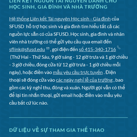
LIÊN KẾT NGUỒN TÀI NGUYÊN DÀNH CHO
HỌC SINH, GIA ĐÌNH VÀ NHÀ TRƯỜNG
Hệ thống Liên kết Tài nguyên Học sinh - Gia đình
của
SFUSD
hỗ trợ học sinh và gia đình tìm hiểu tất cả các
nguồn lực sẵn có của SFUSD. Học sinh, gia đình và nhân
viên nhà trường có thể gửi yêu cầu qua email đến
sflink@sfusd.edu
, gọi điện đến
số 415-340-1716
(Thứ Hai - Thứ Sáu, 9 giờ sáng - 12 giờ trưa và 1 giờ chiều
- 3 giờ chiều, đóng cửa từ 12 giờ trưa - 1 giờ chiều mỗi
ngày), hoặc điền vào
mẫu yêu cầu trực tuyến
. Điện
thoại sẽ đóng cửa vào
các ngày nghỉ lễ của trường
, bao
gồm các kỳ nghỉ thu, đông và xuân. Người gọi vẫn có thể
để lại tin nhắn thoại, gửi email hoặc điền vào mẫu yêu
cầu bất cứ lúc nào.
DỮ LIỆU VỀ SỰ THAM GIA THỂ THAO